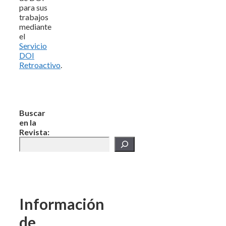
para sus
trabajos
mediante
el
Servicio
DOI
Retroactivo
.
Buscar
en la
Revista:
Información
de