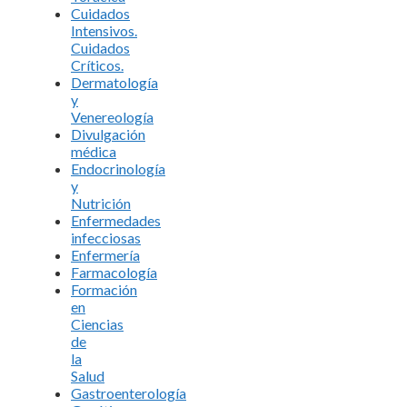
Cuidados
Intensivos.
Cuidados
Críticos.
Dermatología
y
Venereología
Divulgación
médica
Endocrinología
y
Nutrición
Enfermedades
infecciosas
Enfermería
Farmacología
Formación
en
Ciencias
de
la
Salud
Gastroenterología