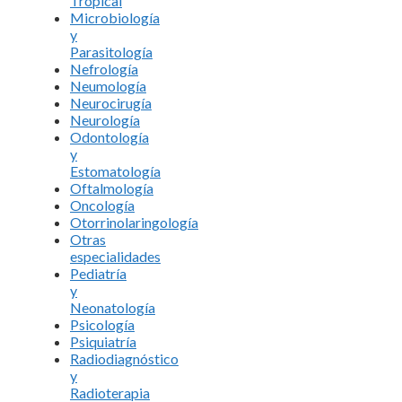
Tropical
Microbiología
y
Parasitología
Nefrología
Neumología
Neurocirugía
Neurología
Odontología
y
Estomatología
Oftalmología
Oncología
Otorrinolaringología
Otras
especialidades
Pediatría
y
Neonatología
Psicología
Psiquiatría
Radiodiagnóstico
y
Radioterapia