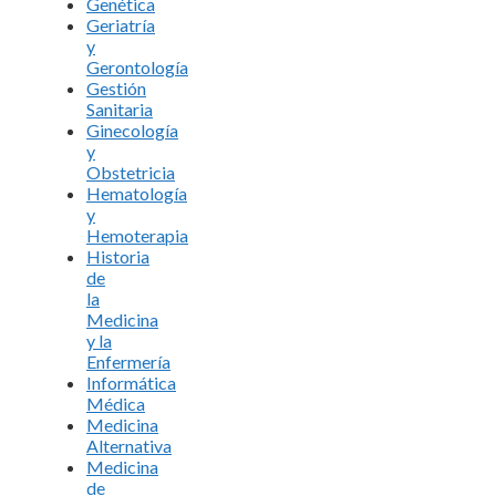
Genética
Geriatría
y
Gerontología
Gestión
Sanitaria
Ginecología
y
Obstetricia
Hematología
y
Hemoterapia
Historia
de
la
Medicina
y la
Enfermería
Informática
Médica
Medicina
Alternativa
Medicina
de