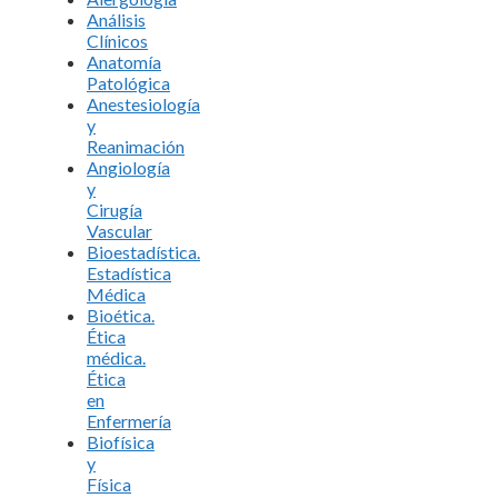
Análisis
Clínicos
Anatomía
Patológica
Anestesiología
y
Reanimación
Angiología
y
Cirugía
Vascular
Bioestadística.
Estadística
Médica
Bioética.
Ética
médica.
Ética
en
Enfermería
Biofísica
y
Física