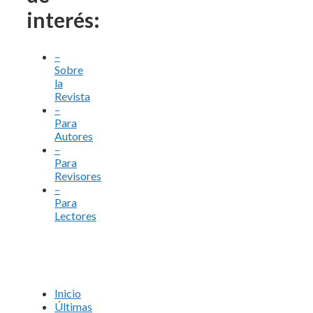
interés:
–
Sobre
la
Revista
–
Para
Autores
–
Para
Revisores
–
Para
Lectores
Inicio
Últimas