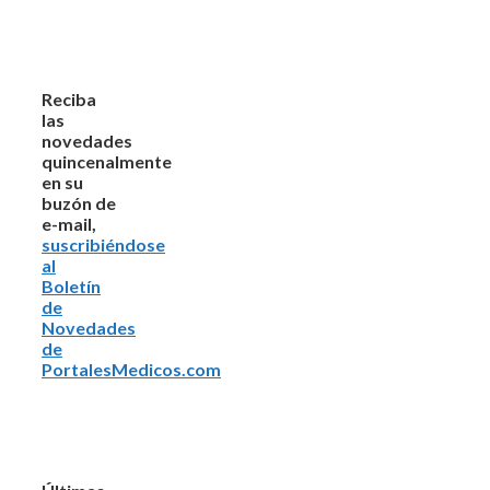
Reciba
las
novedades
quincenalmente
en su
buzón de
e-mail,
suscribiéndose
al
Boletín
de
Novedades
de
PortalesMedicos.com