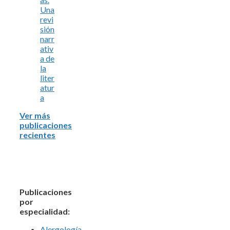
Una
revi
sión
narr
ativ
a de
la
liter
atur
a
Ver más
publicaciones
recientes
Publicaciones
por
especialidad:
Alergología