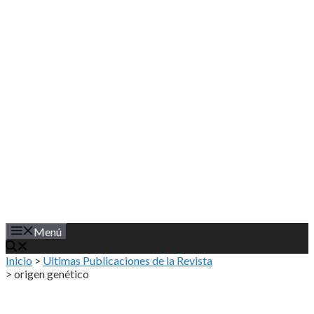
Saltar
al
contenido
Menú
Inicio
>
Ultimas Publicaciones de la Revista
>
origen genético