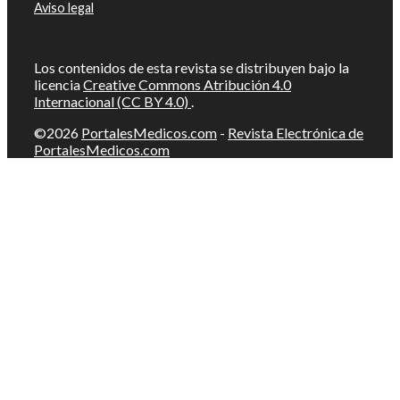
Aviso legal
Los contenidos de esta revista se distribuyen bajo la
licencia
Creative Commons Atribución 4.0
Internacional (CC BY 4.0)
.
©2026
PortalesMedicos.com
-
Revista Electrónica de
PortalesMedicos.com