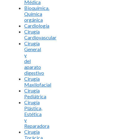
Médica
Bioquímica.
Química
orgánica
Cardiología
Cirugía
Cardiovascular
Cirugía
General
y
del
aparato
digestivo
Cirugía
Maxilofacial
Cirugía
Pediátrica
Cirugía
Plástica,
Estética
y
Reparadora
Cirugía
Torácica