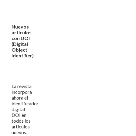
Nuevos
artículos
con DOI
(Digital
Object
Identifier)
La revista
incorpora
ahora el
identificador
digital
DOI en
todos los
artículos
nuevos.