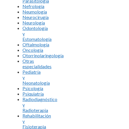
Parasitología
Nefrología
Neumología
Neurocirugía
Neurología
Odontología
y
Estomatología
Oftalmología
Oncología
Otorrinolaringología
Otras
especialidades
Pediatría
y
Neonatología
Psicología
Psiquiatría
Radiodiagnóstico
y
Radioterapia
Rehabilitación
y
Fisioterapia