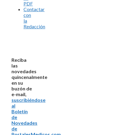
PDF
Contactar
con
la
Redacción
Reciba
las
novedades
quincenalmente
en su
buzón de
e-mail,
suscribiéndose
al
Boletín
de
Novedades
de
PortalesMedicos.com