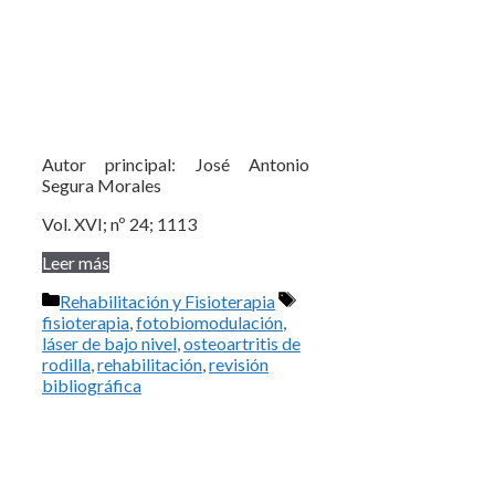
Autor principal: José Antonio
Segura Morales
Vol. XVI; nº 24; 1113
Leer más
Categorías
Etiquetas
Rehabilitación y Fisioterapia
fisioterapia
,
fotobiomodulación
,
láser de bajo nivel
,
osteoartritis de
rodilla
,
rehabilitación
,
revisión
bibliográfica