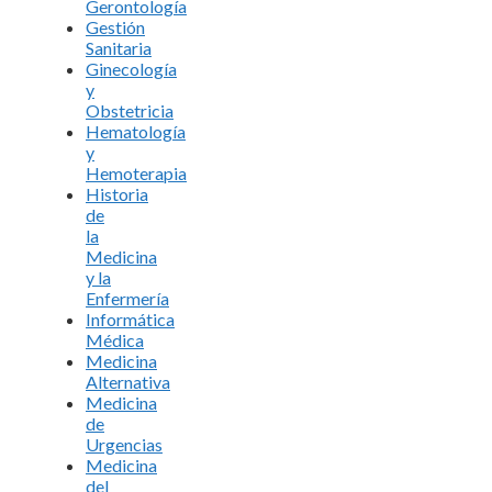
Gerontología
Gestión
Sanitaria
Ginecología
y
Obstetricia
Hematología
y
Hemoterapia
Historia
de
la
Medicina
y la
Enfermería
Informática
Médica
Medicina
Alternativa
Medicina
de
Urgencias
Medicina
del