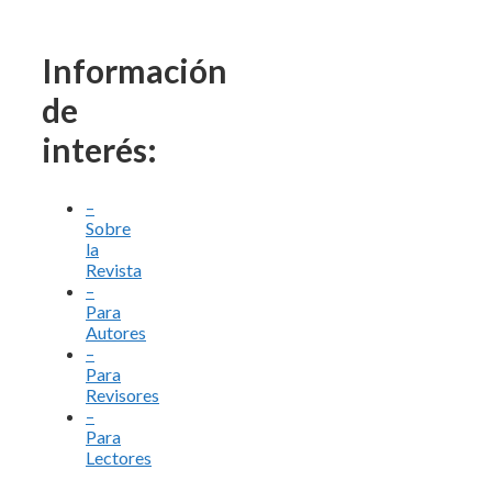
Información
de
interés:
–
Sobre
la
Revista
–
Para
Autores
–
Para
Revisores
–
Para
Lectores