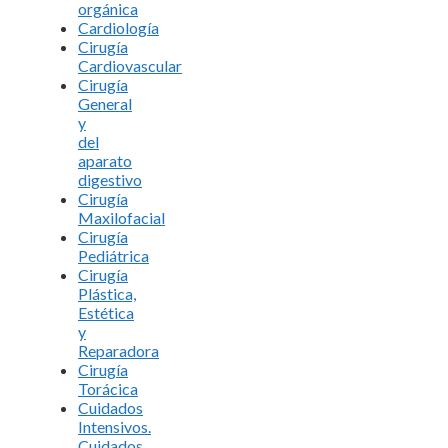
orgánica
Cardiología
Cirugía
Cardiovascular
Cirugía
General
y
del
aparato
digestivo
Cirugía
Maxilofacial
Cirugía
Pediátrica
Cirugía
Plástica,
Estética
y
Reparadora
Cirugía
Torácica
Cuidados
Intensivos.
Cuidados