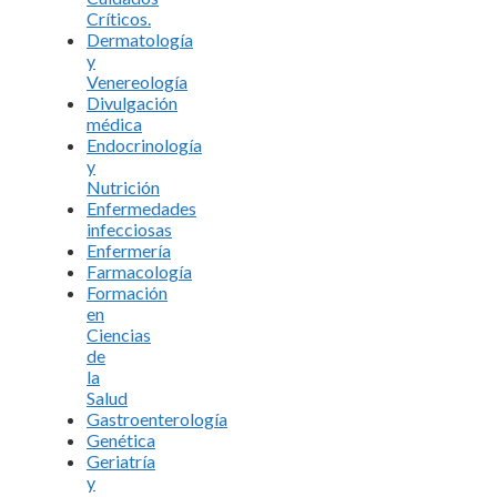
Críticos.
Dermatología
y
Venereología
Divulgación
médica
Endocrinología
y
Nutrición
Enfermedades
infecciosas
Enfermería
Farmacología
Formación
en
Ciencias
de
la
Salud
Gastroenterología
Genética
Geriatría
y