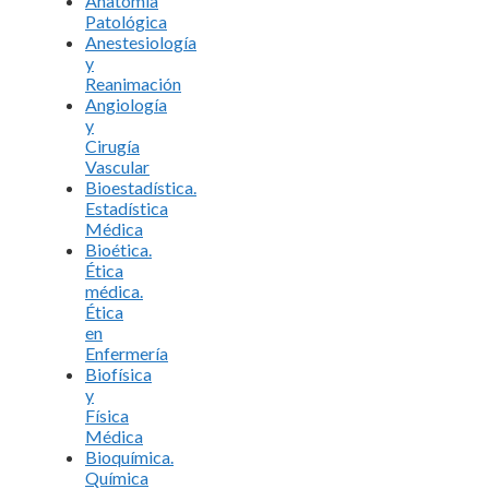
Anatomía
Patológica
Anestesiología
y
Reanimación
Angiología
y
Cirugía
Vascular
Bioestadística.
Estadística
Médica
Bioética.
Ética
médica.
Ética
en
Enfermería
Biofísica
y
Física
Médica
Bioquímica.
Química