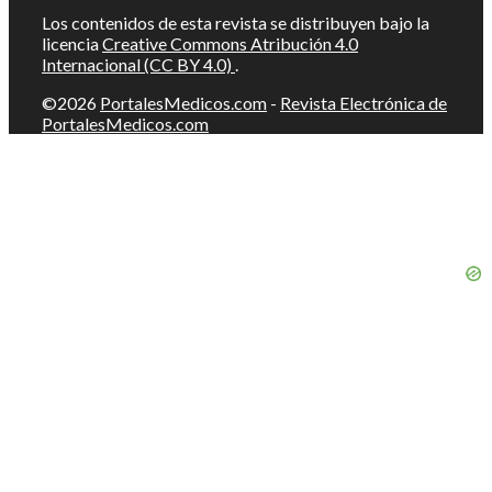
Los contenidos de esta revista se distribuyen bajo la
licencia
Creative Commons Atribución 4.0
Internacional (CC BY 4.0)
.
©2026
PortalesMedicos.com
-
Revista Electrónica de
PortalesMedicos.com