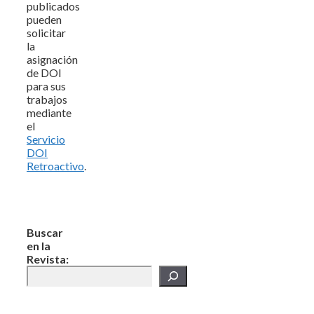
publicados
pueden
solicitar
la
asignación
de DOI
para sus
trabajos
mediante
el
Servicio
DOI
Retroactivo
.
Buscar
en la
Revista: