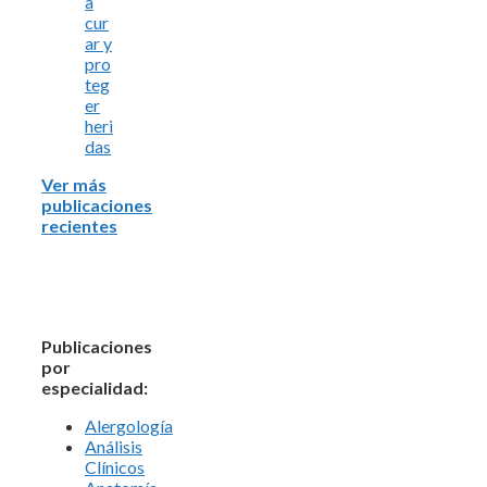
a
cur
ar y
pro
teg
er
heri
das
Ver más
publicaciones
recientes
Publicaciones
por
especialidad:
Alergología
Análisis
Clínicos