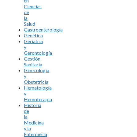
en
Ciencias
de
la
Salud
Gastroenterología
Genética
Geriatría
y
Gerontología
Gestión
Sanitaria
Ginecología
y
Obstetricia
Hematología
y
Hemoterapia
Historia
de
la
Medicina
y la
Enfermería