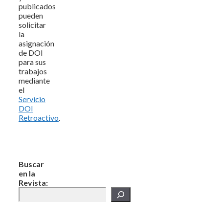
publicados
pueden
solicitar
la
asignación
de DOI
para sus
trabajos
mediante
el
Servicio
DOI
Retroactivo
.
Buscar
en la
Revista: