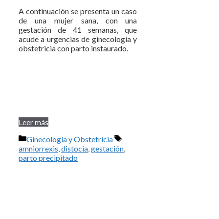
A continuación se presenta un caso
de una mujer sana, con una
gestación de 41 semanas, que
acude a urgencias de ginecología y
obstetricia con parto instaurado.
Leer más
Categorías
Etiquetas
Ginecología y Obstetricia
amniorrexis
,
distocia
,
gestación
,
parto precipitado