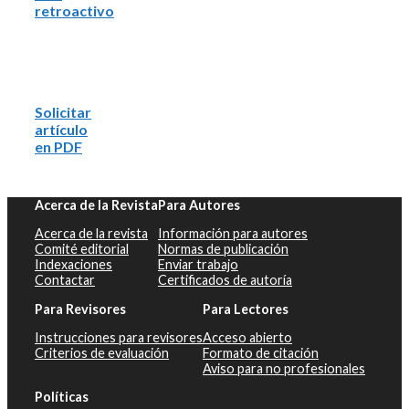
retroactivo
Solicitar
artículo
en PDF
Acerca de la Revista
Para Autores
Acerca de la revista
Información para autores
Comité editorial
Normas de publicación
Indexaciones
Enviar trabajo
Contactar
Certificados de autoría
Para Revisores
Para Lectores
Instrucciones para revisores
Acceso abierto
Criterios de evaluación
Formato de citación
Aviso para no profesionales
Políticas