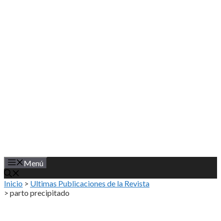
Saltar
al
contenido
Menú
Inicio
>
Ultimas Publicaciones de la Revista
>
parto precipitado