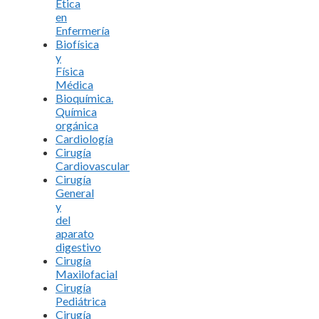
Ética
en
Enfermería
Biofísica
y
Física
Médica
Bioquímica.
Química
orgánica
Cardiología
Cirugía
Cardiovascular
Cirugía
General
y
del
aparato
digestivo
Cirugía
Maxilofacial
Cirugía
Pediátrica
Cirugía