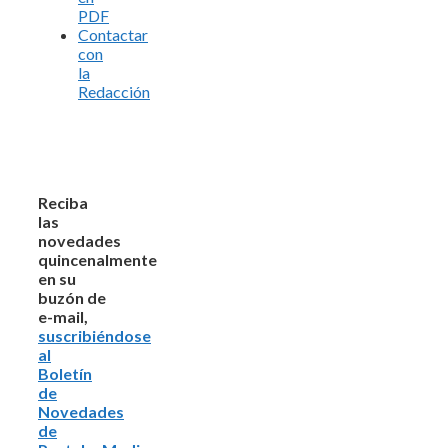
PDF
Contactar
con
la
Redacción
Reciba
las
novedades
quincenalmente
en su
buzón de
e-mail,
suscribiéndose
al
Boletín
de
Novedades
de