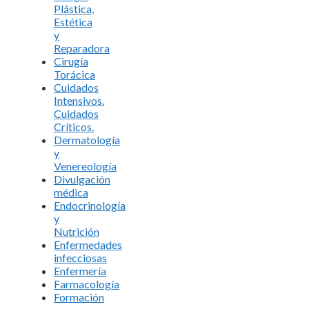
Plástica,
Estética
y
Reparadora
Cirugía
Torácica
Cuidados
Intensivos.
Cuidados
Críticos.
Dermatología
y
Venereología
Divulgación
médica
Endocrinología
y
Nutrición
Enfermedades
infecciosas
Enfermería
Farmacología
Formación