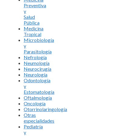
Preventiva
y
Salud
Pública
Medicina
Tropical
Microbiología
y
Parasitología
Nefrología
Neumología
Neurocirugía
Neurología
Odontología
y
Estomatología
Oftalmología
Oncología
Otorrinolaringología
Otras
especialidades
Pediatría
y