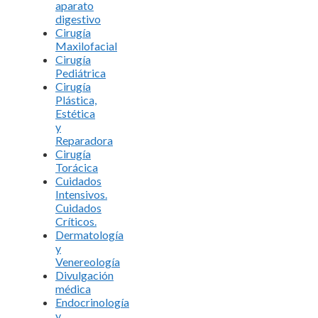
aparato
digestivo
Cirugía
Maxilofacial
Cirugía
Pediátrica
Cirugía
Plástica,
Estética
y
Reparadora
Cirugía
Torácica
Cuidados
Intensivos.
Cuidados
Críticos.
Dermatología
y
Venereología
Divulgación
médica
Endocrinología
y