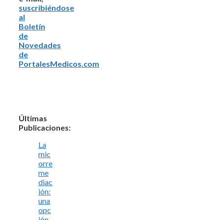
suscribiéndose
al
Boletín
de
Novedades
de
PortalesMedicos.com
Últimas
Publicaciones:
La
mic
orre
me
diac
ión:
una
opc
ión