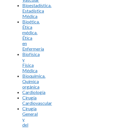
Bioestadística.
Estadística
Médica
Bioética.
Ética
médica.
Ética
en
Enfermería
Biofísica
y
Física
Médica
Bioquímica.
Química
orgánica
Cardiología
Cirugía
Cardiovascular
Cirugía
General
y
del