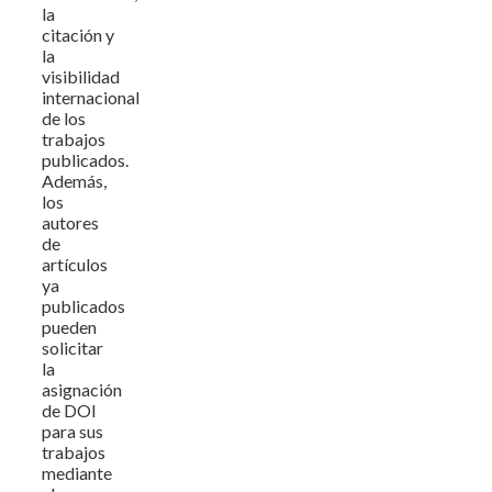
la
citación y
la
visibilidad
internacional
de los
trabajos
publicados.
Además,
los
autores
de
artículos
ya
publicados
pueden
solicitar
la
asignación
de DOI
para sus
trabajos
mediante