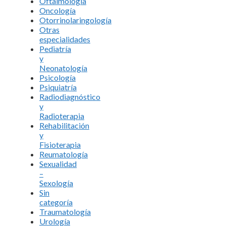
Oftalmología
Oncología
Otorrinolaringología
Otras
especialidades
Pediatría
y
Neonatología
Psicología
Psiquiatría
Radiodiagnóstico
y
Radioterapia
Rehabilitación
y
Fisioterapia
Reumatología
Sexualidad
–
Sexología
Sin
categoría
Traumatología
Urología