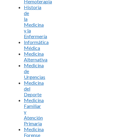
Hemoterapia
Historia
de
la
Medicina
y la
Enfermería
Informática
Médica
Medicina
Alternativa
Medicina
de
Urgencias
Medicina
del
Deporte
Medicina
Familiar
y
Atención
Primaria
Medicina
Forense