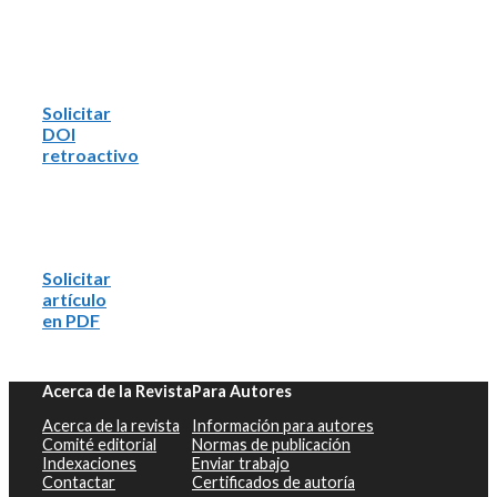
Solicitar
DOI
retroactivo
Solicitar
artículo
en PDF
Acerca de la Revista
Para Autores
Acerca de la revista
Información para autores
Comité editorial
Normas de publicación
Indexaciones
Enviar trabajo
Contactar
Certificados de autoría