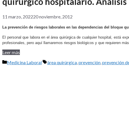
quirúrgico hospitalario. Análisis
11 marzo, 2022
20 noviembre, 2012
La prevención de riesgos laborales en las dependencias del bloque qui
El personal que labora en el área quirúrgica de cualquier hospital, está 
profesionales, pero aquí llamaremos riesgos biológicos y que requieren más
Leer más
Categorías
Etiquetas
Medicina Laboral
área quirúrgica
,
prevención
,
prevención de