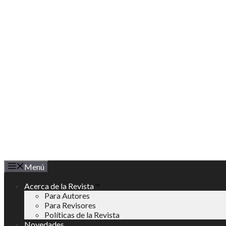
Saltar
al
contenido
Menú
Acerca de la Revista
Para Autores
Para Revisores
Políticas de la Revista
Novedades