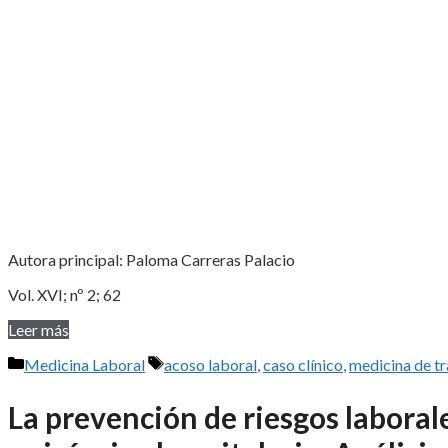
Autora principal: Paloma Carreras Palacio
Vol. XVI; nº 2; 62
Leer más
Categorías
Etiquetas
Medicina Laboral
acoso laboral
,
caso clínico
,
medicina de t
La prevención de riesgos laboral