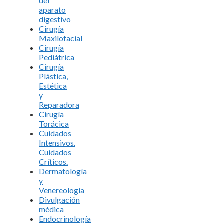
del
aparato
digestivo
Cirugía
Maxilofacial
Cirugía
Pediátrica
Cirugía
Plástica,
Estética
y
Reparadora
Cirugía
Torácica
Cuidados
Intensivos.
Cuidados
Críticos.
Dermatología
y
Venereología
Divulgación
médica
Endocrinología