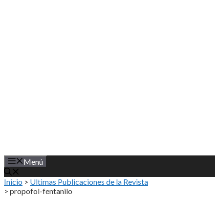
Saltar
al
contenido
Menú
Inicio
>
Ultimas Publicaciones de la Revista
>
propofol-fentanilo