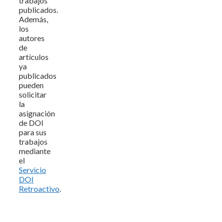
trabajos
publicados.
Además,
los
autores
de
artículos
ya
publicados
pueden
solicitar
la
asignación
de DOI
para sus
trabajos
mediante
el
Servicio
DOI
Retroactivo
.