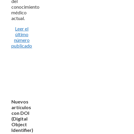
del
conocimiento
médico
actual.
Leer el
último
número
publicado
Nuevos
artículos
con DOI
(Digital
Object
Identifier)