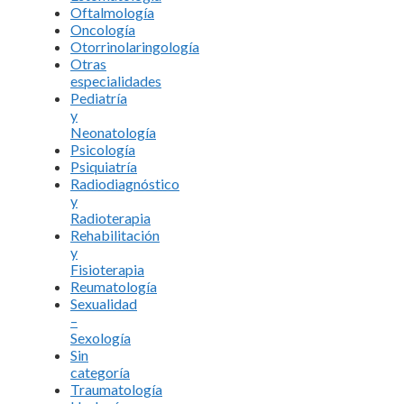
Oftalmología
Oncología
Otorrinolaringología
Otras
especialidades
Pediatría
y
Neonatología
Psicología
Psiquiatría
Radiodiagnóstico
y
Radioterapia
Rehabilitación
y
Fisioterapia
Reumatología
Sexualidad
–
Sexología
Sin
categoría
Traumatología