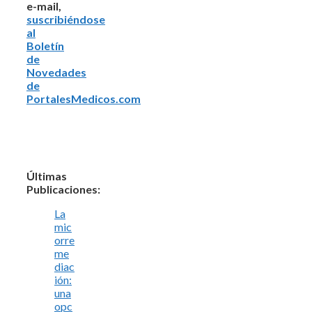
e-mail,
suscribiéndose
al
Boletín
de
Novedades
de
PortalesMedicos.com
Últimas
Publicaciones:
La
mic
orre
me
diac
ión:
una
opc