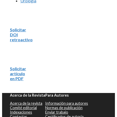
Urología
Solicitar
DOI
retroactivo
Solicitar
artículo
en PDF
Acerca de la Revista
Para Autores
Acerca de la revista
Información para autores
Comité editorial
Normas de publicación
Indexaciones
Enviar trabajo
Contactar
Certificados de autoría