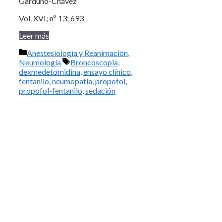
Garduño-Chávez
Vol. XVI; nº 13; 693
Leer más
Categorías
Anestesiología y Reanimación
,
Etiquetas
Neumología
Broncoscopia
,
dexmedetomidina
,
ensayo clínico
,
fentanilo
,
neumopatía
,
propofol
,
propofol-fentanilo
,
sedación