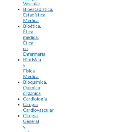
Vascular
Bioestadística.
Estadística
Médica
Bioética.
Ética
médica.
Ética
en
Enfermería
Biofísica
y
Física
Médica
Bioquímica.
Química
orgánica
Cardiología
Cirugía
Cardiovascular
Cirugía
General
y