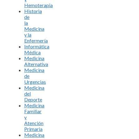
Hemoterapia
Historia
de
la
Medicina
y la
Enfermería
Informática
Médica
Medicina
Alternativa
Medicina
de
Urgencias
Medicina
del
Deporte
Medicina
Familiar
y
Atención
Primaria
Medicina