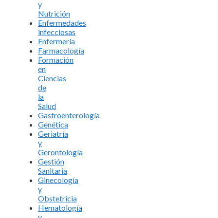
y
Nutrición
Enfermedades
infecciosas
Enfermería
Farmacología
Formación
en
Ciencias
de
la
Salud
Gastroenterología
Genética
Geriatría
y
Gerontología
Gestión
Sanitaria
Ginecología
y
Obstetricia
Hematología
y