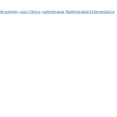
 de pulmón
,
caso clínico
,
radioterapia
,
Radioterapia Estereotáxica