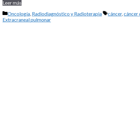
Leer más
Categorías
Etiquetas
Oncología
,
Radiodiagnóstico y Radioterapia
cáncer
,
cáncer
Extracraneal pulmonar