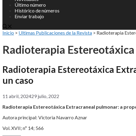
Último número
Histórico de números
Enviar trabajo
Inicio
>
Ultimas Publicaciones de la Revista
>
Radioterapia Ester
Radioterapia Estereotáxica
Radioterapia Estereotáxica Extr
un caso
11 abril, 2024
29 julio, 2022
Radioterapia Estereotáxica Extracraneal pulmonar: a prop
Autora principal: Victoria Navarro Aznar
Vol. XVII; nº 14; 566