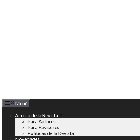
Saltar
al
contenido
Menú
Acerca de la Revista
Para Autores
Para Revisores
Políticas de la Revista
Novedades