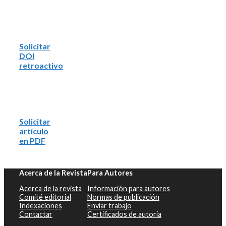
Solicitar
DOI
retroactivo
Solicitar
artículo
en PDF
Acerca de la Revista
Para Autores
Acerca de la revista
Información para autores
Comité editorial
Normas de publicación
Indexaciones
Enviar trabajo
Contactar
Certificados de autoría