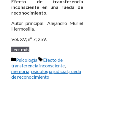
Efecto de transferencia
inconsciente en una rueda de
reconocimiento.
Autor principal: Alejandro Muriel
Hermosilla.
Vol. XV; nº 7; 259.
Leer más
Categorías
Etiquetas
Psicología
Efecto de
transferencia inconsciente
,
memoria
,
psicología judicial
,
rueda
de reconocimiento