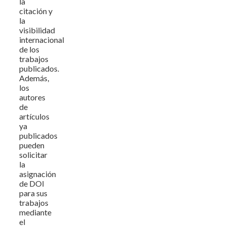
la
citación y
la
visibilidad
internacional
de los
trabajos
publicados.
Además,
los
autores
de
artículos
ya
publicados
pueden
solicitar
la
asignación
de DOI
para sus
trabajos
mediante
el