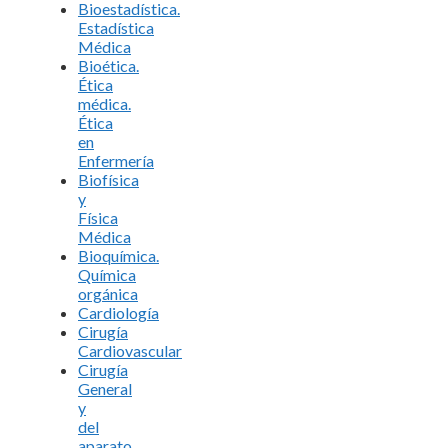
Bioestadística.
Estadística
Médica
Bioética.
Ética
médica.
Ética
en
Enfermería
Biofísica
y
Física
Médica
Bioquímica.
Química
orgánica
Cardiología
Cirugía
Cardiovascular
Cirugía
General
y
del
aparato