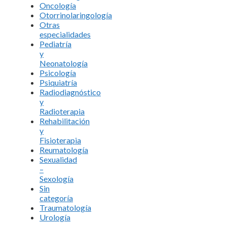
Oncología
Otorrinolaringología
Otras
especialidades
Pediatría
y
Neonatología
Psicología
Psiquiatría
Radiodiagnóstico
y
Radioterapia
Rehabilitación
y
Fisioterapia
Reumatología
Sexualidad
–
Sexología
Sin
categoría
Traumatología
Urología