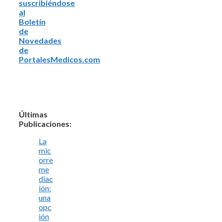
suscribiéndose
al
Boletín
de
Novedades
de
PortalesMedicos.com
Últimas
Publicaciones:
La
mic
orre
me
diac
ión:
una
opc
ión