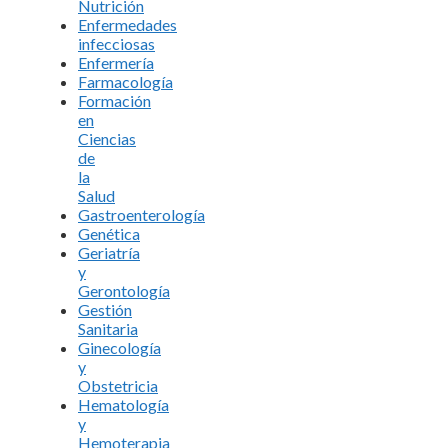
Nutrición
Enfermedades
infecciosas
Enfermería
Farmacología
Formación
en
Ciencias
de
la
Salud
Gastroenterología
Genética
Geriatría
y
Gerontología
Gestión
Sanitaria
Ginecología
y
Obstetricia
Hematología
y
Hemoterapia