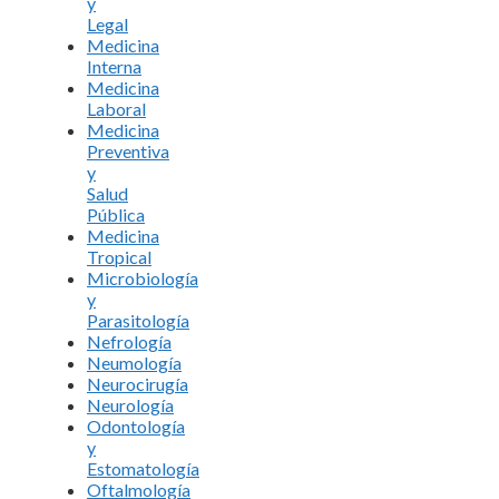
y
Legal
Medicina
Interna
Medicina
Laboral
Medicina
Preventiva
y
Salud
Pública
Medicina
Tropical
Microbiología
y
Parasitología
Nefrología
Neumología
Neurocirugía
Neurología
Odontología
y
Estomatología
Oftalmología