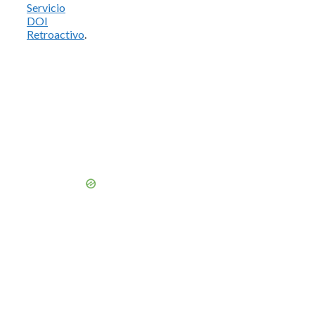
Servicio
DOI
Retroactivo
.