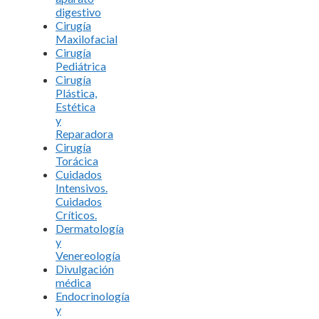
digestivo
Cirugía
Maxilofacial
Cirugía
Pediátrica
Cirugía
Plástica,
Estética
y
Reparadora
Cirugía
Torácica
Cuidados
Intensivos.
Cuidados
Críticos.
Dermatología
y
Venereología
Divulgación
médica
Endocrinología
y