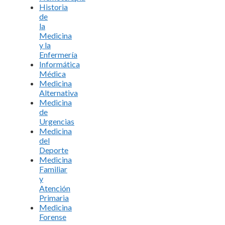
Historia
de
la
Medicina
y la
Enfermería
Informática
Médica
Medicina
Alternativa
Medicina
de
Urgencias
Medicina
del
Deporte
Medicina
Familiar
y
Atención
Primaria
Medicina
Forense