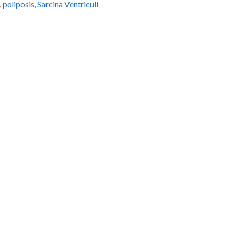
,
poliposis
,
Sarcina Ventriculi