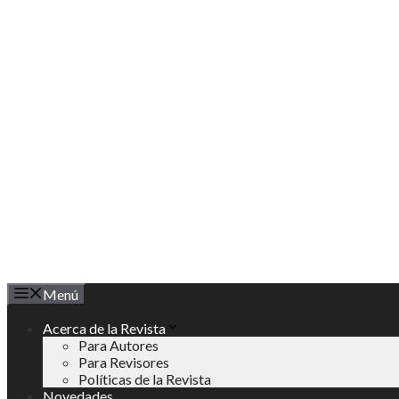
Saltar
al
contenido
Menú
Acerca de la Revista
Para Autores
Para Revisores
Políticas de la Revista
Novedades