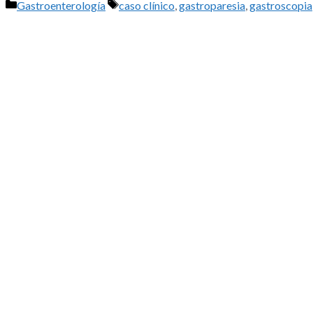
Categorías
Etiquetas
Gastroenterología
caso clínico
,
gastroparesia
,
gastroscopia