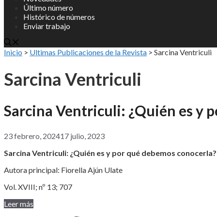
Último número
Histórico de números
Enviar trabajo
Inicio
>
Ultimas Publicaciones de la Revista
>
Sarcina Ventriculi
Sarcina Ventriculi
Sarcina Ventriculi: ¿Quién es y
23 febrero, 2024
17 julio, 2023
Sarcina Ventriculi: ¿Quién es y por qué debemos conocerla?
Autora principal: Fiorella Ajún Ulate
Vol. XVIII; nº 13; 707
Leer más