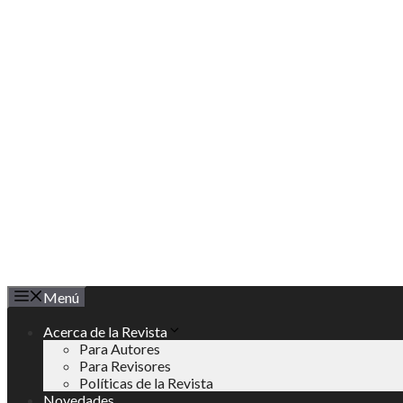
Saltar
al
contenido
Menú
Acerca de la Revista
Para Autores
Para Revisores
Políticas de la Revista
Novedades