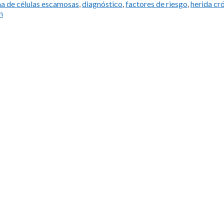
s
a de células escamosas
,
diagnóstico
,
factores de riesgo
,
herida cr
n