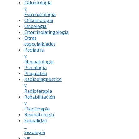
Odontología
y
Estomatología
Oftalmología
Oncología
Otorrinolaringología
Otras
especialidades
Pediatría
y
Neonatología
Psicología
Psiquiatría
Radiodiagnóstico
y
Radioterapia
Rehabilitación
y
Fisioterapia
Reumatología
Sexualidad
–
Sexología
Sin