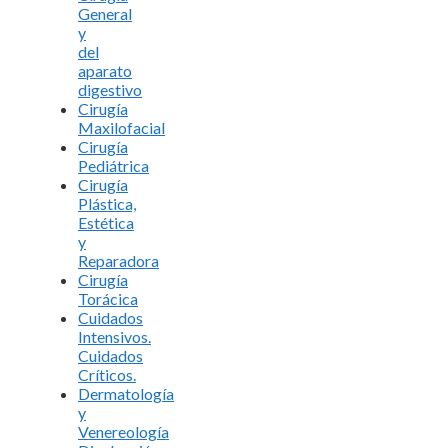
General
y
del
aparato
digestivo
Cirugía
Maxilofacial
Cirugía
Pediátrica
Cirugía
Plástica,
Estética
y
Reparadora
Cirugía
Torácica
Cuidados
Intensivos.
Cuidados
Críticos.
Dermatología
y
Venereología