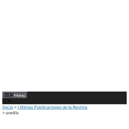
Saltar
al
contenido
Menú
Inicio
>
Ultimas Publicaciones de la Revista
>
uveítis