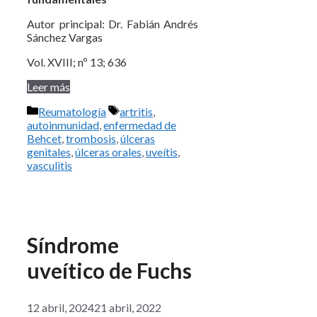
Autor principal: Dr. Fabián Andrés
Sánchez Vargas
Vol. XVIII; nº 13; 636
Leer más
Categorías
Etiquetas
Reumatología
artritis
,
autoinmunidad
,
enfermedad de
Behcet
,
trombosis
,
úlceras
genitales
,
úlceras orales
,
uveítis
,
vasculitis
Síndrome
uveítico de Fuchs
12 abril, 2024
21 abril, 2022