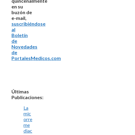
quincenalmente
en su
buzón de
e-mail,
suscribiéndose
al
Boletín
de
Novedades
de
PortalesMedicos.com
Últimas
Publicaciones:
La
mic
orre
me
diac