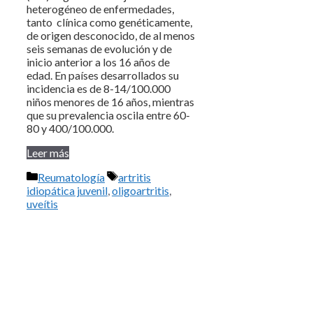
heterogéneo de enfermedades,
tanto clínica como genéticamente,
de origen desconocido, de al menos
seis semanas de evolución y de
inicio anterior a los 16 años de
edad. En países desarrollados su
incidencia es de 8-14/100.000
niños menores de 16 años, mientras
que su prevalencia oscila entre 60-
80 y 400/100.000.
Leer más
Categorías
Etiquetas
Reumatología
artritis
idiopática juvenil
,
oligoartritis
,
uveítis