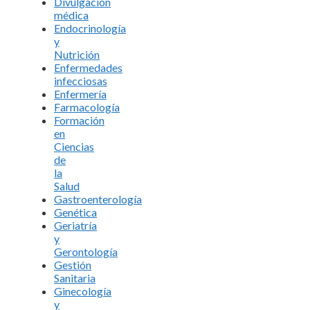
Divulgación
médica
Endocrinología
y
Nutrición
Enfermedades
infecciosas
Enfermería
Farmacología
Formación
en
Ciencias
de
la
Salud
Gastroenterología
Genética
Geriatría
y
Gerontología
Gestión
Sanitaria
Ginecología
y