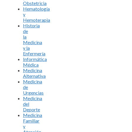
Obstetricia
Hematología
y
Hemoterapia
Historia
de
la
Medicina
y la
Enfermería
Informática
Médica
Medicina
Alternativa
Medicina
de
Urgencias
Medicina
del
Deporte
Medicina
Familiar
y
Atención