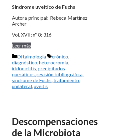
Síndrome uveítico de Fuchs
Autora principal: Rebeca Martínez
Archer
Vol. XVII; nº 8; 316
Leer más
Categorías
Etiquetas
Oftalmología
crónico
,
diagnóstico
,
heterocromía
,
iridociclitis
,
precipitados
queráticos
,
revisión bibliográfica
,
síndrome de Fuchs
,
tratamiento
,
unilateral
,
uveítis
Descompensaciones
de la Microbiota