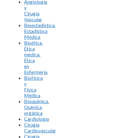
Angiología
y
Cirugía
Vascular
Bioestadística.
Estadística
Médica
Bioética.
Ética
médica.
Ética
en
Enfermería
Biofísica
y
Física
Médica
Bioquímica.
Química
orgánica
Cardiología
Cirugía
Cardiovascular
Cirugía