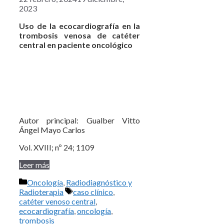
2023
Uso de la ecocardiografía en la
trombosis venosa de catéter
central en paciente oncológico
Autor principal: Gualber Vitto
Ángel Mayo Carlos
Vol. XVIII; nº 24; 1109
Leer más
Categorías
Oncología
,
Radiodiagnóstico y
Etiquetas
Radioterapia
caso clínico
,
catéter venoso central
,
ecocardiografía
,
oncología
,
trombosis