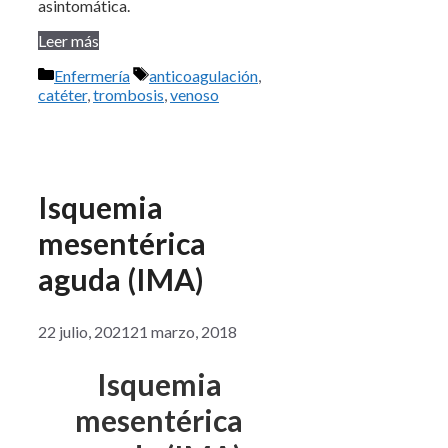
asintomática.
Leer más
Categorías
Etiquetas
Enfermería
anticoagulación
,
catéter
,
trombosis
,
venoso
Isquemia
mesentérica
aguda (IMA)
22 julio, 2021
21 marzo, 2018
Isquemia
mesentérica