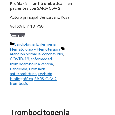
Profilaxis antitrombótica en
pacientes con SARS-CoV-2
Autora principal: Jesica Sanz Rosa
Vol. XVI; nº 13; 730
Leer más
Categorías
Cardiología
,
Enfermería
,
Etiquetas
Hematología y Hemoterapia
atención primaria
,
coronavirus
,
COVID‑19
,
enfermedad
tromboembólica venosa
,
Pandemia
,
Profilaxis
antitrombótica
,
revisión
bibliográfica
,
SARS-CoV-2
,
trombosis
Trombocitopenia