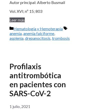
Autor principal: Alberto Busmail
Vol. XVI; nº 15; 803
Leer más
Categorías
Etiquetas
Hematología y Hemoterapia
anemia
,
anemia falciforme
,
asplenia
,
drepanocitosis
,
trombosis
Profilaxis
antitrombótica
en pacientes con
SARS-CoV-2
1 julio, 2021