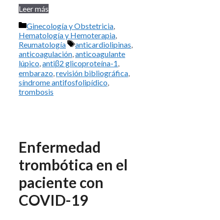
Leer más
Categorías
Ginecología y Obstetricia
,
Hematología y Hemoterapia
,
Etiquetas
Reumatología
anticardiolipinas
,
anticoagulación
,
anticoagulante
lúpico
,
antiβ2 glicoproteína-1
,
embarazo
,
revisión bibliográfica
,
síndrome antifosfolipídico
,
trombosis
Enfermedad
trombótica en el
paciente con
COVID-19