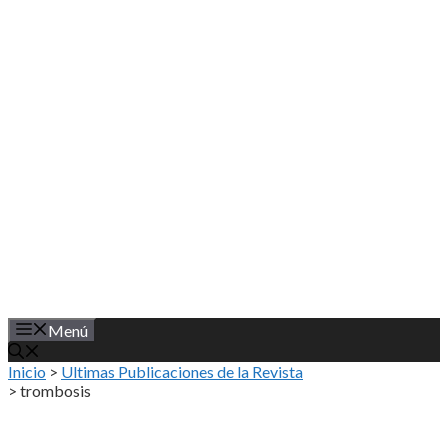
Saltar
al
contenido
Menú
Inicio
>
Ultimas Publicaciones de la Revista
>
trombosis