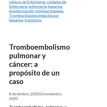
clínicos de Enfermería
,
cuidados de
Enfermería
,
enfermería
,
heparina
,
monitorización
,
trombocitopenia
,
Trombocitopenia inducida por
heparina
,
trombosis
Tromboembolismo
pulmonar y
cáncer: a
propósito de un
caso
8 diciembre, 2020
10 noviembre,
2020
Tromboembolismo pulmonar y