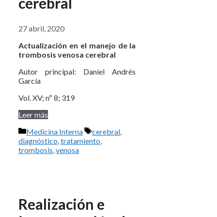
cerebral
27 abril, 2020
Actualización en el manejo de la
trombosis venosa cerebral
Autor principal: Daniel Andrés
García
Vol. XV; nº 8; 319
Leer más
Categorías
Etiquetas
Medicina Interna
cerebral
,
diagnóstico
,
tratamiento
,
trombosis
,
venosa
Realización e