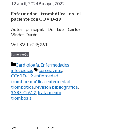
12 abril, 2024
9 mayo, 2022
Enfermedad trombótica en el
paciente con COVID-19
Autor principal: Dr. Luis Carlos
Vindas Durán
Vol. XVII; nº 9; 361
Leer más
Categorías
Cardiología
,
Enfermedades
Etiquetas
infecciosas
coronavirus
,
COVID‑19
,
enfermedad
tromboembólica
,
enfermedad
trombótica
,
revisión bibliográfica
,
SARS-CoV-2
,
tratamiento
,
trombosis