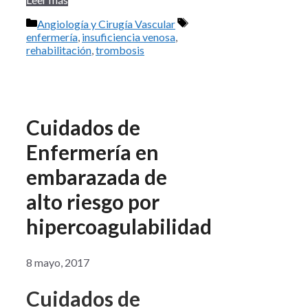
Categorías
Etiquetas
Angiología y Cirugía Vascular
enfermería
,
insuficiencia venosa
,
rehabilitación
,
trombosis
Cuidados de
Enfermería en
embarazada de
alto riesgo por
hipercoagulabilidad
8 mayo, 2017
Cuidados de