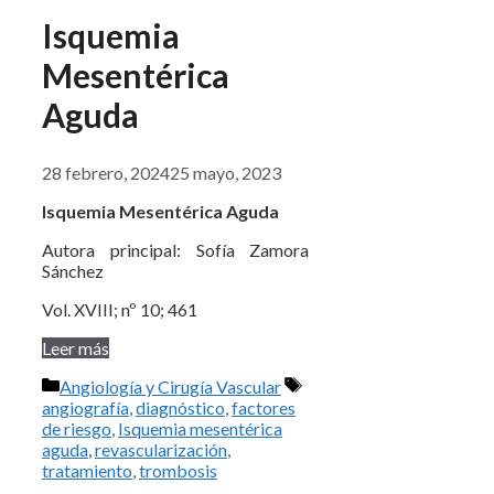
Isquemia
Mesentérica
Aguda
28 febrero, 2024
25 mayo, 2023
Isquemia Mesentérica Aguda
Autora principal: Sofía Zamora
Sánchez
Vol. XVIII; nº 10; 461
Leer más
Categorías
Etiquetas
Angiología y Cirugía Vascular
angiografía
,
diagnóstico
,
factores
de riesgo
,
Isquemia mesentérica
aguda
,
revascularización
,
tratamiento
,
trombosis