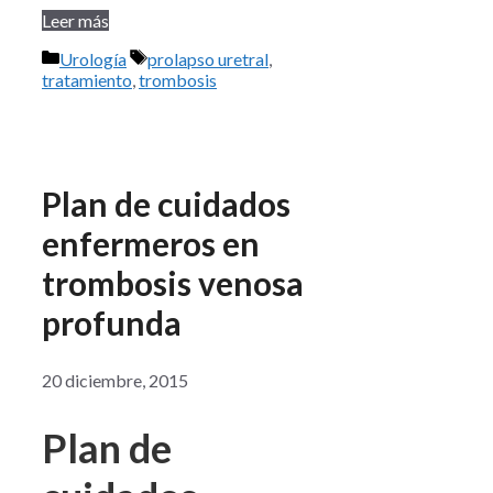
Leer más
Categorías
Etiquetas
Urología
prolapso uretral
,
tratamiento
,
trombosis
Plan de cuidados
enfermeros en
trombosis venosa
profunda
20 diciembre, 2015
Plan de