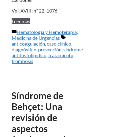
Vol. XVIII; nº 22; 1076
Leer más
Categorías
Hematología y Hemoterapia
,
Etiquetas
Medicina de Urgencias
anticoagulación
,
caso clínico
,
diagnóstico
,
prevención
,
síndrome
antifosfolipídico
,
tratamiento
,
trombosis
Síndrome de
Behçet: Una
revisión de
aspectos