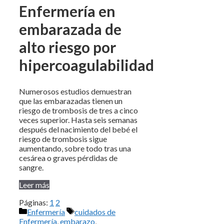
Enfermería en
embarazada de
alto riesgo por
hipercoagulabilidad
Numerosos estudios demuestran
que las embarazadas tienen un
riesgo de trombosis de tres a cinco
veces superior. Hasta seis semanas
después del nacimiento del bebé el
riesgo de trombosis sigue
aumentando, sobre todo tras una
cesárea o graves pérdidas de
sangre.
Leer más
Páginas:
1
2
Categorías
Etiquetas
Enfermería
cuidados de
Enfermería
,
embarazo
,