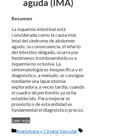
aguda (IMA)
Resumen
La isquemia intestinal está
considerada como la causa más
letal del síndrome de abdomen
agudo; su consecuencia, el infarto
del intestino delgado, ocurre por
fenómenos tromboembólicos e
isquemia no oclusiva. La
sintomatología es inespecífica y el
diagnóstico, a menudo, se consigue
mediante una laparotomía
exploradora, a veces tardía, cuando
el cuadro de peritonitis ya se ha
establecido. Para mejorar el
pronóstico de esta entidad es
fundamental el diagnóstico precoz.
Leer más
Categorías
Etiquetas
Angiología y Cirugía Vascular