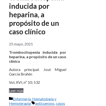
inducida por
heparina, a
propósito de un
caso clínico
25 mayo, 2021
Trombocitopenia inducida por
heparina, a propósito de un caso
clínico
Autora principal: José Miguel
García Bruñén
Vol. XVI; nº 10; 532
Leer más
Categorías
Enfermería
,
Hematología y
Etiquetas
Hemoterapia
anticuerpos
,
casos