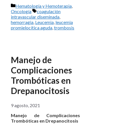
Categorías
Hematología y Hemoterapia
,
Etiquetas
Oncología
coagulación
intravascular diseminada
,
hemorragia
,
Leucemia
,
leucemia
promielocítica aguda
,
trombosis
Manejo de
Complicaciones
Trombóticas en
Drepanocitosis
9 agosto, 2021
Manejo de Complicaciones
Trombóticas en Drepanocitosis