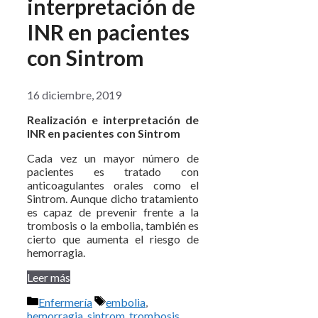
interpretación de
INR en pacientes
con Sintrom
16 diciembre, 2019
Realización e interpretación de
INR en pacientes con Sintrom
Cada vez un mayor número de
pacientes es tratado con
anticoagulantes orales como el
Sintrom. Aunque dicho tratamiento
es capaz de prevenir frente a la
trombosis o la embolia, también es
cierto que aumenta el riesgo de
hemorragia.
Leer más
Categorías
Etiquetas
Enfermería
embolia
,
hemorragia
,
sintrom
,
trombosis