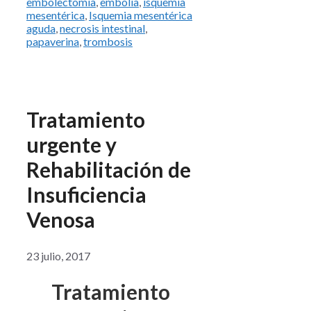
embolectomía
,
embolia
,
isquemia
mesentérica
,
Isquemia mesentérica
aguda
,
necrosis intestinal
,
papaverina
,
trombosis
Tratamiento
urgente y
Rehabilitación de
Insuficiencia
Venosa
23 julio, 2017
Tratamiento