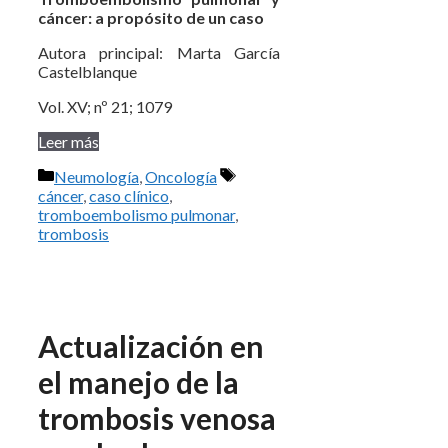
cáncer: a propósito de un caso
Autora principal: Marta García
Castelblanque
Vol. XV; nº 21; 1079
Leer más
Categorías
Etiquetas
Neumología
,
Oncología
cáncer
,
caso clínico
,
tromboembolismo pulmonar
,
trombosis
Actualización en
el manejo de la
trombosis venosa