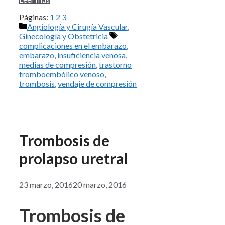
Páginas:
1
2
3
Categorías
Angiología y Cirugía Vascular
,
Etiquetas
Ginecología y Obstetricia
complicaciones en el embarazo
,
embarazo
,
insuficiencia venosa
,
medias de compresión
,
trastorno
tromboembólico venoso
,
trombosis
,
vendaje de compresión
Trombosis de
prolapso uretral
23 marzo, 2016
20 marzo, 2016
Trombosis de