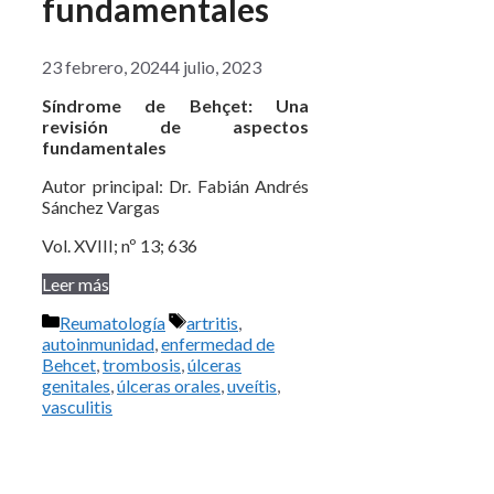
fundamentales
23 febrero, 2024
4 julio, 2023
Síndrome de Behçet: Una
revisión de aspectos
fundamentales
Autor principal: Dr. Fabián Andrés
Sánchez Vargas
Vol. XVIII; nº 13; 636
Leer más
Categorías
Etiquetas
Reumatología
artritis
,
autoinmunidad
,
enfermedad de
Behcet
,
trombosis
,
úlceras
genitales
,
úlceras orales
,
uveítis
,
vasculitis