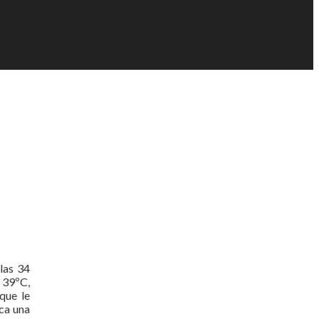
las 34
 39ºC,
que le
ca una