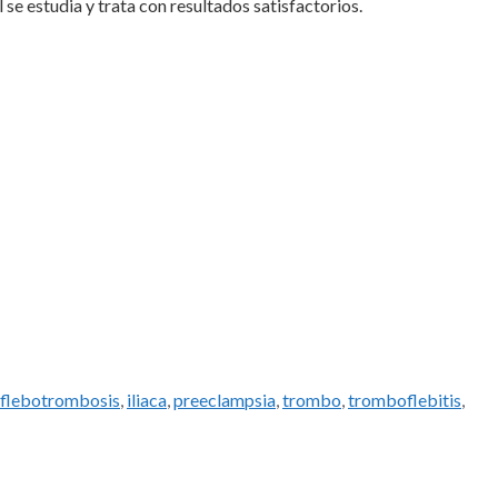
se estudia y trata con resultados satisfactorios.
flebotrombosis
,
iliaca
,
preeclampsia
,
trombo
,
tromboflebitis
,