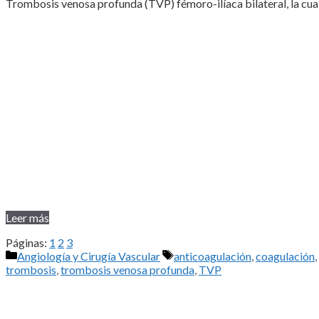
Trombosis venosa profunda (TVP) fémoro-ilíaca bilateral, la cual 
Leer más
Páginas:
1
2
3
Categorías
Etiquetas
Angiología y Cirugía Vascular
anticoagulación
,
coagulación
,
trombosis
,
trombosis venosa profunda
,
TVP