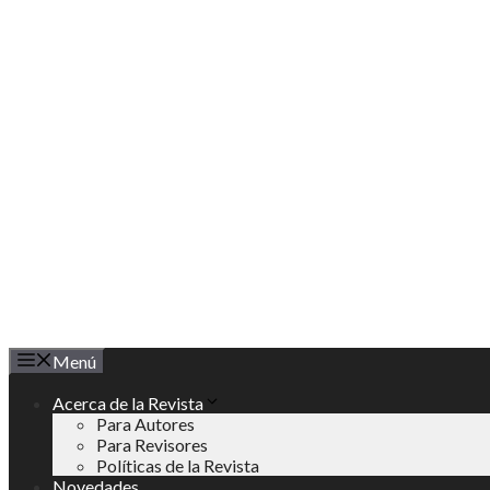
Saltar
al
contenido
Menú
Acerca de la Revista
Para Autores
Para Revisores
Políticas de la Revista
Novedades