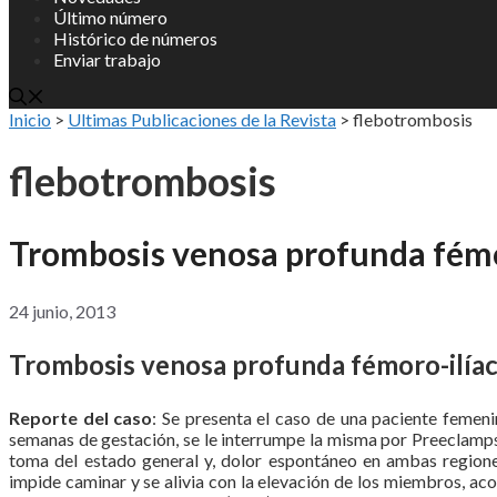
Último número
Histórico de números
Enviar trabajo
Inicio
>
Ultimas Publicaciones de la Revista
>
flebotrombosis
flebotrombosis
Trombosis venosa profunda fémor
24 junio, 2013
Trombosis venosa profunda fémoro-ilíaca
Reporte del caso
: Se presenta el caso de una paciente femen
semanas de gestación, se le interrumpe la misma por Preeclamps
toma del estado general y, dolor espontáneo en ambas regiones 
impide caminar y se alivia con la elevación de los miembros, 