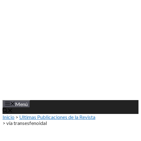
Saltar
al
contenido
Menú
Inicio
>
Ultimas Publicaciones de la Revista
>
vía transesfenoidal