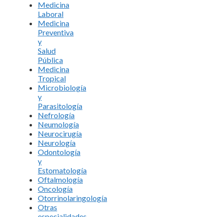
Medicina
Laboral
Medicina
Preventiva
y
Salud
Pública
Medicina
Tropical
Microbiología
y
Parasitología
Nefrología
Neumología
Neurocirugía
Neurología
Odontología
y
Estomatología
Oftalmología
Oncología
Otorrinolaringología
Otras
especialidades