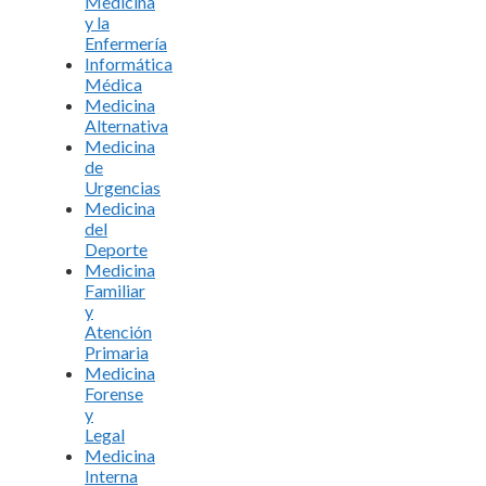
Medicina
y la
Enfermería
Informática
Médica
Medicina
Alternativa
Medicina
de
Urgencias
Medicina
del
Deporte
Medicina
Familiar
y
Atención
Primaria
Medicina
Forense
y
Legal
Medicina
Interna