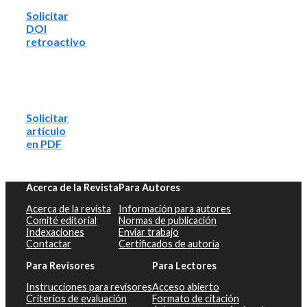
Solicitar
DOI
retroactivo
Solicitar
artículo
en PDF
Acerca de la Revista
Para Autores
Acerca de la revista
Información para autores
Comité editorial
Normas de publicación
Indexaciones
Enviar trabajo
Contactar
Certificados de autoría
Para Revisores
Para Lectores
Instrucciones para revisores
Acceso abierto
Criterios de evaluación
Formato de citación