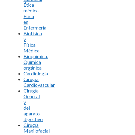
Ética
médica.
Ética
en
Enfermería
Biofísica
y
Física
Médica
Bioquímica.
Química
orgánica
Cardiología
Cirugía
Cardiovascular
Cirugía
General
y
del
aparato
digestivo
Cirugía
Maxilofacial