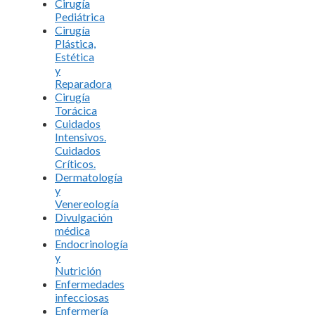
Cirugía
Pediátrica
Cirugía
Plástica,
Estética
y
Reparadora
Cirugía
Torácica
Cuidados
Intensivos.
Cuidados
Críticos.
Dermatología
y
Venereología
Divulgación
médica
Endocrinología
y
Nutrición
Enfermedades
infecciosas
Enfermería