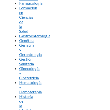
Farmacología
Formación
en
Ciencias
de
la
Salud
Gastroenterología
Genética
Geriatría
y
Gerontología
Gestión
Sanitaria
Ginecología
y
Obstetricia
Hematología
y
Hemoterapia
Historia
de
la