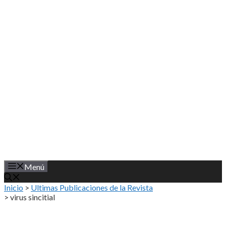
Saltar
al
contenido
Menú
Inicio
>
Ultimas Publicaciones de la Revista
>
virus sincitial