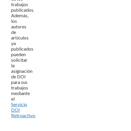
trabajos
publicados.
Además,
los
autores
de
artículos
ya
publicados
pueden
solicitar
la
asignación
de DOI
para sus
trabajos
mediante
el
Servicio
DOI
Retroactivo
.