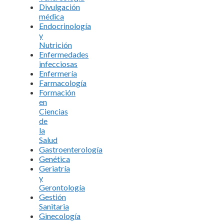
Divulgación
médica
Endocrinología
y
Nutrición
Enfermedades
infecciosas
Enfermería
Farmacología
Formación
en
Ciencias
de
la
Salud
Gastroenterología
Genética
Geriatría
y
Gerontología
Gestión
Sanitaria
Ginecología