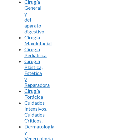
Cirugía
General
y
del
aparato
digestivo
Cirugía
Maxilofacial
Cirugía
Pediátrica
Cirugía
Plástica,
Estética
y
Reparadora
Cirugía
Torácica
Cuidados
Intensivos.
Cuidados
Críticos.
Dermatología
y
Venereología