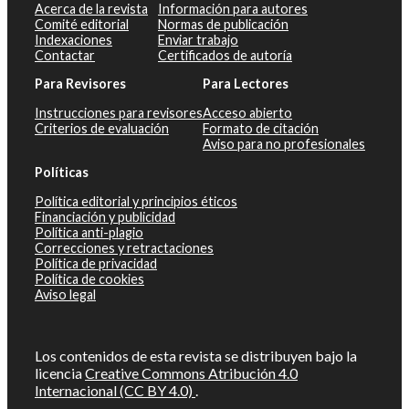
Acerca de la revista
Información para autores
Comité editorial
Normas de publicación
Indexaciones
Enviar trabajo
Contactar
Certificados de autoría
Para Revisores
Para Lectores
Instrucciones para revisores
Acceso abierto
Criterios de evaluación
Formato de citación
Aviso para no profesionales
Políticas
Política editorial y principios éticos
Financiación y publicidad
Política anti-plagio
Correcciones y retractaciones
Política de privacidad
Política de cookies
Aviso legal
Los contenidos de esta revista se distribuyen bajo la
licencia
Creative Commons Atribución 4.0
Internacional (CC BY 4.0)
.