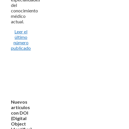
del
conocimiento
médico
actual.
Leer el
último
número
publicado
Nuevos
artículos
con DOI
(Digital
Object