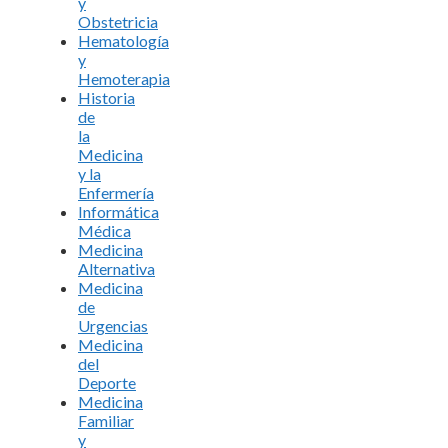
y
Obstetricia
Hematología
y
Hemoterapia
Historia
de
la
Medicina
y la
Enfermería
Informática
Médica
Medicina
Alternativa
Medicina
de
Urgencias
Medicina
del
Deporte
Medicina
Familiar
y