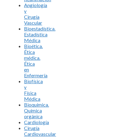
Angiología
y
Cirugía
Vascular
Bioestadística.
Estadística
Médica
Bioética.
Ética
médica.
Ética
en
Enfermería
Biofísica
y
Física
Médica
Bioquímica.
Química
orgánica
Cardiología
Cirugía
Cardiovascular