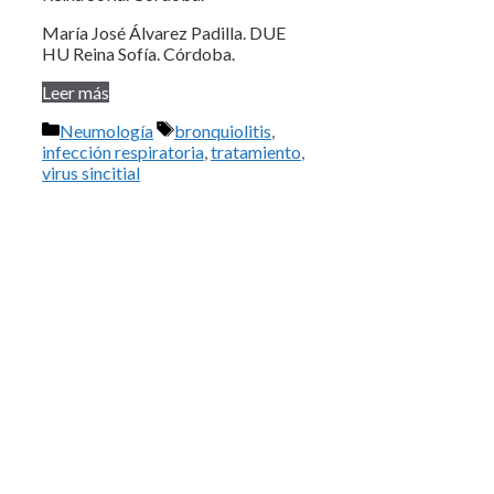
María José Álvarez Padilla. DUE
HU Reina Sofía. Córdoba.
Leer más
Categorías
Etiquetas
Neumología
bronquiolitis
,
infección respiratoria
,
tratamiento
,
virus sincitial