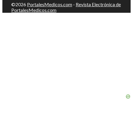
©2026
PortalesMedicos.com
-
Revista Electrónica de
PortalesMedicos.com