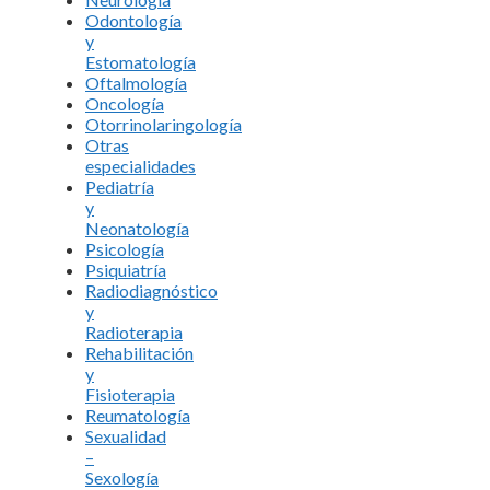
Odontología
y
Estomatología
Oftalmología
Oncología
Otorrinolaringología
Otras
especialidades
Pediatría
y
Neonatología
Psicología
Psiquiatría
Radiodiagnóstico
y
Radioterapia
Rehabilitación
y
Fisioterapia
Reumatología
Sexualidad
–
Sexología