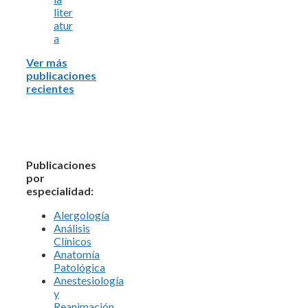
liter
atur
a
Ver más
publicaciones
recientes
Publicaciones
por
especialidad:
Alergología
Análisis
Clínicos
Anatomía
Patológica
Anestesiología
y
Reanimación