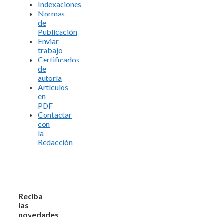
Indexaciones
Normas
de
Publicación
Enviar
trabajo
Certificados
de
autoría
Artículos
en
PDF
Contactar
con
la
Redacción
Reciba
las
novedades