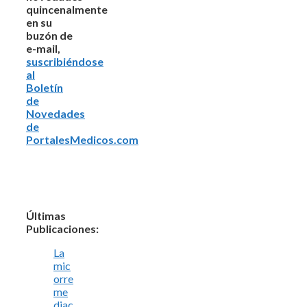
quincenalmente
en su
buzón de
e-mail,
suscribiéndose
al
Boletín
de
Novedades
de
PortalesMedicos.com
Últimas
Publicaciones:
La
mic
orre
me
diac