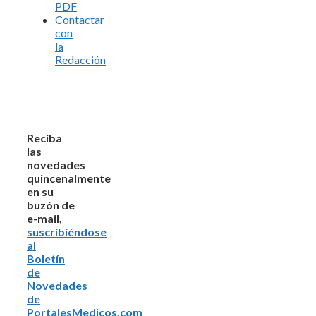
PDF
Contactar
con
la
Redacción
Reciba
las
novedades
quincenalmente
en su
buzón de
e-mail,
suscribiéndose
al
Boletín
de
Novedades
de
PortalesMedicos.com