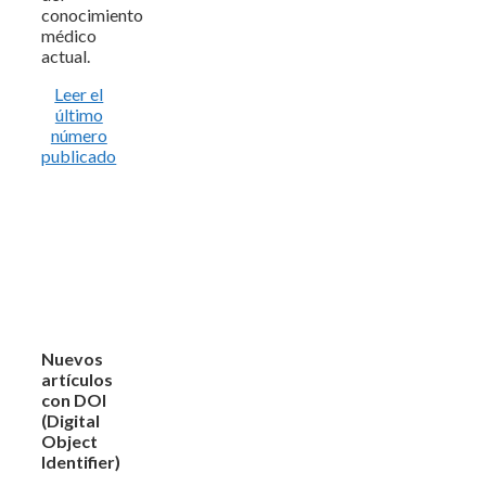
conocimiento
médico
actual.
Leer el
último
número
publicado
Nuevos
artículos
con DOI
(Digital
Object
Identifier)