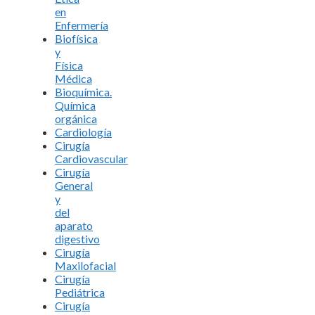
en
Enfermería
Biofísica
y
Física
Médica
Bioquímica.
Química
orgánica
Cardiología
Cirugía
Cardiovascular
Cirugía
General
y
del
aparato
digestivo
Cirugía
Maxilofacial
Cirugía
Pediátrica
Cirugía