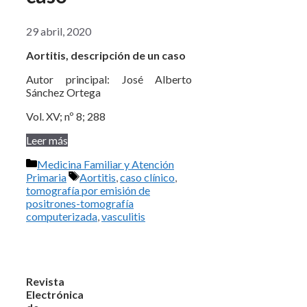
29 abril, 2020
Aortitis, descripción de un caso
Autor principal: José Alberto
Sánchez Ortega
Vol. XV; nº 8; 288
Leer más
Categorías
Medicina Familiar y Atención
Etiquetas
Primaria
Aortitis
,
caso clínico
,
tomografía por emisión de
positrones-tomografía
computerizada
,
vasculitis
Revista
Electrónica