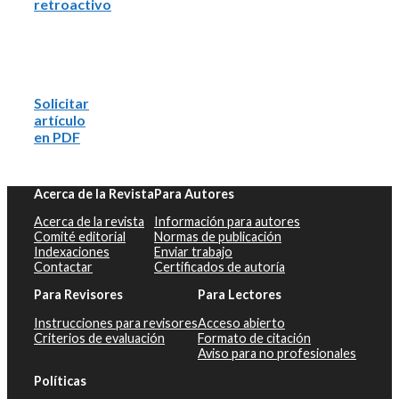
retroactivo
Solicitar
artículo
en PDF
Acerca de la Revista
Para Autores
Acerca de la revista
Información para autores
Comité editorial
Normas de publicación
Indexaciones
Enviar trabajo
Contactar
Certificados de autoría
Para Revisores
Para Lectores
Instrucciones para revisores
Acceso abierto
Criterios de evaluación
Formato de citación
Aviso para no profesionales
Políticas