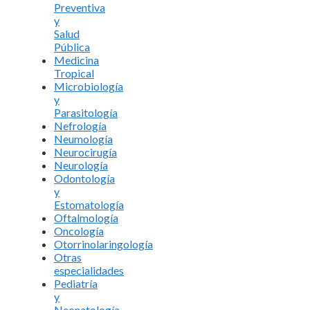
Preventiva
y
Salud
Pública
Medicina
Tropical
Microbiología
y
Parasitología
Nefrología
Neumología
Neurocirugía
Neurología
Odontología
y
Estomatología
Oftalmología
Oncología
Otorrinolaringología
Otras
especialidades
Pediatría
y
Neonatología