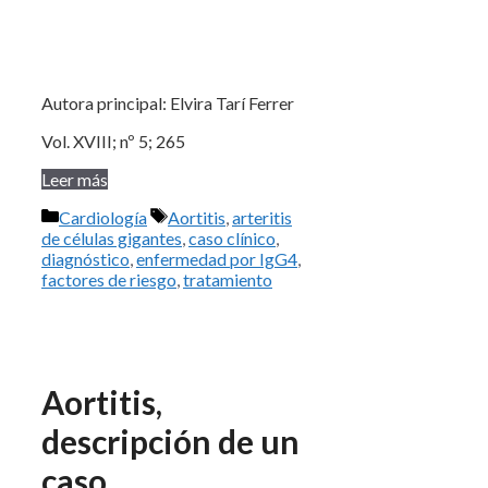
Autora principal: Elvira Tarí Ferrer
Vol. XVIII; nº 5; 265
Leer más
Categorías
Etiquetas
Cardiología
Aortitis
,
arteritis
de células gigantes
,
caso clínico
,
diagnóstico
,
enfermedad por IgG4
,
factores de riesgo
,
tratamiento
Aortitis,
descripción de un
caso