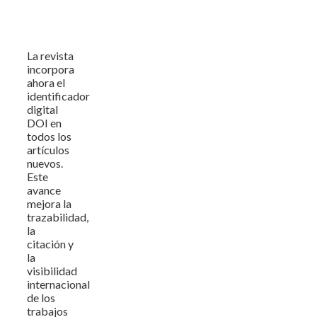
La revista
incorpora
ahora el
identificador
digital
DOI en
todos los
artículos
nuevos.
Este
avance
mejora la
trazabilidad,
la
citación y
la
visibilidad
internacional
de los
trabajos