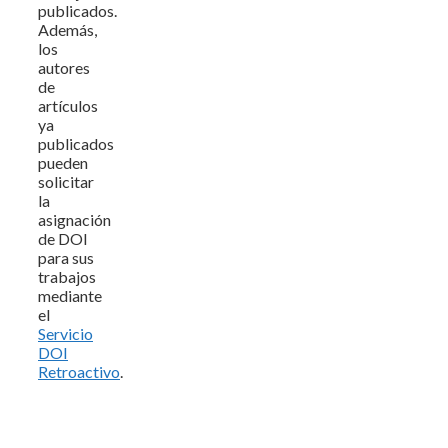
publicados.
Además,
los
autores
de
artículos
ya
publicados
pueden
solicitar
la
asignación
de DOI
para sus
trabajos
mediante
el
Servicio
DOI
Retroactivo
.