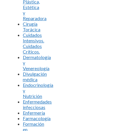
Plástica,
Estética
y
Reparadora
Cirugía
Torácica
Cuidados
Intensivos.
Cuidados
Críticos.
Dermatología
y
Venereología
Divulgación
médica
Endocrinología
y
Nutrición
Enfermedades
infecciosas
Enfermería
Farmacología
Formación
en