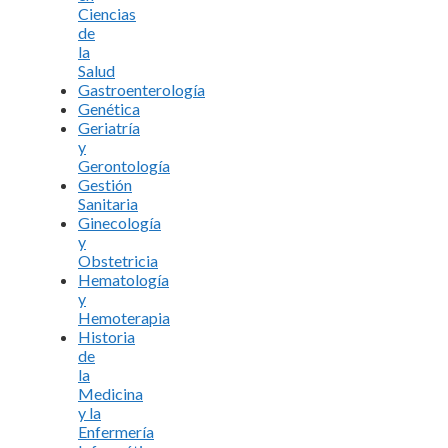
Ciencias
de
la
Salud
Gastroenterología
Genética
Geriatría
y
Gerontología
Gestión
Sanitaria
Ginecología
y
Obstetricia
Hematología
y
Hemoterapia
Historia
de
la
Medicina
y la
Enfermería