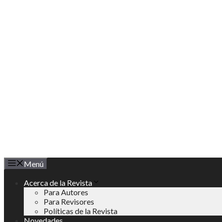
Saltar
al
contenido
Menú
Acerca de la Revista
Para Autores
Para Revisores
Políticas de la Revista
Novedades