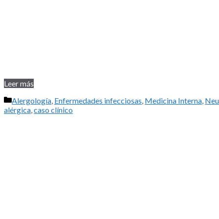
Leer más
Categorías
Alergología
,
Enfermedades infecciosas
,
Medicina Interna
,
Neu
alérgica
,
caso clínico