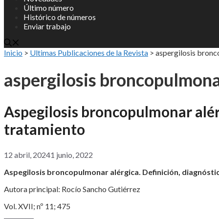
Último número
Histórico de números
Enviar trabajo
Inicio
>
Ultimas Publicaciones de la Revista
>
aspergilosis bronc
aspergilosis broncopulmona
Aspegilosis broncopulmonar alérg
tratamiento
12 abril, 2024
1 junio, 2022
Aspegilosis broncopulmonar alérgica. Definición, diagnósti
Autora principal: Rocío Sancho Gutiérrez
Vol. XVII; nº 11; 475