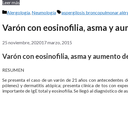
Leer más
Categorías
Etiquetas
Alergología
,
Neumología
aspergilosis broncopulmonar alér
Varón con eosinofilia, asma y au
25 noviembre, 2020
17 marzo, 2015
Varón con eosinofilia, asma y aumento de
RESUMEN
Se presenta el caso de un varón de 21 años con antecedentes de
pólenes) y dermatitis atópica; presenta clínica de tos con expe
importante de IgE total y eosinofilia. Se llegó al diagnóstico de 