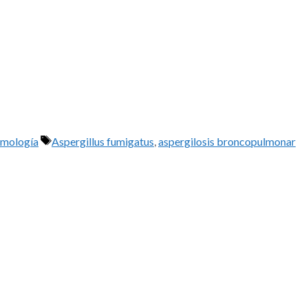
Etiquetas
mología
Aspergillus fumigatus
,
aspergilosis broncopulmonar