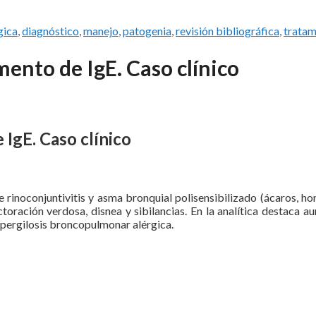
gica
,
diagnóstico
,
manejo
,
patogenia
,
revisión bibliográfica
,
tratam
mento de IgE. Caso clínico
 IgE. Caso clínico
 rinoconjuntivitis y asma bronquial polisensibilizado (ácaros, ho
ctoración verdosa, disnea y sibilancias. En la analítica destaca 
aspergilosis broncopulmonar alérgica.