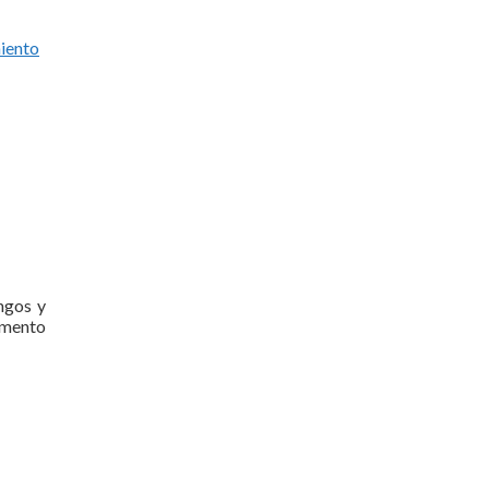
iento
ngos y
aumento