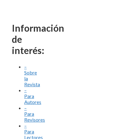
Información
de
interés:
–
Sobre
la
Revista
–
Para
Autores
–
Para
Revisores
–
Para
Lectores