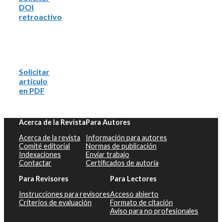
DOI
retroactivo
Solicitar
artículo
en PDF
Acerca de la Revista
Para Autores
Acerca de la revista
Información para autores
Comité editorial
Normas de publicación
Indexaciones
Enviar trabajo
Contactar
Certificados de autoría
Para Revisores
Para Lectores
Instrucciones para revisores
Acceso abierto
Criterios de evaluación
Formato de citación
Aviso para no profesionales