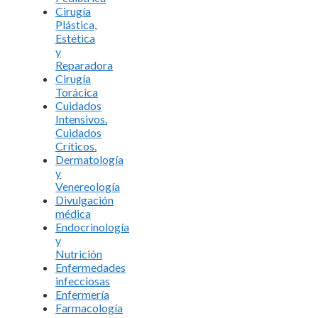
Cirugía
Plástica,
Estética
y
Reparadora
Cirugía
Torácica
Cuidados
Intensivos.
Cuidados
Críticos.
Dermatología
y
Venereología
Divulgación
médica
Endocrinología
y
Nutrición
Enfermedades
infecciosas
Enfermería
Farmacología