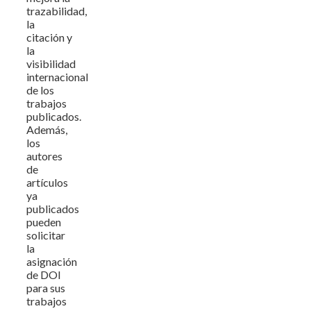
trazabilidad,
la
citación y
la
visibilidad
internacional
de los
trabajos
publicados.
Además,
los
autores
de
artículos
ya
publicados
pueden
solicitar
la
asignación
de DOI
para sus
trabajos