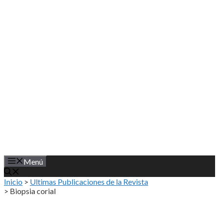
Saltar
al
contenido
Menú
Inicio
>
Ultimas Publicaciones de la Revista
>
Biopsia corial