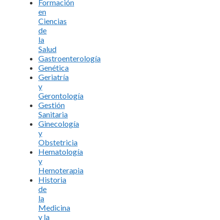
Formación
en
Ciencias
de
la
Salud
Gastroenterología
Genética
Geriatría
y
Gerontología
Gestión
Sanitaria
Ginecología
y
Obstetricia
Hematología
y
Hemoterapia
Historia
de
la
Medicina
y la