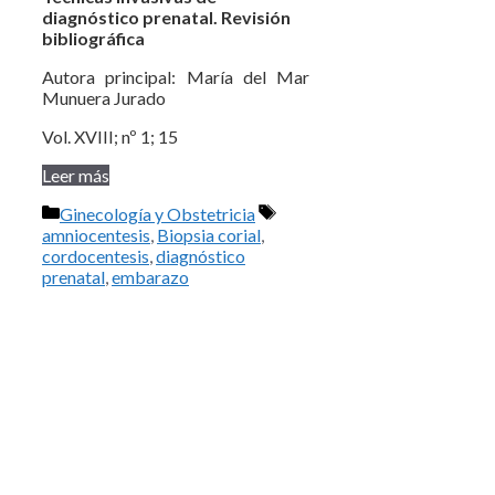
diagnóstico prenatal. Revisión
bibliográfica
Autora principal: María del Mar
Munuera Jurado
Vol. XVIII; nº 1; 15
Leer más
Categorías
Etiquetas
Ginecología y Obstetricia
amniocentesis
,
Biopsia corial
,
cordocentesis
,
diagnóstico
prenatal
,
embarazo