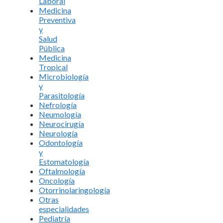
Laboral
Medicina
Preventiva
y
Salud
Pública
Medicina
Tropical
Microbiología
y
Parasitología
Nefrología
Neumología
Neurocirugía
Neurología
Odontología
y
Estomatología
Oftalmología
Oncología
Otorrinolaringología
Otras
especialidades
Pediatría