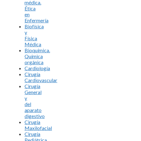
médica.
Ética
en
Enfermería
Biofísica
y
Física
Médica
Bioquímica.
Química
orgánica
Cardiología
Cirugía
Cardiovascular
Cirugía
General
y
del
aparato
digestivo
Cirugía
Maxilofacial
Cirugía
Pediátrica