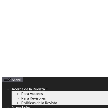
Saltar
al
contenido
Menú
Acerca de la Revista
Para Autores
Para Revisores
Políticas de la Revista
Novedades