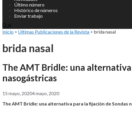
Último número
Histórico de números
Enviar trabajo
Inicio
>
Ultimas Publicaciones de la Revista
>
brida nasal
brida nasal
The AMT Bridle: una alternativa 
nasogástricas
15 mayo, 2020
4 mayo, 2020
The AMT Bridle: una alternativa para la fijación de Sondas 