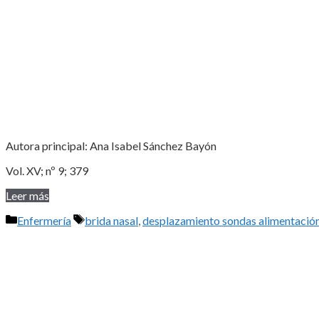
Autora principal: Ana Isabel Sánchez Bayón
Vol. XV; nº 9; 379
Leer más
Categorías
Etiquetas
Enfermería
brida nasal
,
desplazamiento sondas alimentació