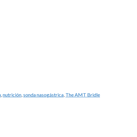
n
,
nutrición
,
sonda nasogástrica
,
The AMT Bridle