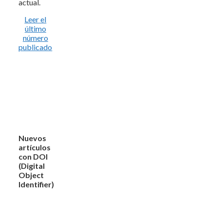
actual.
Leer el
último
número
publicado
Nuevos
artículos
con DOI
(Digital
Object
Identifier)