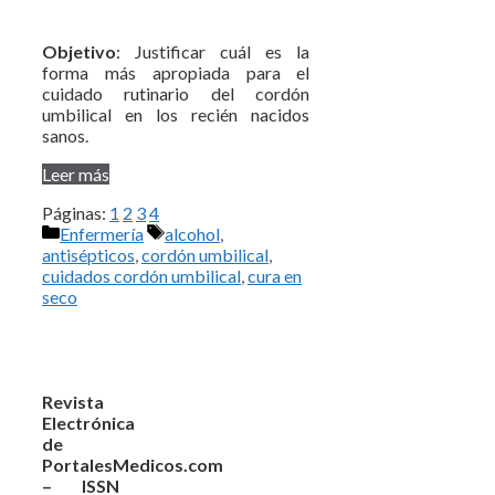
Objetivo
: Justificar cuál es la
forma más apropiada para el
cuidado rutinario del cordón
umbilical en los recién nacidos
sanos.
Leer más
Páginas:
1
2
3
4
Categorías
Etiquetas
Enfermería
alcohol
,
antisépticos
,
cordón umbilical
,
cuidados cordón umbilical
,
cura en
seco
Revista
Electrónica
de
PortalesMedicos.com
– ISSN