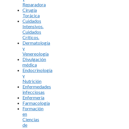
Reparadora
Cirugía
Torácica
Cuidados
Intensivos.
Cuidados
Críticos.
Dermatología
y
Venereología
Divulgación
médica
Endocrinología
y
Nutrición
Enfermedades
infecciosas
Enfermería
Farmacología
Formación
en
Ciencias
de