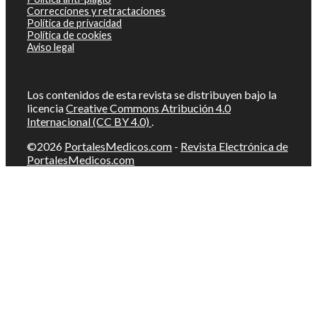
Correcciones y retractaciones
Política de privacidad
Política de cookies
Aviso legal
Los contenidos de esta revista se distribuyen bajo la
licencia
Creative Commons Atribución 4.0
Internacional (CC BY 4.0)
.
©2026
PortalesMedicos.com
-
Revista Electrónica de
PortalesMedicos.com