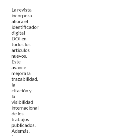
La revista
incorpora
ahora el
identificador
digital
DOI en
todos los
artículos
nuevos.
Este
avance
mejora la
trazabilidad,
la
citación y
la
visibilidad
internacional
de los
trabajos
publicados.
Además,