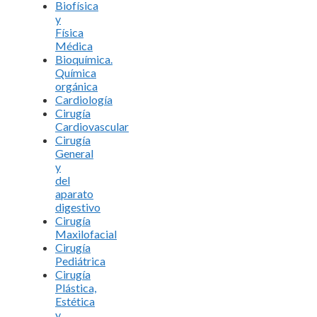
Biofísica
y
Física
Médica
Bioquímica.
Química
orgánica
Cardiología
Cirugía
Cardiovascular
Cirugía
General
y
del
aparato
digestivo
Cirugía
Maxilofacial
Cirugía
Pediátrica
Cirugía
Plástica,
Estética
y