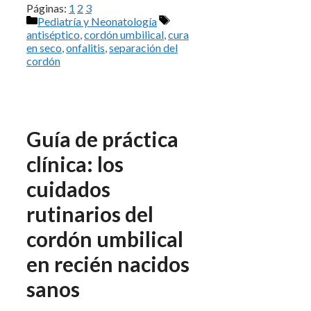
Páginas:
1
2
3
Categorías
Etiquetas
Pediatría y Neonatología
antiséptico
,
cordón umbilical
,
cura
en seco
,
onfalitis
,
separación del
cordón
Guía de práctica
clínica: los
cuidados
rutinarios del
cordón umbilical
en recién nacidos
sanos