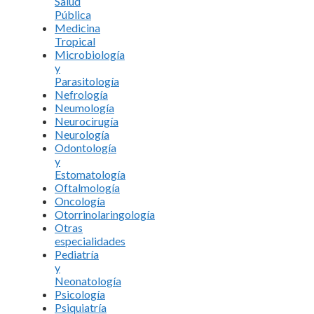
Salud
Pública
Medicina
Tropical
Microbiología
y
Parasitología
Nefrología
Neumología
Neurocirugía
Neurología
Odontología
y
Estomatología
Oftalmología
Oncología
Otorrinolaringología
Otras
especialidades
Pediatría
y
Neonatología
Psicología
Psiquiatría