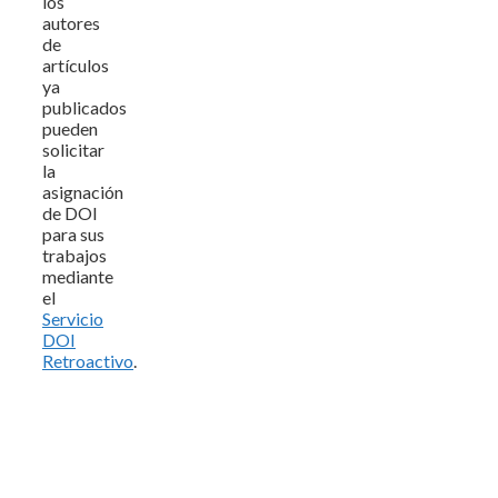
los
autores
de
artículos
ya
publicados
pueden
solicitar
la
asignación
de DOI
para sus
trabajos
mediante
el
Servicio
DOI
Retroactivo
.