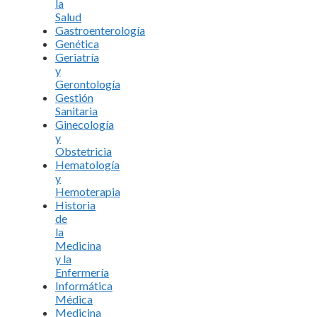
la
Salud
Gastroenterología
Genética
Geriatría
y
Gerontología
Gestión
Sanitaria
Ginecología
y
Obstetricia
Hematología
y
Hemoterapia
Historia
de
la
Medicina
y la
Enfermería
Informática
Médica
Medicina