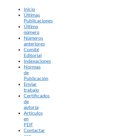
Inicio
Últimas
Publicaciones
Último
número
Números
anteriores
Comité
Editorial
Indexaciones
Normas
de
Publicación
Enviar
trabajo
Certificados
de
autoría
Artículos
en
PDF
Contactar
con