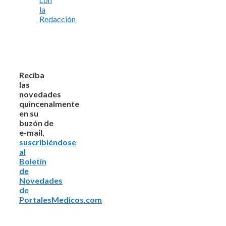
la
Redacción
Reciba
las
novedades
quincenalmente
en su
buzón de
e-mail,
suscribiéndose
al
Boletín
de
Novedades
de
PortalesMedicos.com