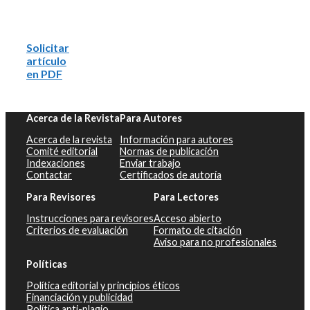
Solicitar
artículo
en PDF
Acerca de la Revista
Para Autores
Acerca de la revista
Información para autores
Comité editorial
Normas de publicación
Indexaciones
Enviar trabajo
Contactar
Certificados de autoría
Para Revisores
Para Lectores
Instrucciones para revisores
Acceso abierto
Criterios de evaluación
Formato de citación
Aviso para no profesionales
Políticas
Política editorial y principios éticos
Financiación y publicidad
Política anti-plagio