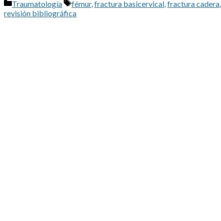
Categorías
Etiquetas
Traumatología
fémur
,
fractura basicervical
,
fractura cadera
revisión bibliográfica