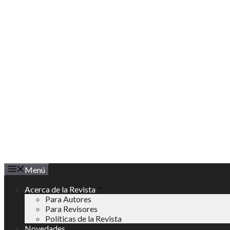
Saltar
al
contenido
Menú
Acerca de la Revista
Para Autores
Para Revisores
Políticas de la Revista
Novedades