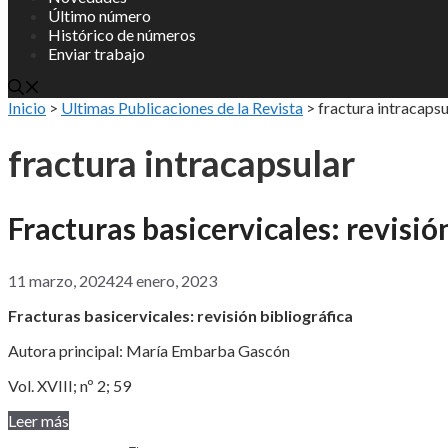
Último número
Histórico de números
Enviar trabajo
Inicio
>
Ultimas Publicaciones de la Revista
>
fractura intracapsu
fractura intracapsular
Fracturas basicervicales: revisió
11 marzo, 2024
24 enero, 2023
Fracturas basicervicales: revisión bibliográfica
Autora principal: María Embarba Gascón
Vol. XVIII; nº 2; 59
Leer más