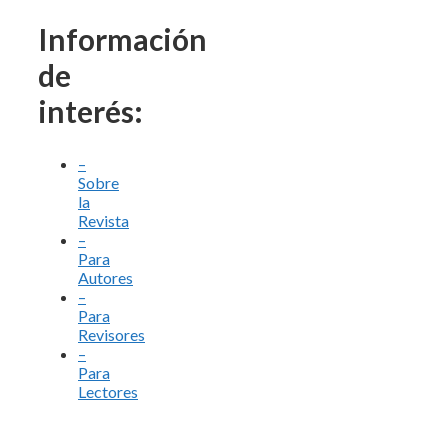
Información
de
interés:
–
Sobre
la
Revista
–
Para
Autores
–
Para
Revisores
–
Para
Lectores