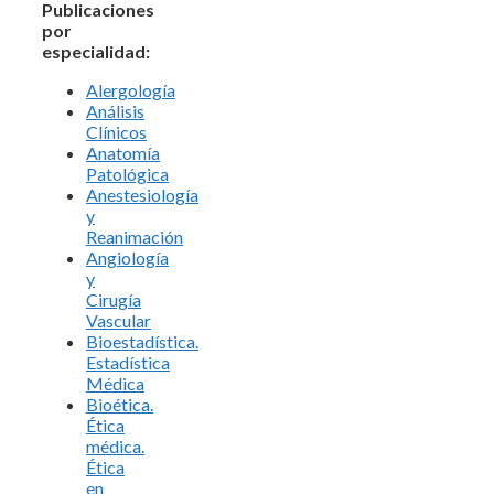
Publicaciones
por
especialidad:
Alergología
Análisis
Clínicos
Anatomía
Patológica
Anestesiología
y
Reanimación
Angiología
y
Cirugía
Vascular
Bioestadística.
Estadística
Médica
Bioética.
Ética
médica.
Ética
en