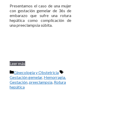
Presentamos el caso de una mujer
con gestación gemelar de 36s de
embarazo que sufre una rotura
hepática como complicación de
una preeclampsia súbita.
Leer más
Categorías
Etiquetas
Ginecología y Obstetricia
Gestación gemelar
,
Hemorragia.
Gestación
,
preeclampsia
,
Rotura
hepática