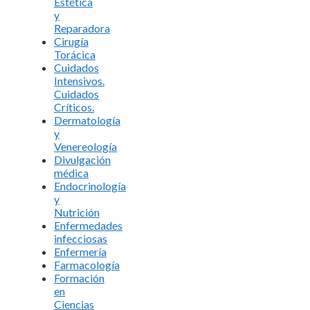
Estética
y
Reparadora
Cirugía
Torácica
Cuidados
Intensivos.
Cuidados
Críticos.
Dermatología
y
Venereología
Divulgación
médica
Endocrinología
y
Nutrición
Enfermedades
infecciosas
Enfermería
Farmacología
Formación
en
Ciencias