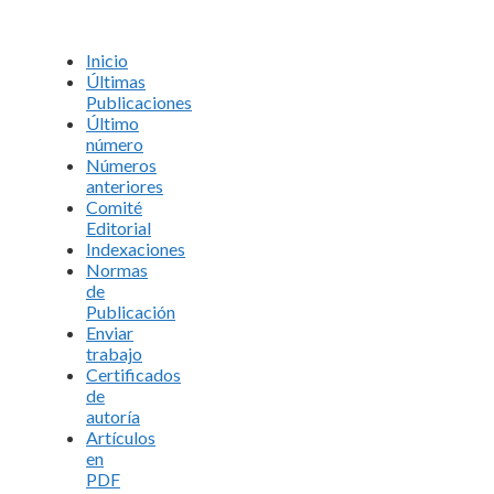
Inicio
Últimas
Publicaciones
Último
número
Números
anteriores
Comité
Editorial
Indexaciones
Normas
de
Publicación
Enviar
trabajo
Certificados
de
autoría
Artículos
en
PDF