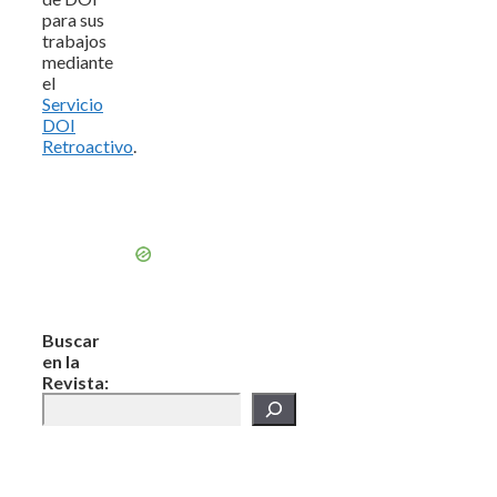
para sus
trabajos
mediante
el
Servicio
DOI
Retroactivo
.
Buscar
en la
Revista: