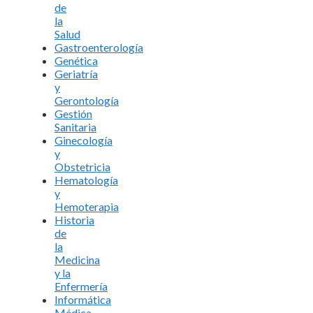
de
la
Salud
Gastroenterología
Genética
Geriatría
y
Gerontología
Gestión
Sanitaria
Ginecología
y
Obstetricia
Hematología
y
Hemoterapia
Historia
de
la
Medicina
y la
Enfermería
Informática
Médica