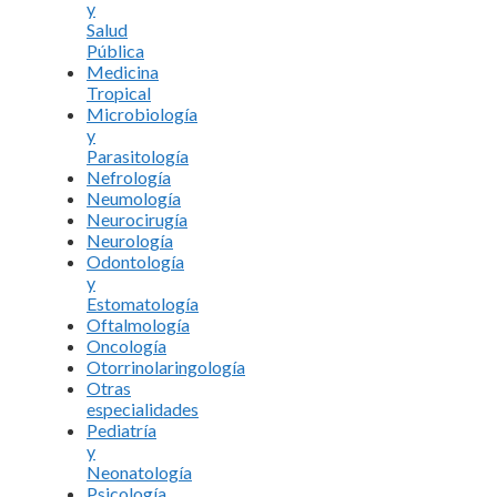
y
Salud
Pública
Medicina
Tropical
Microbiología
y
Parasitología
Nefrología
Neumología
Neurocirugía
Neurología
Odontología
y
Estomatología
Oftalmología
Oncología
Otorrinolaringología
Otras
especialidades
Pediatría
y
Neonatología
Psicología