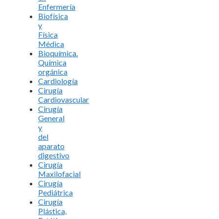
Enfermería
Biofísica
y
Física
Médica
Bioquímica.
Química
orgánica
Cardiología
Cirugía
Cardiovascular
Cirugía
General
y
del
aparato
digestivo
Cirugía
Maxilofacial
Cirugía
Pediátrica
Cirugía
Plástica,