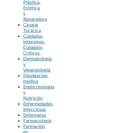
Plástica,
Estética
y
Reparadora
Cirugía
Torácica
Cuidados
Intensivos.
Cuidados
Críticos.
Dermatología
y
Venereología
Divulgación
médica
Endocrinología
y
Nutrición
Enfermedades
infecciosas
Enfermería
Farmacología
Formación
en