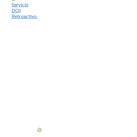
Servicio
DOI
Retroactivo
.