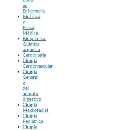
en
Enfermería
Biofísica
y
Física
Médica
Bioquímica.
Química
orgánica
Cardiología
Cirugía
Cardiovascular
Cirugía
General
y
del
aparato
digestivo
Cirugía
Maxilofacial
Cirugía
Pediátrica
Cirugía