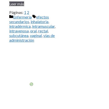
Leer más
Páginas:
1
2
Categorías
Etiquetas
Enfermería
efectos
secundarios
,
inhalatoria
,
intradérmica
,
intramuscular
,
intravenosa
,
oral
,
rectal
,
subcutánea
,
vaginal
,
vías de
administración