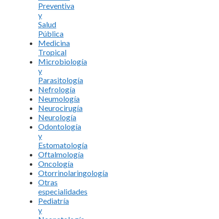
Preventiva
y
Salud
Pública
Medicina
Tropical
Microbiología
y
Parasitología
Nefrología
Neumología
Neurocirugía
Neurología
Odontología
y
Estomatología
Oftalmología
Oncología
Otorrinolaringología
Otras
especialidades
Pediatría
y