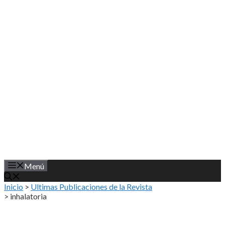
Saltar
al
contenido
Menú
Inicio
>
Ultimas Publicaciones de la Revista
>
inhalatoria