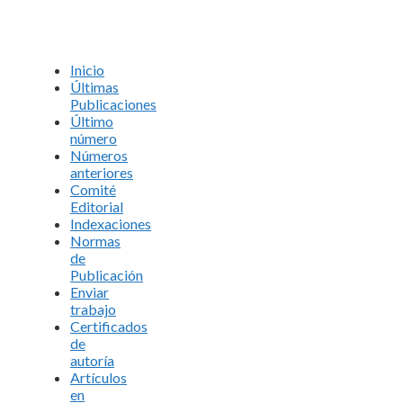
Inicio
Últimas
Publicaciones
Último
número
Números
anteriores
Comité
Editorial
Indexaciones
Normas
de
Publicación
Enviar
trabajo
Certificados
de
autoría
Artículos
en