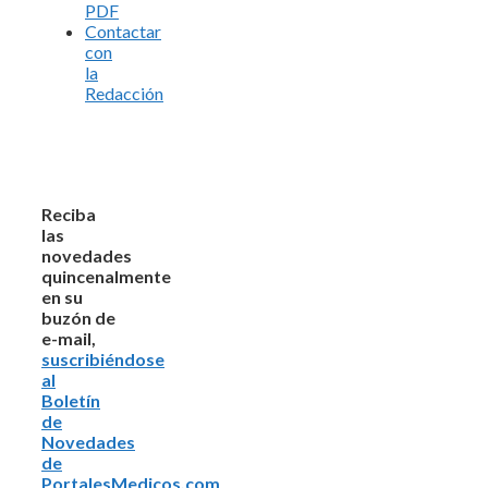
PDF
Contactar
con
la
Redacción
Reciba
las
novedades
quincenalmente
en su
buzón de
e-mail,
suscribiéndose
al
Boletín
de
Novedades
de
PortalesMedicos.com