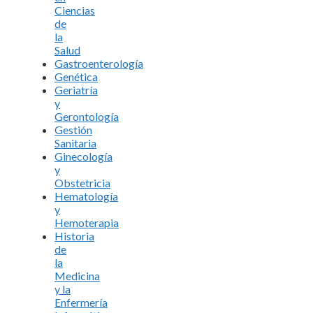
Ciencias
de
la
Salud
Gastroenterología
Genética
Geriatría
y
Gerontología
Gestión
Sanitaria
Ginecología
y
Obstetricia
Hematología
y
Hemoterapia
Historia
de
la
Medicina
y la
Enfermería