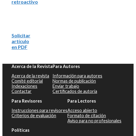
retroactivo
Solicitar
artículo
en PDF
Acerca de la Revista
Para Autores
Acerca de la revista
Información para autores
Comité editorial
Normas de publicación
Indexaciones
Enviar trabajo
Contactar
Certificados de autoría
Para Revisores
Para Lectores
Instrucciones para revisores
Acceso abierto
Criterios de evaluación
Formato de citación
Aviso para no profesionales
Políticas