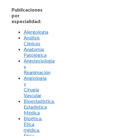
Publicaciones
por
especialidad:
Alergología
Análisis
Clínicos
Anatomía
Patológica
Anestesiología
y
Reanimación
Angiología
y
Cirugía
Vascular
Bioestadística.
Estadística
Médica
Bioética.
Ética
médica.
Ética