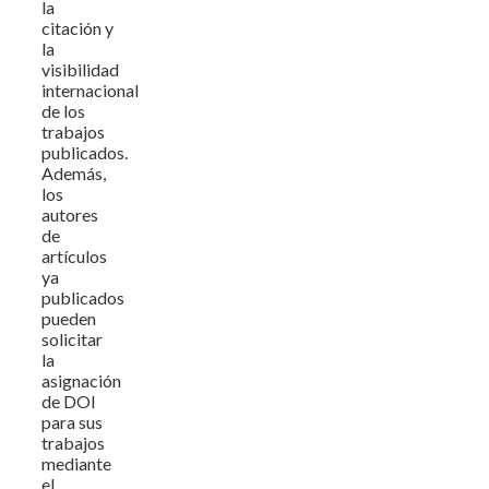
la
citación y
la
visibilidad
internacional
de los
trabajos
publicados.
Además,
los
autores
de
artículos
ya
publicados
pueden
solicitar
la
asignación
de DOI
para sus
trabajos
mediante
el