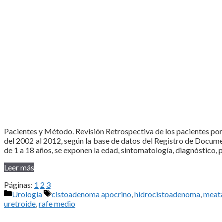
Pacientes y Método. Revisión Retrospectiva de los pacientes por
del 2002 al 2012, según la base de datos del Registro de Docum
de 1 a 18 años, se exponen la edad, sintomatología, diagnóstico, 
Leer más
Páginas:
1
2
3
Categorías
Etiquetas
Urología
cistoadenoma apocrino
,
hidrocistoadenoma
,
meat
uretroide
,
rafe medio