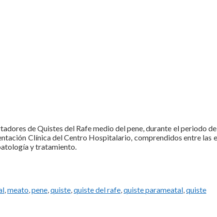
tadores de Quistes del Rafe medio del pene, durante el periodo de
entación Clínica del Centro Hospitalario, comprendidos entre las 
patología y tratamiento.
al
,
meato
,
pene
,
quiste
,
quiste del rafe
,
quiste parameatal
,
quiste