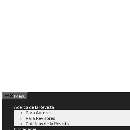
Saltar
al
contenido
Menú
Acerca de la Revista
Para Autores
Para Revisores
Políticas de la Revista
Novedades