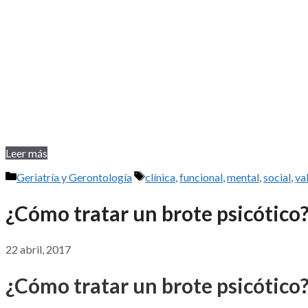
Leer más
Categorías
Etiquetas
Geriatría y Gerontología
clínica
,
funcional
,
mental
,
social
,
va
¿Cómo tratar un brote psicótico
22 abril, 2017
¿Cómo tratar un brote psicótico