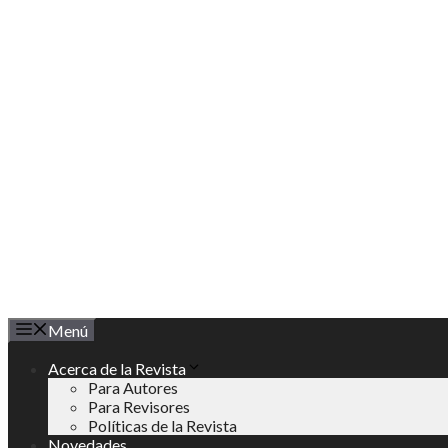
Saltar
al
contenido
Menú
Acerca de la Revista
Para Autores
Para Revisores
Políticas de la Revista
Novedades