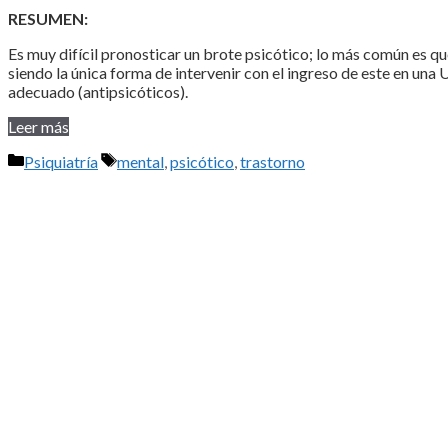
RESUMEN:
Es muy difícil pronosticar un brote psicótico; lo más común es q
siendo la única forma de intervenir con el ingreso de este en una 
adecuado (antipsicóticos).
Leer más
Categorías
Etiquetas
Psiquiatría
mental
,
psicótico
,
trastorno