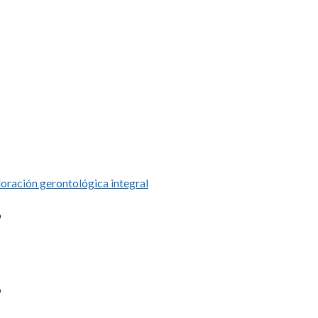
loración gerontológica integral
?
?