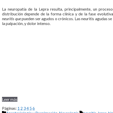
La neuropatía de la Lepra resulta, principalmente, un proceso 
distribución depende de la forma clínica y de la fase evoluti
neuritis que
pueden ser agudos o crónicos. Las neuritis agudas se
la palpación, y dolor intenso.
Leer más
Páginas:
1
2
3
4
5
6
Categorías
Etiquetas
Anestesiología y Reanimación
,
Neurología
neuritis. lepra. h