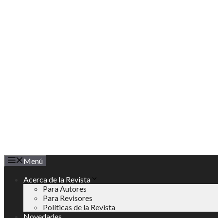
Saltar
al
contenido
Menú
Acerca de la Revista
Para Autores
Para Revisores
Políticas de la Revista
Novedades