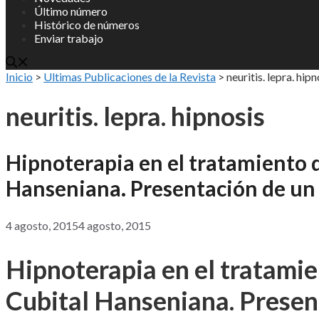
Último número
Histórico de números
Enviar trabajo
Inicio
>
Ultimas Publicaciones de la Revista
>
neuritis. lepra. hipn
neuritis. lepra. hipnosis
Hipnoterapia en el tratamiento de
Hanseniana. Presentación de un
4 agosto, 2015
4 agosto, 2015
Hipnoterapia en el tratamien
Cubital Hanseniana. Presen