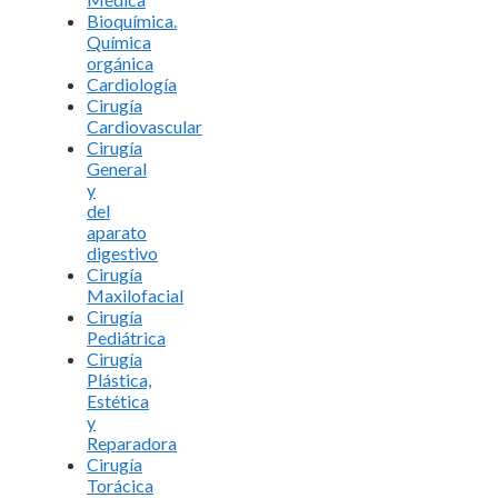
Bioquímica.
Química
orgánica
Cardiología
Cirugía
Cardiovascular
Cirugía
General
y
del
aparato
digestivo
Cirugía
Maxilofacial
Cirugía
Pediátrica
Cirugía
Plástica,
Estética
y
Reparadora
Cirugía
Torácica