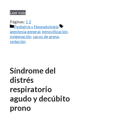
Leer más
Páginas:
1
2
Categorías
Etiquetas
Pediatría y Neonatología
anestesia general
,
inmovilización
,
oxigenación
,
sacos de arena
,
sedación
Síndrome del
distrés
respiratorio
agudo y decúbito
prono