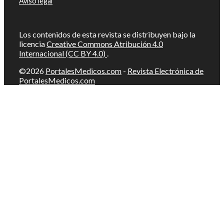
Aviso legal
Los contenidos de esta revista se distribuyen bajo la
licencia
Creative Commons Atribución 4.0
Internacional (CC BY 4.0)
.
©2026
PortalesMedicos.com
-
Revista Electrónica de
PortalesMedicos.com