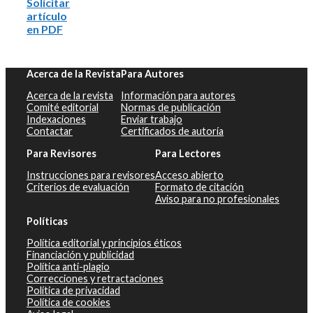
Solicitar
artículo
en PDF
Acerca de la Revista
Para Autores
Acerca de la revista
Información para autores
Comité editorial
Normas de publicación
Indexaciones
Enviar trabajo
Contactar
Certificados de autoría
Para Revisores
Para Lectores
Instrucciones para revisores
Acceso abierto
Criterios de evaluación
Formato de citación
Aviso para no profesionales
Políticas
Política editorial y principios éticos
Financiación y publicidad
Política anti-plagio
Correcciones y retractaciones
Política de privacidad
Política de cookies