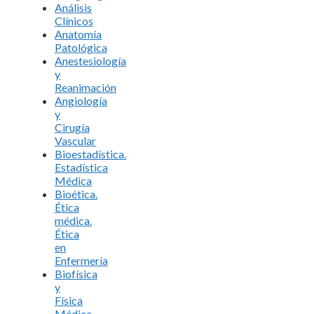
Análisis
Clínicos
Anatomía
Patológica
Anestesiología
y
Reanimación
Angiología
y
Cirugía
Vascular
Bioestadística.
Estadística
Médica
Bioética.
Ética
médica.
Ética
en
Enfermería
Biofísica
y
Física
Médica