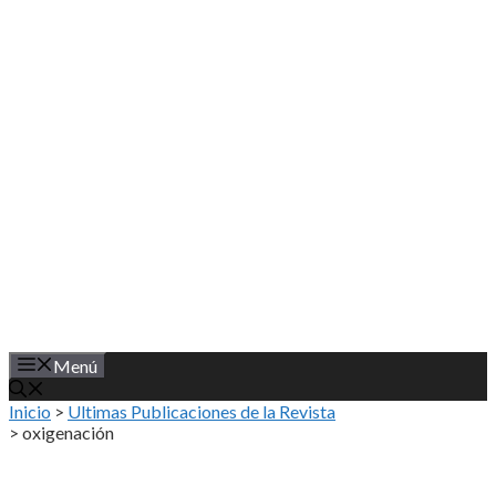
Saltar
al
contenido
Menú
Inicio
>
Ultimas Publicaciones de la Revista
>
oxigenación