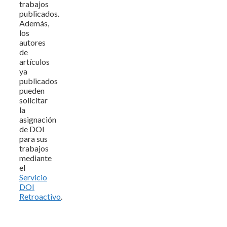
trabajos
publicados.
Además,
los
autores
de
artículos
ya
publicados
pueden
solicitar
la
asignación
de DOI
para sus
trabajos
mediante
el
Servicio
DOI
Retroactivo
.