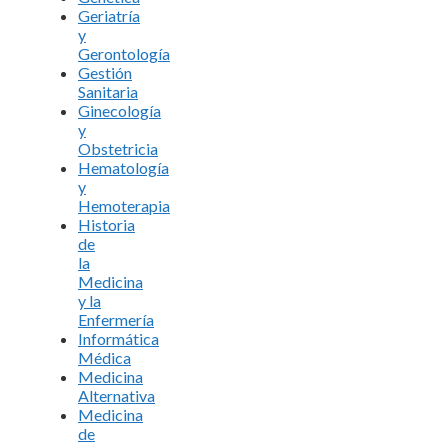
Geriatría
y
Gerontología
Gestión
Sanitaria
Ginecología
y
Obstetricia
Hematología
y
Hemoterapia
Historia
de
la
Medicina
y la
Enfermería
Informática
Médica
Medicina
Alternativa
Medicina
de