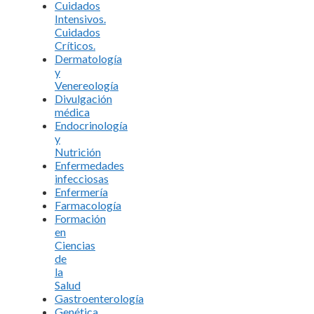
Cuidados
Intensivos.
Cuidados
Críticos.
Dermatología
y
Venereología
Divulgación
médica
Endocrinología
y
Nutrición
Enfermedades
infecciosas
Enfermería
Farmacología
Formación
en
Ciencias
de
la
Salud
Gastroenterología
Genética