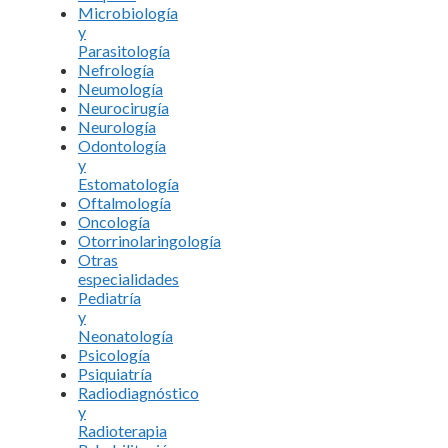
Microbiología
y
Parasitología
Nefrología
Neumología
Neurocirugía
Neurología
Odontología
y
Estomatología
Oftalmología
Oncología
Otorrinolaringología
Otras
especialidades
Pediatría
y
Neonatología
Psicología
Psiquiatría
Radiodiagnóstico
y
Radioterapia