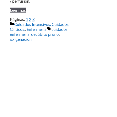
/ perfusión.
Leer más
Páginas:
1
2
3
Categorías
Cuidados Intensivos. Cuidados
Etiquetas
Críticos.
,
Enfermería
cuidados
enfermería
,
decúbito prono
,
oxigenación