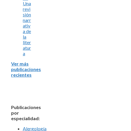
Una
revi
sión
narr
ativ
a de
la
liter
atur
a
Ver más
publicaciones
recientes
Publicaciones
por
especialidad:
Alergología