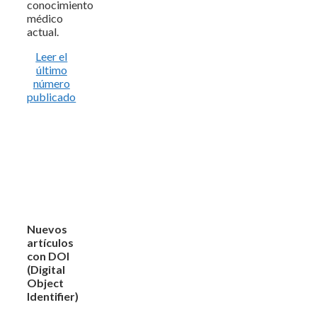
conocimiento
médico
actual.
Leer el
último
número
publicado
Nuevos
artículos
con DOI
(Digital
Object
Identifier)