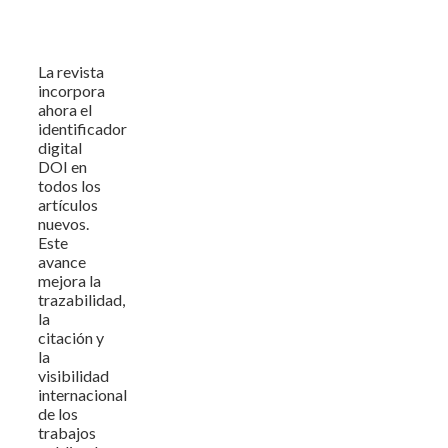
La revista
incorpora
ahora el
identificador
digital
DOI en
todos los
artículos
nuevos.
Este
avance
mejora la
trazabilidad,
la
citación y
la
visibilidad
internacional
de los
trabajos