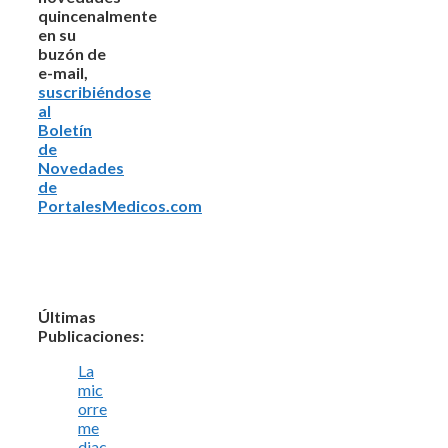
quincenalmente
en su
buzón de
e-mail,
suscribiéndose
al
Boletín
de
Novedades
de
PortalesMedicos.com
Últimas
Publicaciones:
La
mic
orre
me
diac