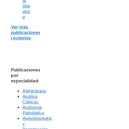
la
liter
atur
a
Ver más
publicaciones
recientes
Publicaciones
por
especialidad:
Alergología
Análisis
Clínicos
Anatomía
Patológica
Anestesiología
y
Reanimación