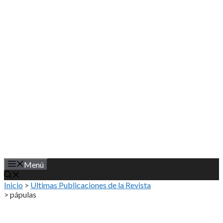
Saltar
al
contenido
Menú
Inicio
>
Ultimas Publicaciones de la Revista
>
pápulas