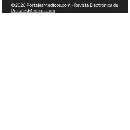
©2026
PortalesMedicos.com
-
Revista Electrónica de
PortalesMedicos.com