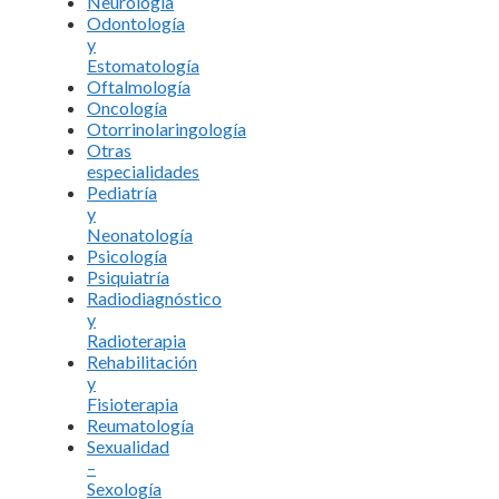
Neurología
Odontología
y
Estomatología
Oftalmología
Oncología
Otorrinolaringología
Otras
especialidades
Pediatría
y
Neonatología
Psicología
Psiquiatría
Radiodiagnóstico
y
Radioterapia
Rehabilitación
y
Fisioterapia
Reumatología
Sexualidad
–
Sexología