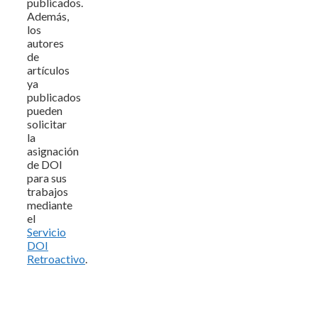
publicados.
Además,
los
autores
de
artículos
ya
publicados
pueden
solicitar
la
asignación
de DOI
para sus
trabajos
mediante
el
Servicio
DOI
Retroactivo
.