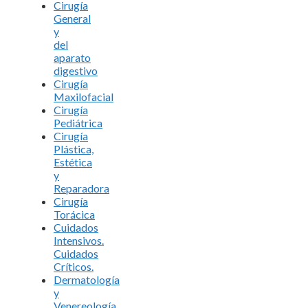
Cirugía
General
y
del
aparato
digestivo
Cirugía
Maxilofacial
Cirugía
Pediátrica
Cirugía
Plástica,
Estética
y
Reparadora
Cirugía
Torácica
Cuidados
Intensivos.
Cuidados
Críticos.
Dermatología
y
Venereología