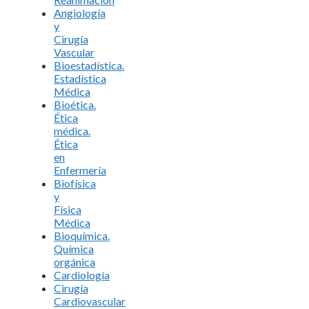
Angiología
y
Cirugía
Vascular
Bioestadística.
Estadística
Médica
Bioética.
Ética
médica.
Ética
en
Enfermería
Biofísica
y
Física
Médica
Bioquímica.
Química
orgánica
Cardiología
Cirugía
Cardiovascular