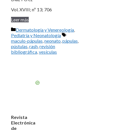
Vol. XVIII; nº 13; 706
Leer más
Categorías
Dermatología y Venereología
,
Etiquetas
Pediatría y Neonatología
maculo-pápulas
,
neonato
,
pápulas
,
pústulas
,
rash
,
revisión
bibliográfica
,
vesículas
Revista
Electrónica
de