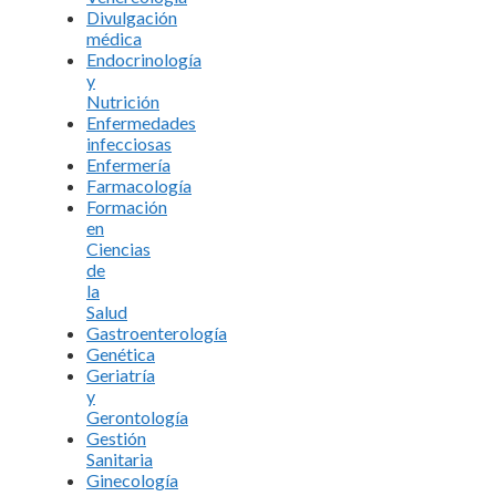
Divulgación
médica
Endocrinología
y
Nutrición
Enfermedades
infecciosas
Enfermería
Farmacología
Formación
en
Ciencias
de
la
Salud
Gastroenterología
Genética
Geriatría
y
Gerontología
Gestión
Sanitaria
Ginecología