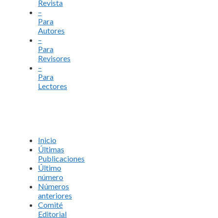
Revista
–
Para
Autores
–
Para
Revisores
–
Para
Lectores
Inicio
Últimas
Publicaciones
Último
número
Números
anteriores
Comité
Editorial