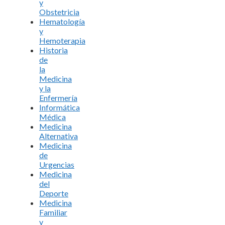
y
Obstetricia
Hematología
y
Hemoterapia
Historia
de
la
Medicina
y la
Enfermería
Informática
Médica
Medicina
Alternativa
Medicina
de
Urgencias
Medicina
del
Deporte
Medicina
Familiar
y