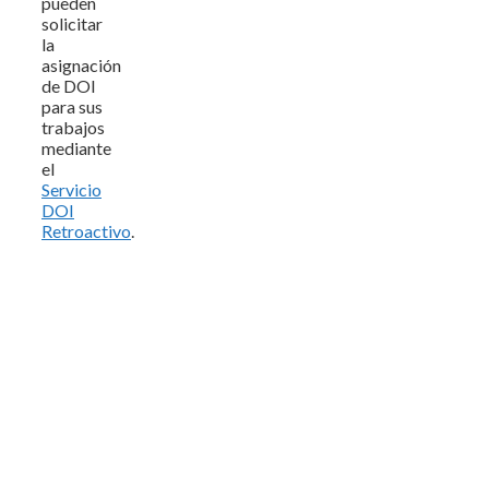
pueden
solicitar
la
asignación
de DOI
para sus
trabajos
mediante
el
Servicio
DOI
Retroactivo
.