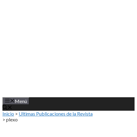
Saltar
al
contenido
Menú
Inicio
>
Ultimas Publicaciones de la Revista
>
plexo