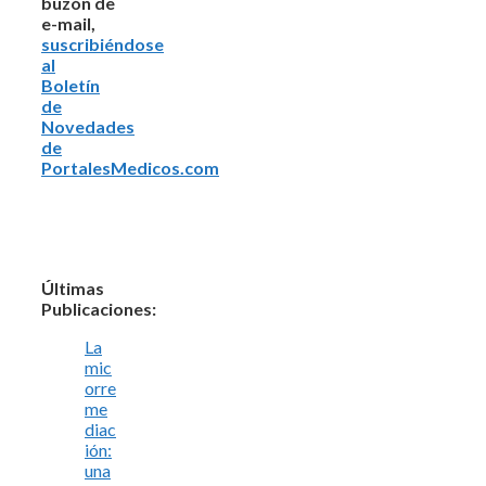
buzón de
e-mail,
suscribiéndose
al
Boletín
de
Novedades
de
PortalesMedicos.com
Últimas
Publicaciones:
La
mic
orre
me
diac
ión:
una