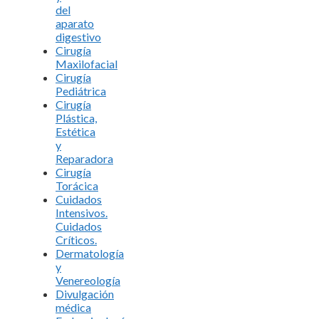
del
aparato
digestivo
Cirugía
Maxilofacial
Cirugía
Pediátrica
Cirugía
Plástica,
Estética
y
Reparadora
Cirugía
Torácica
Cuidados
Intensivos.
Cuidados
Críticos.
Dermatología
y
Venereología
Divulgación
médica