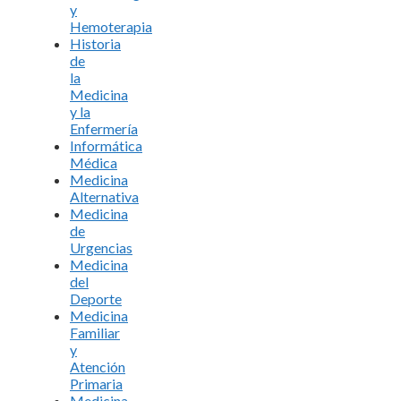
y
Hemoterapia
Historia
de
la
Medicina
y la
Enfermería
Informática
Médica
Medicina
Alternativa
Medicina
de
Urgencias
Medicina
del
Deporte
Medicina
Familiar
y
Atención
Primaria
Medicina