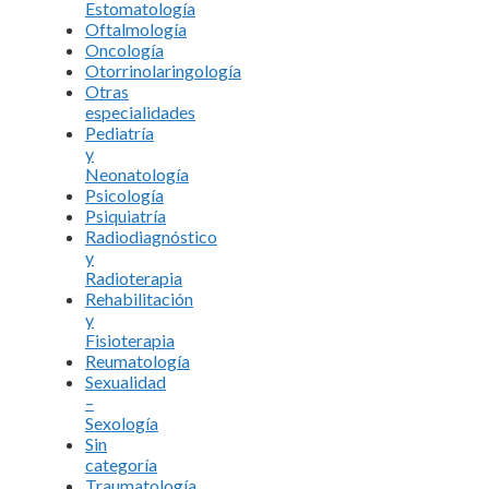
Estomatología
Oftalmología
Oncología
Otorrinolaringología
Otras
especialidades
Pediatría
y
Neonatología
Psicología
Psiquiatría
Radiodiagnóstico
y
Radioterapia
Rehabilitación
y
Fisioterapia
Reumatología
Sexualidad
–
Sexología
Sin
categoría
Traumatología