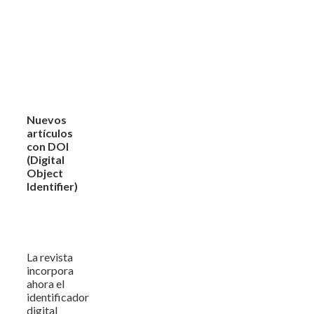
Nuevos
artículos
con DOI
(Digital
Object
Identifier)
La revista
incorpora
ahora el
identificador
digital