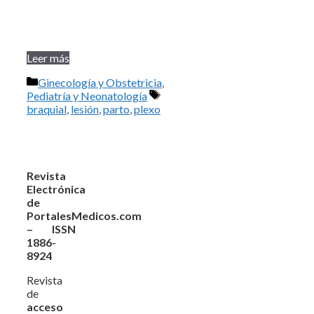
Leer más
Categorías
Ginecología y Obstetricia
,
Etiquetas
Pediatría y Neonatología
braquial
,
lesión
,
parto
,
plexo
Revista
Electrónica
de
PortalesMedicos.com
– ISSN
1886-
8924
Revista
de
acceso