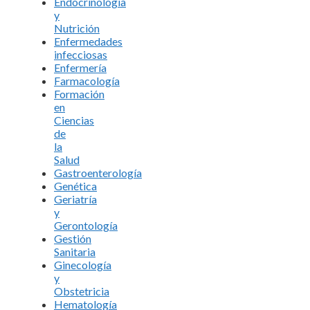
Endocrinología
y
Nutrición
Enfermedades
infecciosas
Enfermería
Farmacología
Formación
en
Ciencias
de
la
Salud
Gastroenterología
Genética
Geriatría
y
Gerontología
Gestión
Sanitaria
Ginecología
y
Obstetricia
Hematología