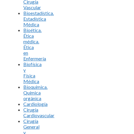
Cirugía
Vascular
Bioestadística.
Estadística
Médica
Bioética.
Ética
médica.
Ética
en
Enfermería
Biofísica
y
Física
Médica
Bioquímica.
Química
orgánica
Cardiología
Cirugía
Cardiovascular
Cirugía
General
y