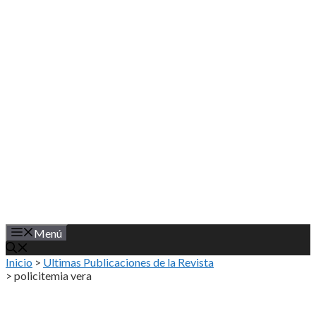
Saltar
al
contenido
Menú
Inicio
>
Ultimas Publicaciones de la Revista
>
policitemia vera