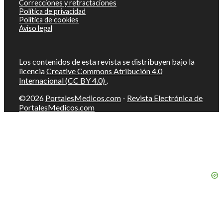
Correcciones y retractaciones
Política de privacidad
Política de cookies
Aviso legal
Los contenidos de esta revista se distribuyen bajo la
licencia
Creative Commons Atribución 4.0
Internacional (CC BY 4.0)
.
©2026
PortalesMedicos.com
-
Revista Electrónica de
PortalesMedicos.com