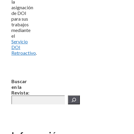
la
asignación
de DOI
para sus
trabajos
mediante
el
Servicio
DOI
Retroactivo
.
Buscar
en la
Revista: