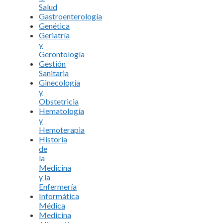
Salud
Gastroenterología
Genética
Geriatría
y
Gerontología
Gestión
Sanitaria
Ginecología
y
Obstetricia
Hematología
y
Hemoterapia
Historia
de
la
Medicina
y la
Enfermería
Informática
Médica
Medicina