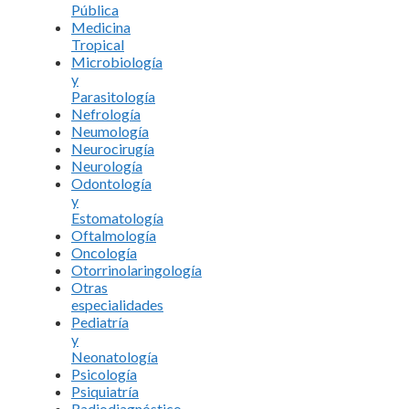
Pública
Medicina
Tropical
Microbiología
y
Parasitología
Nefrología
Neumología
Neurocirugía
Neurología
Odontología
y
Estomatología
Oftalmología
Oncología
Otorrinolaringología
Otras
especialidades
Pediatría
y
Neonatología
Psicología
Psiquiatría
Radiodiagnóstico