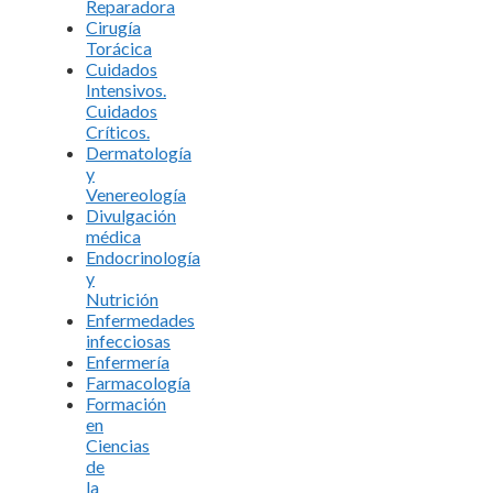
Reparadora
Cirugía
Torácica
Cuidados
Intensivos.
Cuidados
Críticos.
Dermatología
y
Venereología
Divulgación
médica
Endocrinología
y
Nutrición
Enfermedades
infecciosas
Enfermería
Farmacología
Formación
en
Ciencias
de
la