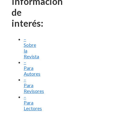
Información
de
interés:
–
Sobre
la
Revista
–
Para
Autores
–
Para
Revisores
–
Para
Lectores