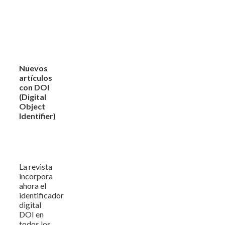
Nuevos
artículos
con DOI
(Digital
Object
Identifier)
La revista
incorpora
ahora el
identificador
digital
DOI en
todos los