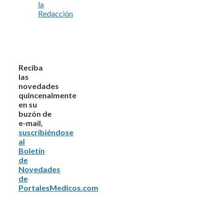
la
Redacción
Reciba
las
novedades
quincenalmente
en su
buzón de
e-mail,
suscribiéndose
al
Boletín
de
Novedades
de
PortalesMedicos.com