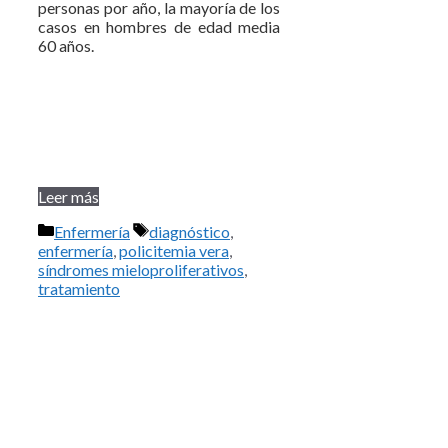
personas por año, la mayoría de los
casos en hombres de edad media
60 años.
Leer más
Categorías
Etiquetas
Enfermería
diagnóstico
,
enfermería
,
policitemia vera
,
síndromes mieloproliferativos
,
tratamiento