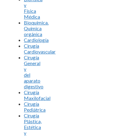
y
Física
Médica
Bioquímica.
Química
orgánica
Cardiología
Cirugía
Cardiovascular
Cirugía
General
y
del
aparato
digestivo
Cirugía
Maxilofacial
Cirugía
Pediátrica
Cirugía
Plástica,
Estética
y