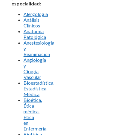
especialidad:
Alergología
Análisis
Clínicos
Anatomía
Patológica
Anestesiología
y
Reanimación
Angiología
y
Cirugía
Vascular
Bioestadística.
Estadística
Médica
Bioética.
Ética
médica.
Ética
en
Enfermería
Biofísica