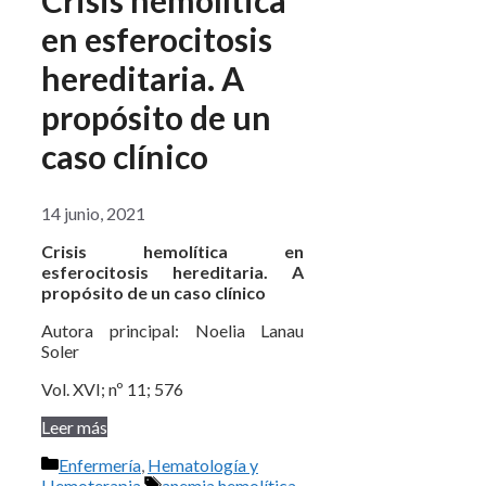
Crisis hemolítica
en esferocitosis
hereditaria. A
propósito de un
caso clínico
14 junio, 2021
Crisis hemolítica en
esferocitosis hereditaria. A
propósito de un caso clínico
Autora principal: Noelia Lanau
Soler
Vol. XVI; nº 11; 576
Leer más
Categorías
Enfermería
,
Hematología y
Etiquetas
Hemoterapia
anemia hemolítica
,