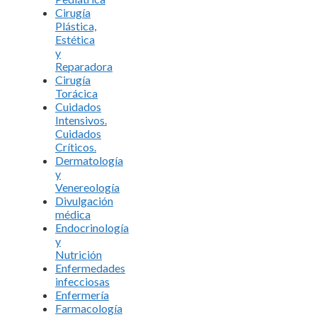
Cirugía
Plástica,
Estética
y
Reparadora
Cirugía
Torácica
Cuidados
Intensivos.
Cuidados
Críticos.
Dermatología
y
Venereología
Divulgación
médica
Endocrinología
y
Nutrición
Enfermedades
infecciosas
Enfermería
Farmacología