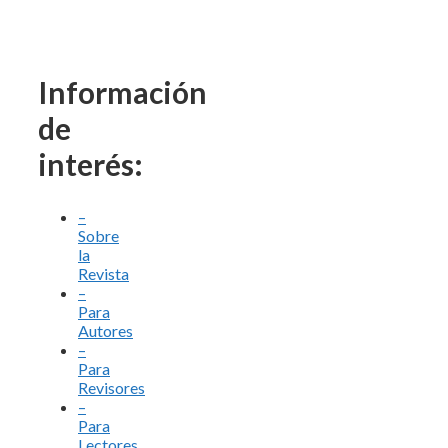
Información
de
interés:
–
Sobre
la
Revista
–
Para
Autores
–
Para
Revisores
–
Para
Lectores