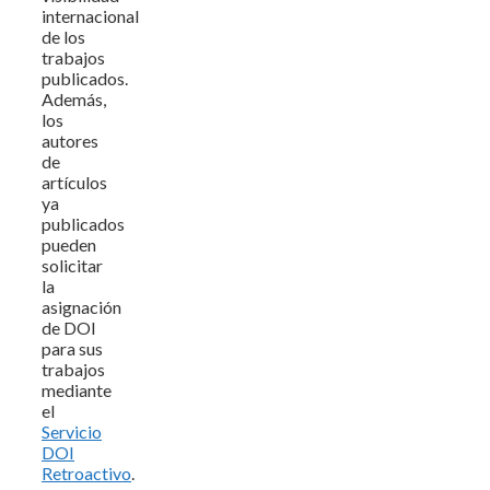
internacional
de los
trabajos
publicados.
Además,
los
autores
de
artículos
ya
publicados
pueden
solicitar
la
asignación
de DOI
para sus
trabajos
mediante
el
Servicio
DOI
Retroactivo
.