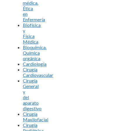
médica.
Ética
en
Enfermería
Biofísica
y
Física
Médica
Bioquímica.
Química
orgánica
Cardiología
Cirugía
Cardiovascular
Cirugía
General
y
del
aparato
digestivo
Cirugía
Maxilofacial
Cirugía
Pediátrica