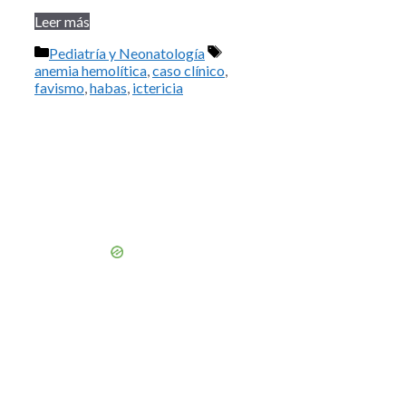
Leer más
Categorías
Etiquetas
Pediatría y Neonatología
anemia hemolítica
,
caso clínico
,
favismo
,
habas
,
ictericia