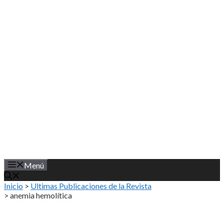
Saltar
al
contenido
Menú
Inicio
>
Ultimas Publicaciones de la Revista
>
anemia hemolítica