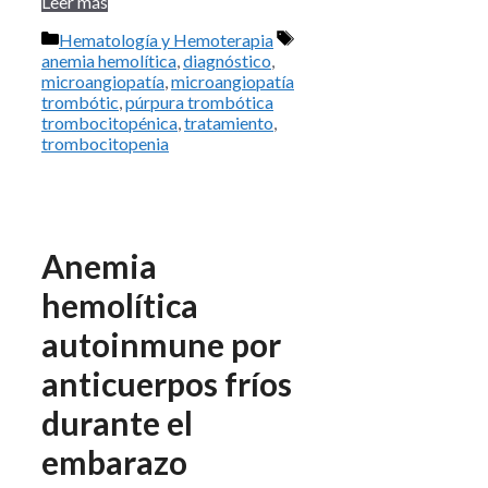
Leer más
Categorías
Etiquetas
Hematología y Hemoterapia
anemia hemolítica
,
diagnóstico
,
microangiopatía
,
microangiopatía
trombótic
,
púrpura trombótica
trombocitopénica
,
tratamiento
,
trombocitopenia
Anemia
hemolítica
autoinmune por
anticuerpos fríos
durante el
embarazo