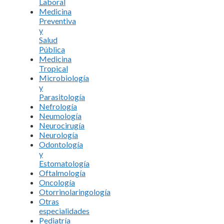
Laboral
Medicina
Preventiva
y
Salud
Pública
Medicina
Tropical
Microbiología
y
Parasitología
Nefrología
Neumología
Neurocirugía
Neurología
Odontología
y
Estomatología
Oftalmología
Oncología
Otorrinolaringología
Otras
especialidades
Pediatría