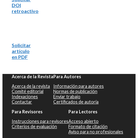
DOI
retroactivo
Solicitar
artículo
en PDF
Acerca de la Revista
Para Autores
Acerca de la revista
Información para autores
Comité editorial
Normas de publicación
Indexaciones
Enviar trabajo
Contactar
Certificados de autoría
Para Revisores
Para Lectores
Instrucciones para revisores
Acceso abierto
Criterios de evaluación
Formato de citación
Aviso para no profesionales