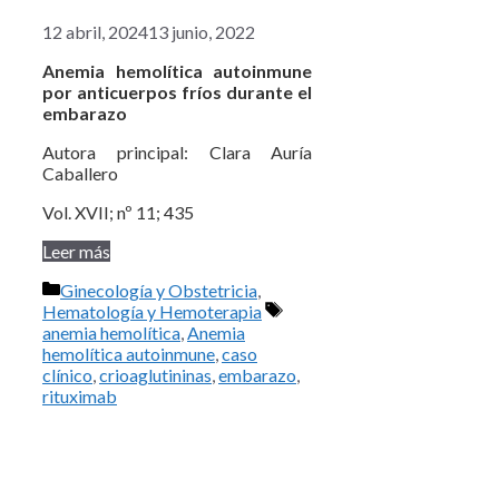
12 abril, 2024
13 junio, 2022
Anemia hemolítica autoinmune
por anticuerpos fríos durante el
embarazo
Autora principal: Clara Auría
Caballero
Vol. XVII; nº 11; 435
Leer más
Categorías
Ginecología y Obstetricia
,
Etiquetas
Hematología y Hemoterapia
anemia hemolítica
,
Anemia
hemolítica autoinmune
,
caso
clínico
,
crioaglutininas
,
embarazo
,
rituximab