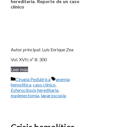
hereditaria. Reporte de un caso
clínico
Autor principal: Luis Enrique Zea
Vol. XVII; nº 8; 300
Leer más
Categorías
Etiquetas
Cirugía Pediátrica
anemia
hemolítica
,
caso clínico
,
Esferocitosis hereditaria
,
esplenectomía
,
laparoscopia