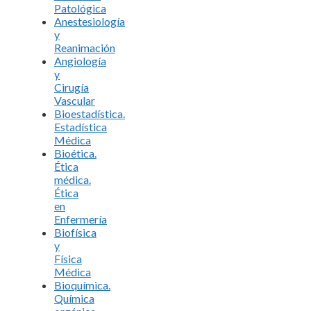
Patológica
Anestesiología
y
Reanimación
Angiología
y
Cirugía
Vascular
Bioestadística.
Estadística
Médica
Bioética.
Ética
médica.
Ética
en
Enfermería
Biofísica
y
Física
Médica
Bioquímica.
Química