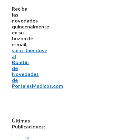
Reciba
las
novedades
quincenalmente
en su
buzón de
e-mail,
suscribiéndose
al
Boletín
de
Novedades
de
PortalesMedicos.com
Últimas
Publicaciones:
La