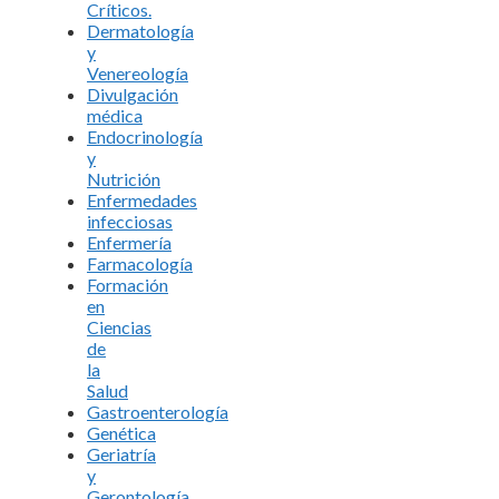
Críticos.
Dermatología
y
Venereología
Divulgación
médica
Endocrinología
y
Nutrición
Enfermedades
infecciosas
Enfermería
Farmacología
Formación
en
Ciencias
de
la
Salud
Gastroenterología
Genética
Geriatría
y
Gerontología