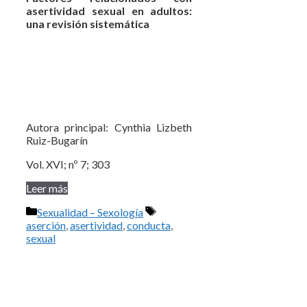
asertividad sexual en adultos:
una revisión sistemática
Autora principal: Cynthia Lizbeth
Ruiz-Bugarín
Vol. XVI; nº 7; 303
Leer más
Categorías
Etiquetas
Sexualidad – Sexología
aserción
,
asertividad
,
conducta
,
sexual