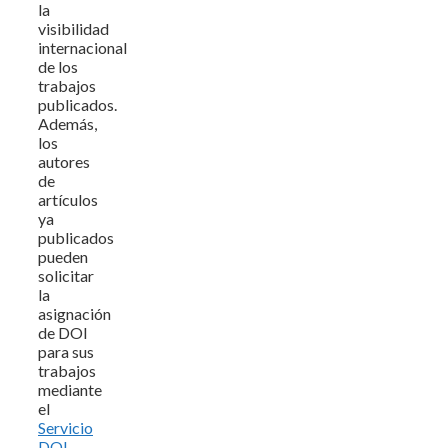
la
visibilidad
internacional
de los
trabajos
publicados.
Además,
los
autores
de
artículos
ya
publicados
pueden
solicitar
la
asignación
de DOI
para sus
trabajos
mediante
el
Servicio
DOI