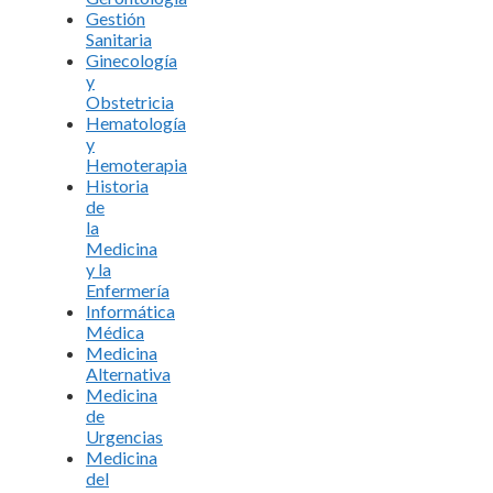
Gestión
Sanitaria
Ginecología
y
Obstetricia
Hematología
y
Hemoterapia
Historia
de
la
Medicina
y la
Enfermería
Informática
Médica
Medicina
Alternativa
Medicina
de
Urgencias
Medicina
del