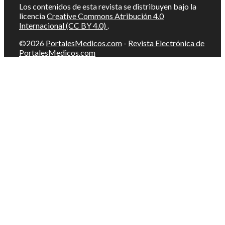
Los contenidos de esta revista se distribuyen bajo la
licencia
Creative Commons Atribución 4.0
Internacional (CC BY 4.0)
.
©2026
PortalesMedicos.com
-
Revista Electrónica de
PortalesMedicos.com