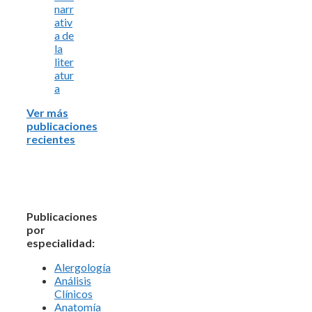
narr
ativ
a de
la
liter
atur
a
Ver más
publicaciones
recientes
Publicaciones
por
especialidad:
Alergología
Análisis
Clínicos
Anatomía