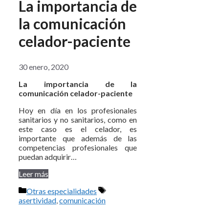
La importancia de
la comunicación
celador-paciente
30 enero, 2020
La importancia de la
comunicación celador-paciente
Hoy en día en los profesionales
sanitarios y no sanitarios, como en
este caso es el celador, es
importante que además de las
competencias profesionales que
puedan adquirir…
Leer más
Categorías
Etiquetas
Otras especialidades
asertividad
,
comunicación