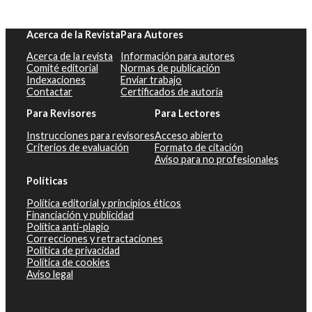
Acerca de la Revista
Para Autores
Acerca de la revista
Información para autores
Comité editorial
Normas de publicación
Indexaciones
Enviar trabajo
Contactar
Certificados de autoría
Para Revisores
Para Lectores
Instrucciones para revisores
Acceso abierto
Criterios de evaluación
Formato de citación
Aviso para no profesionales
Políticas
Política editorial y principios éticos
Financiación y publicidad
Política anti-plagio
Correcciones y retractaciones
Política de privacidad
Política de cookies
Aviso legal