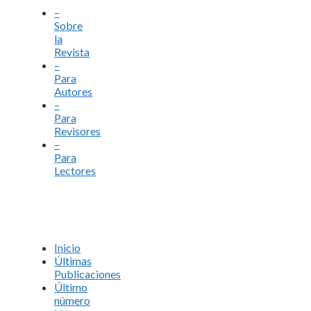
–
Sobre
la
Revista
–
Para
Autores
–
Para
Revisores
–
Para
Lectores
Inicio
Últimas
Publicaciones
Último
número