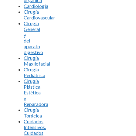
orgánica
Cardiología
Cirugía
Cardiovascular
Cirugía
General
y
del
aparato
digestivo
Cirugía
Maxilofacial
Cirugía
Pediátrica
Cirugía
Plástica,
Estética
y
Reparadora
Cirugía
Torácica
Cuidados
Intensivos.
Cuidados