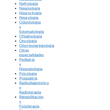
Nefrología
Neumología
Neurocirugía
Neurología
Odontología
y
Estomatología
Oftalmología
Oncología
Otorrinolaringología
Otras
especialidades
Pediatría
y
Neonatología
Psicología
Psiquiatría
Radiodiagnóstico
y
Radioterapia
Rehabilitación
y
Fisioterapia