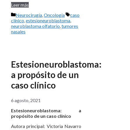
Leer más
Categorías
Etiquetas
Neurocirugía
,
Oncología
caso
clínico
,
estesioneuroblastoma
,
neuroblastoma olfatorio
,
tumores
nasales
Estesioneuroblastoma:
a propósito de un
caso clínico
6 agosto, 2021
Estesioneuroblastoma: a
propósito de un caso clínico
Autora principal: Victoria Navarro