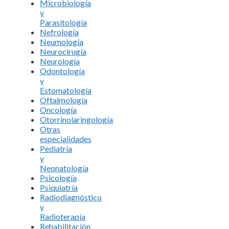
Microbiología
y
Parasitología
Nefrología
Neumología
Neurocirugía
Neurología
Odontología
y
Estomatología
Oftalmología
Oncología
Otorrinolaringología
Otras
especialidades
Pediatría
y
Neonatología
Psicología
Psiquiatría
Radiodiagnóstico
y
Radioterapia
Rehabilitación