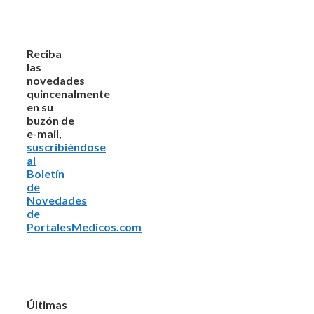
Reciba
las
novedades
quincenalmente
en su
buzón de
e-mail,
suscribiéndose
al
Boletín
de
Novedades
de
PortalesMedicos.com
Últimas