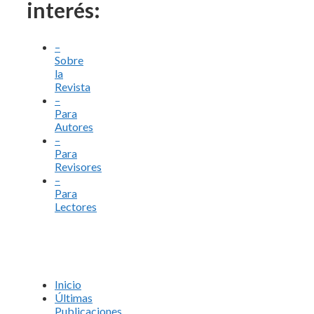
interés:
–
Sobre
la
Revista
–
Para
Autores
–
Para
Revisores
–
Para
Lectores
Inicio
Últimas
Publicaciones