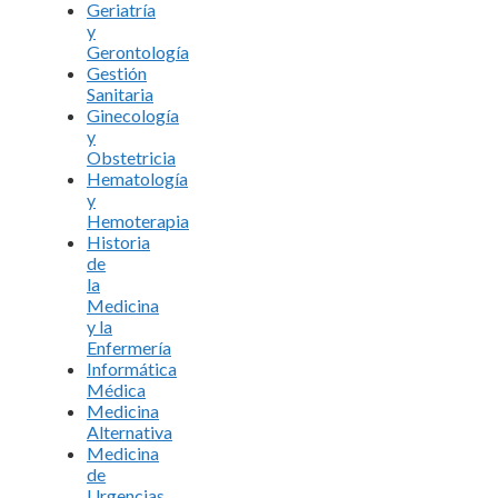
Geriatría
y
Gerontología
Gestión
Sanitaria
Ginecología
y
Obstetricia
Hematología
y
Hemoterapia
Historia
de
la
Medicina
y la
Enfermería
Informática
Médica
Medicina
Alternativa
Medicina
de
Urgencias