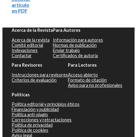
artículo
en PDF
Acerca de la Revista
Para Autores
Acerca de la revista
Información para autores
Comité editorial
Normas de publicación
Indexaciones
Enviar trabajo
Contactar
Certificados de autoría
Para Revisores
Para Lectores
Instrucciones para revisores
Acceso abierto
Criterios de evaluación
Formato de citación
Aviso para no profesionales
Políticas
Política editorial y principios éticos
Financiación y publicidad
Política anti-plagio
Correcciones y retractaciones
Política de privacidad
Política de cookies
Aviso legal