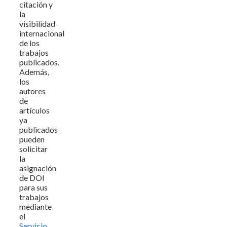
citación y
la
visibilidad
internacional
de los
trabajos
publicados.
Además,
los
autores
de
artículos
ya
publicados
pueden
solicitar
la
asignación
de DOI
para sus
trabajos
mediante
el
Servicio