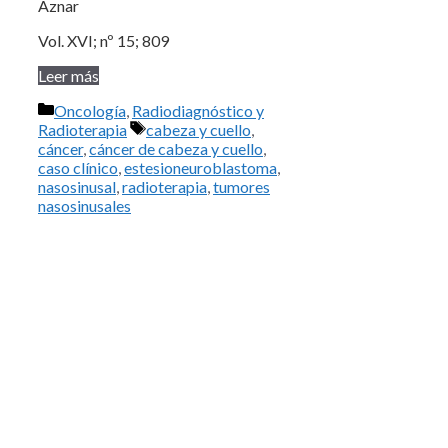
Aznar
Vol. XVI; nº 15; 809
Leer más
Categorías
Oncología
,
Radiodiagnóstico y
Etiquetas
Radioterapia
cabeza y cuello
,
cáncer
,
cáncer de cabeza y cuello
,
caso clínico
,
estesioneuroblastoma
,
nasosinusal
,
radioterapia
,
tumores
nasosinusales