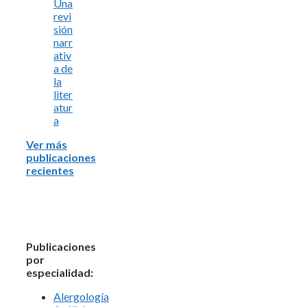
Una
revi
sión
narr
ativ
a de
la
liter
atur
a
Ver más
publicaciones
recientes
Publicaciones
por
especialidad:
Alergología