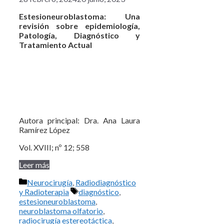
Estesioneuroblastoma:
Una
revisión sobre epidemiología,
Patología, Diagnóstico y
Tratamiento Actual
Autora principal: Dra. Ana Laura
Ramírez López
Vol. XVIII; nº 12; 558
Leer más
Categorías
Neurocirugía
,
Radiodiagnóstico
Etiquetas
y Radioterapia
diagnóstico
,
estesioneuroblastoma
,
neuroblastoma olfatorio
,
radiocirugía estereotáctica
,