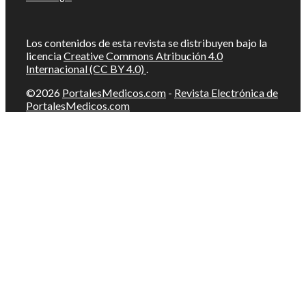
Los contenidos de esta revista se distribuyen bajo la
licencia
Creative Commons Atribución 4.0
Internacional (CC BY 4.0)
.
©2026
PortalesMedicos.com
-
Revista Electrónica de
PortalesMedicos.com