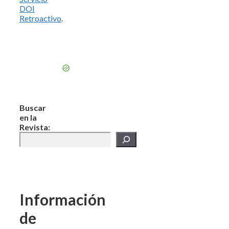
DOI
Retroactivo
.
Buscar
en la
Revista:
Información
de