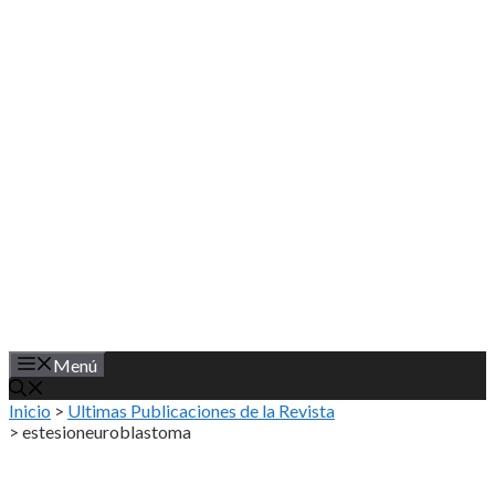
Saltar
al
contenido
Menú
Inicio
>
Ultimas Publicaciones de la Revista
>
estesioneuroblastoma