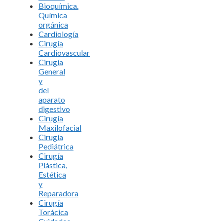
Bioquímica.
Química
orgánica
Cardiología
Cirugía
Cardiovascular
Cirugía
General
y
del
aparato
digestivo
Cirugía
Maxilofacial
Cirugía
Pediátrica
Cirugía
Plástica,
Estética
y
Reparadora
Cirugía
Torácica