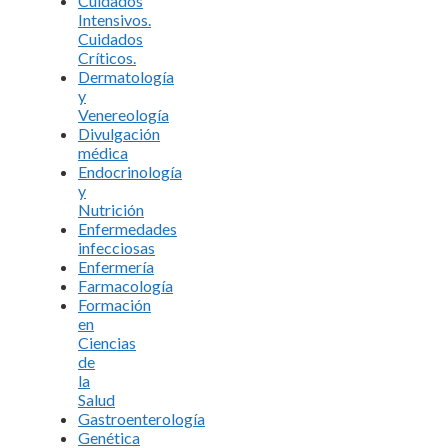
Cuidados
Intensivos.
Cuidados
Críticos.
Dermatología
y
Venereología
Divulgación
médica
Endocrinología
y
Nutrición
Enfermedades
infecciosas
Enfermería
Farmacología
Formación
en
Ciencias
de
la
Salud
Gastroenterología
Genética