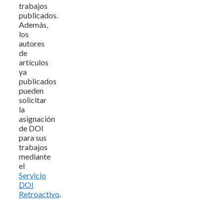
trabajos
publicados.
Además,
los
autores
de
artículos
ya
publicados
pueden
solicitar
la
asignación
de DOI
para sus
trabajos
mediante
el
Servicio
DOI
Retroactivo
.