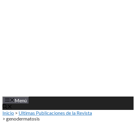
Saltar
al
contenido
Menú
Inicio
>
Ultimas Publicaciones de la Revista
>
genodermatosis