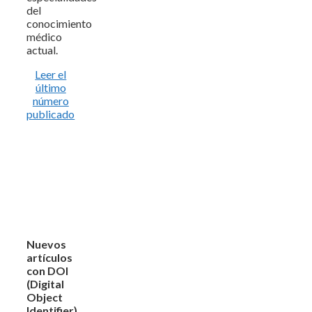
del
conocimiento
médico
actual.
Leer el
último
número
publicado
Nuevos
artículos
con DOI
(Digital
Object
Identifier)