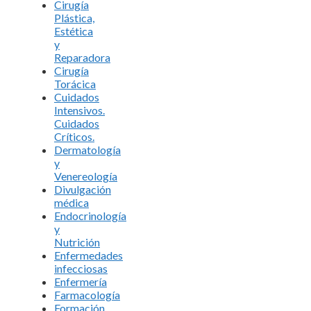
Cirugía
Plástica,
Estética
y
Reparadora
Cirugía
Torácica
Cuidados
Intensivos.
Cuidados
Críticos.
Dermatología
y
Venereología
Divulgación
médica
Endocrinología
y
Nutrición
Enfermedades
infecciosas
Enfermería
Farmacología
Formación