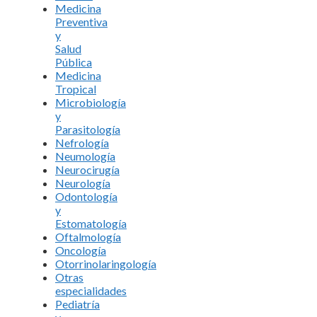
Medicina
Preventiva
y
Salud
Pública
Medicina
Tropical
Microbiología
y
Parasitología
Nefrología
Neumología
Neurocirugía
Neurología
Odontología
y
Estomatología
Oftalmología
Oncología
Otorrinolaringología
Otras
especialidades
Pediatría