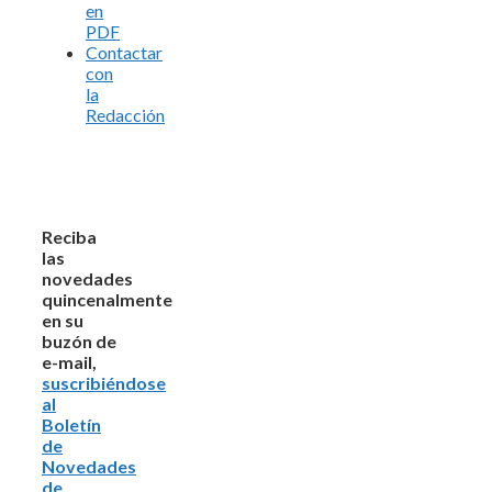
en
PDF
Contactar
con
la
Redacción
Reciba
las
novedades
quincenalmente
en su
buzón de
e-mail,
suscribiéndose
al
Boletín
de
Novedades
de