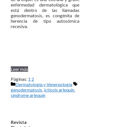
enfermedad dermatológica que
está dentro de las llamadas
genodermatosis, es congénita de
herencia de tipo autosómica
recesiva.
Leer más
Páginas:
1
2
Categorías
Etiquetas
Dermatología y Venereología
genodermatosis
,
ictiosis arlequín
,
síndrome arlequín
Revista