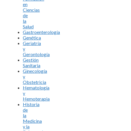
en
Ciencias
de
la
Salud
Gastroenterología
Genética
Geriatría
y
Gerontología
Gestión
Sanitaria
Ginecología
y
Obstetricia
Hematología
y
Hemoterapia
Historia
de
la
Medicina
y la