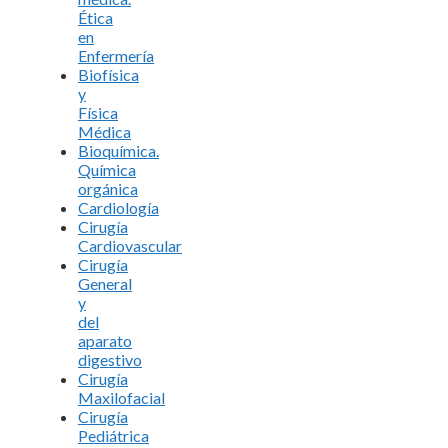
Ética
en
Enfermería
Biofísica
y
Física
Médica
Bioquímica.
Química
orgánica
Cardiología
Cirugía
Cardiovascular
Cirugía
General
y
del
aparato
digestivo
Cirugía
Maxilofacial
Cirugía
Pediátrica