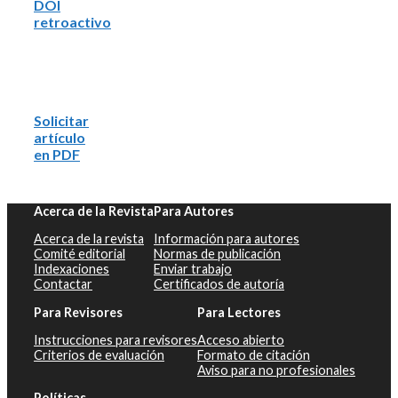
DOI
retroactivo
Solicitar
artículo
en PDF
Acerca de la Revista
Para Autores
Acerca de la revista
Información para autores
Comité editorial
Normas de publicación
Indexaciones
Enviar trabajo
Contactar
Certificados de autoría
Para Revisores
Para Lectores
Instrucciones para revisores
Acceso abierto
Criterios de evaluación
Formato de citación
Aviso para no profesionales
Políticas