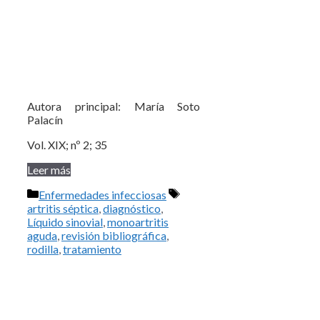
Autora principal: María Soto
Palacín
Vol. XIX; nº 2; 35
Leer más
Categorías
Etiquetas
Enfermedades infecciosas
artritis séptica
,
diagnóstico
,
Líquido sinovial
,
monoartritis
aguda
,
revisión bibliográfica
,
rodilla
,
tratamiento