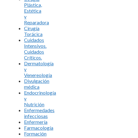
Plástica,
Estética
y
Reparadora
Cirugía
Torácica
Cuidados
Intensivos.
Cuidados
Críticos.
Dermatología
y
Venereología
Divulgación
médica
Endocrinología
y
Nutrición
Enfermedades
infecciosas
Enfermería
Farmacología
Formación