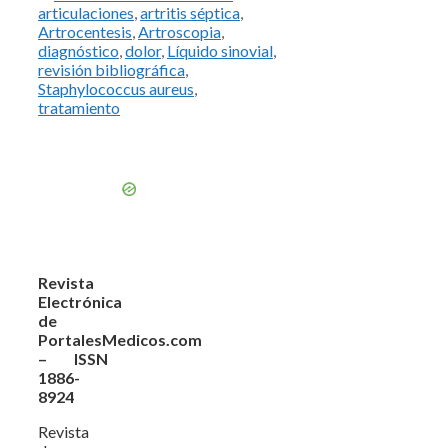
articulaciones
,
artritis séptica
,
Artrocentesis
,
Artroscopia
,
diagnóstico
,
dolor
,
Líquido sinovial
,
revisión bibliográfica
,
Staphylococcus aureus
,
tratamiento
Revista
Electrónica
de
PortalesMedicos.com
– ISSN
1886-
8924
Revista