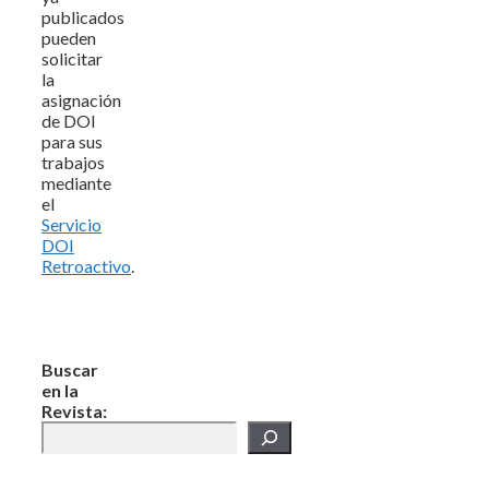
publicados
pueden
solicitar
la
asignación
de DOI
para sus
trabajos
mediante
el
Servicio
DOI
Retroactivo
.
Buscar
en la
Revista: