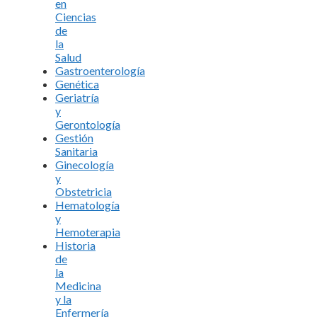
en
Ciencias
de
la
Salud
Gastroenterología
Genética
Geriatría
y
Gerontología
Gestión
Sanitaria
Ginecología
y
Obstetricia
Hematología
y
Hemoterapia
Historia
de
la
Medicina
y la
Enfermería