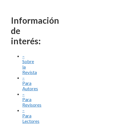
Información
de
interés:
–
Sobre
la
Revista
–
Para
Autores
–
Para
Revisores
–
Para
Lectores