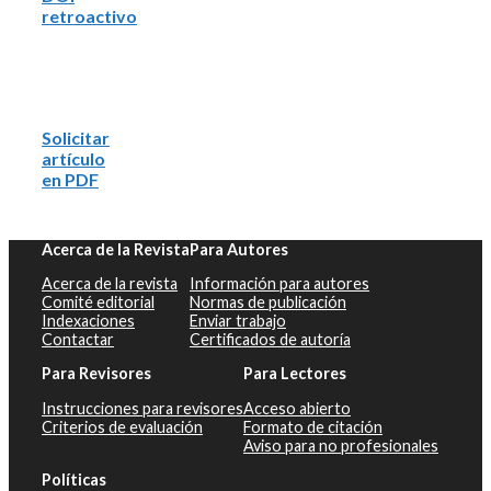
retroactivo
Solicitar
artículo
en PDF
Acerca de la Revista
Para Autores
Acerca de la revista
Información para autores
Comité editorial
Normas de publicación
Indexaciones
Enviar trabajo
Contactar
Certificados de autoría
Para Revisores
Para Lectores
Instrucciones para revisores
Acceso abierto
Criterios de evaluación
Formato de citación
Aviso para no profesionales
Políticas