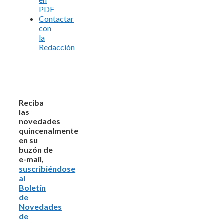
PDF
Contactar
con
la
Redacción
Reciba
las
novedades
quincenalmente
en su
buzón de
e-mail,
suscribiéndose
al
Boletín
de
Novedades
de