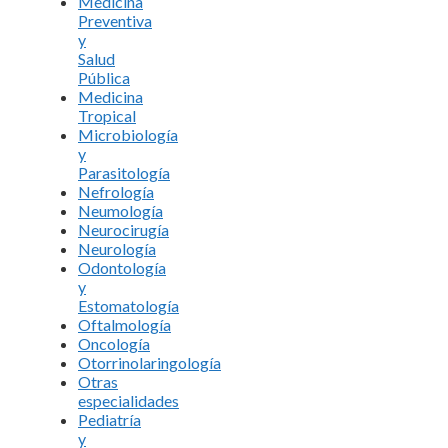
Medicina
Preventiva
y
Salud
Pública
Medicina
Tropical
Microbiología
y
Parasitología
Nefrología
Neumología
Neurocirugía
Neurología
Odontología
y
Estomatología
Oftalmología
Oncología
Otorrinolaringología
Otras
especialidades
Pediatría
y