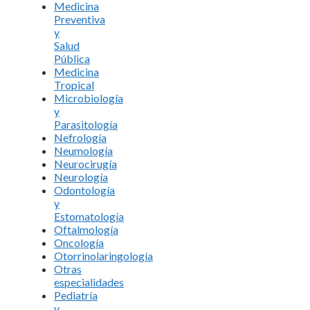
Medicina
Preventiva
y
Salud
Pública
Medicina
Tropical
Microbiología
y
Parasitología
Nefrología
Neumología
Neurocirugía
Neurología
Odontología
y
Estomatología
Oftalmología
Oncología
Otorrinolaringología
Otras
especialidades
Pediatría
y