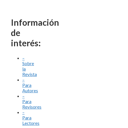
Información
de
interés:
–
Sobre
la
Revista
–
Para
Autores
–
Para
Revisores
–
Para
Lectores