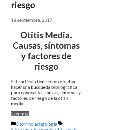
riesgo
18 septiembre, 2017
Otitis Media.
Causas, síntomas
y factores de
riesgo
Este artículo tiene como objetivo
hacer una búsqueda bibliográfica
para conocer las causas, síntomas y
factores de riesgo de la otitis
media.
Leer más
Categorías
Etiquetas
Otorrinolaringología
infección
,
oído medio
,
otitis media