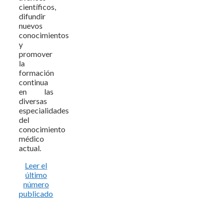
científicos,
difundir
nuevos
conocimientos
y
promover
la
formación
continua
en las
diversas
especialidades
del
conocimiento
médico
actual.
Leer el
último
número
publicado