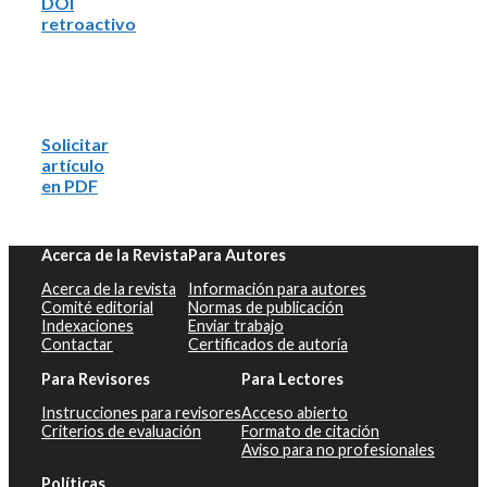
DOI
retroactivo
Solicitar
artículo
en PDF
Acerca de la Revista
Para Autores
Acerca de la revista
Información para autores
Comité editorial
Normas de publicación
Indexaciones
Enviar trabajo
Contactar
Certificados de autoría
Para Revisores
Para Lectores
Instrucciones para revisores
Acceso abierto
Criterios de evaluación
Formato de citación
Aviso para no profesionales
Políticas