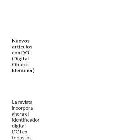
Nuevos
artículos
con DOI
(Digital
Object
Identifier)
La revista
incorpora
ahora el
identificador
digital
DOI en
todos los