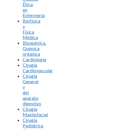
Ética
en
Enfermería
Biofísica
y
Física
Médica
Bioquímica.
Química
orgánica
Cardiología
Cirugía
Cardiovascular
Cirugía
General
y
del
aparato
digestivo
Cirugía
Maxilofacial
Cirugía
Pediátrica