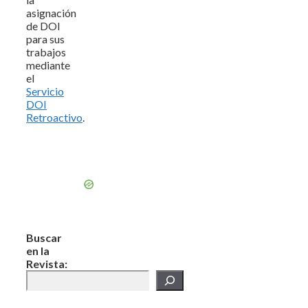
asignación
de DOI
para sus
trabajos
mediante
el
Servicio
DOI
Retroactivo
.
Buscar
en la
Revista: