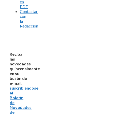
en
PDF
Contactar
con
la
Redacción
Reciba
las
novedades
quincenalmente
en su
buzón de
e-mail,
suscribiéndose
al
Boletín
de
Novedades
de