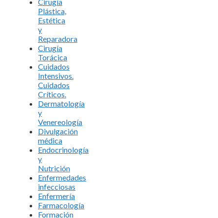
Cirugía
Plástica,
Estética
y
Reparadora
Cirugía
Torácica
Cuidados
Intensivos.
Cuidados
Críticos.
Dermatología
y
Venereología
Divulgación
médica
Endocrinología
y
Nutrición
Enfermedades
infecciosas
Enfermería
Farmacología
Formación