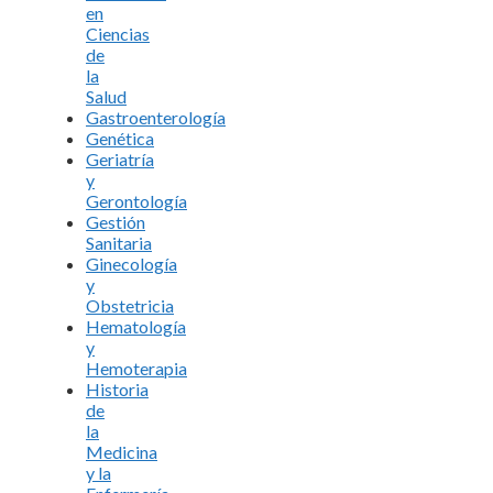
en
Ciencias
de
la
Salud
Gastroenterología
Genética
Geriatría
y
Gerontología
Gestión
Sanitaria
Ginecología
y
Obstetricia
Hematología
y
Hemoterapia
Historia
de
la
Medicina
y la