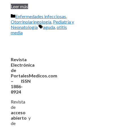
Leer más
Categorías
Enfermedades infecciosas
,
Otorrinolaringología
,
Pediatría y
Etiquetas
Neonatología
aguda
,
otitis
media
Revista
Electrónica
de
PortalesMedicos.com
– ISSN
1886-
8924
Revista
de
acceso
abierto
y
de