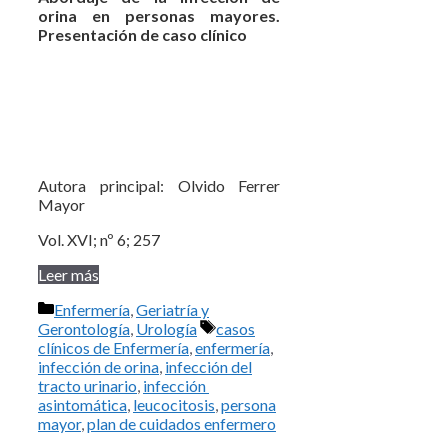
orina en personas mayores.
Presentación de caso clínico
Autora principal: Olvido Ferrer
Mayor
Vol. XVI; nº 6; 257
Leer más
Categorías
Enfermería
,
Geriatría y
Etiquetas
Gerontología
,
Urología
casos
clínicos de Enfermería
,
enfermería
,
infección de orina
,
infección del
tracto urinario
,
infección
asintomática
,
leucocitosis
,
persona
mayor
,
plan de cuidados enfermero