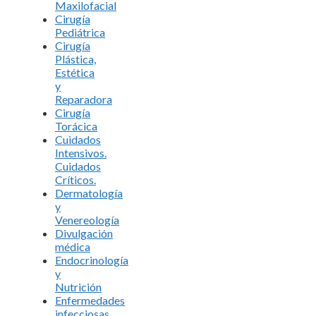
Maxilofacial
Cirugía
Pediátrica
Cirugía
Plástica,
Estética
y
Reparadora
Cirugía
Torácica
Cuidados
Intensivos.
Cuidados
Críticos.
Dermatología
y
Venereología
Divulgación
médica
Endocrinología
y
Nutrición
Enfermedades
infecciosas