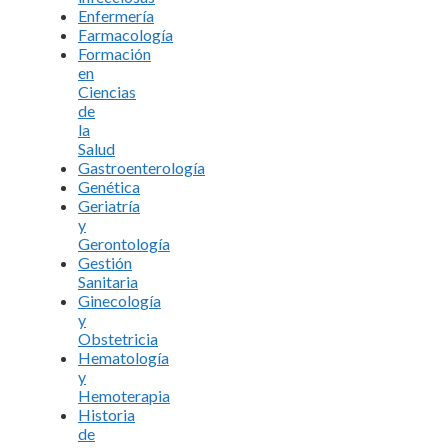
Enfermería
Farmacología
Formación
en
Ciencias
de
la
Salud
Gastroenterología
Genética
Geriatría
y
Gerontología
Gestión
Sanitaria
Ginecología
y
Obstetricia
Hematología
y
Hemoterapia
Historia
de