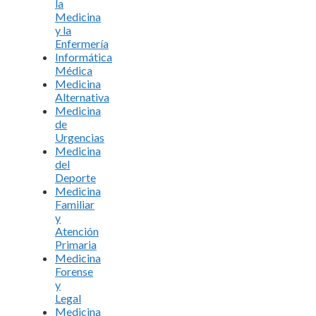
la
Medicina
y la
Enfermería
Informática
Médica
Medicina
Alternativa
Medicina
de
Urgencias
Medicina
del
Deporte
Medicina
Familiar
y
Atención
Primaria
Medicina
Forense
y
Legal
Medicina