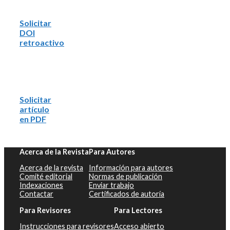
Solicitar
DOI
retroactivo
Solicitar
artículo
en PDF
Acerca de la Revista
Para Autores
Acerca de la revista
Información para autores
Comité editorial
Normas de publicación
Indexaciones
Enviar trabajo
Contactar
Certificados de autoría
Para Revisores
Para Lectores
Instrucciones para revisores
Acceso abierto