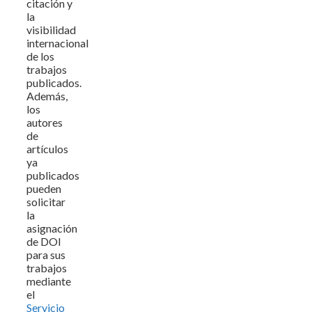
citación y
la
visibilidad
internacional
de los
trabajos
publicados.
Además,
los
autores
de
artículos
ya
publicados
pueden
solicitar
la
asignación
de DOI
para sus
trabajos
mediante
el
Servicio