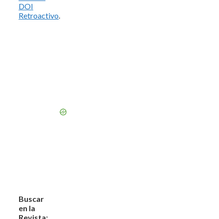
DOI
Retroactivo
.
Buscar
en la
Revista: