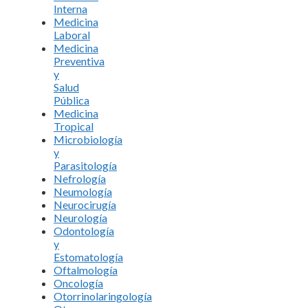
Interna
Medicina
Laboral
Medicina
Preventiva
y
Salud
Pública
Medicina
Tropical
Microbiología
y
Parasitología
Nefrología
Neumología
Neurocirugía
Neurología
Odontología
y
Estomatología
Oftalmología
Oncología
Otorrinolaringología