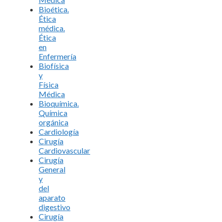
Bioética.
Ética
médica.
Ética
en
Enfermería
Biofísica
y
Física
Médica
Bioquímica.
Química
orgánica
Cardiología
Cirugía
Cardiovascular
Cirugía
General
y
del
aparato
digestivo
Cirugía