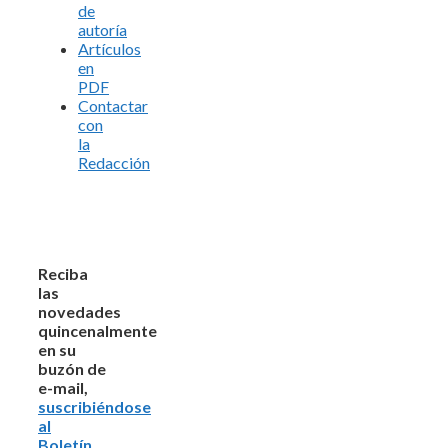
de
autoría
Artículos
en
PDF
Contactar
con
la
Redacción
Reciba
las
novedades
quincenalmente
en su
buzón de
e-mail,
suscribiéndose
al
Boletín