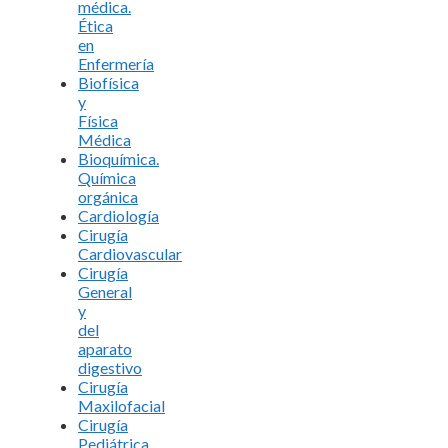
médica.
Ética
en
Enfermería
Biofísica
y
Física
Médica
Bioquímica.
Química
orgánica
Cardiología
Cirugía
Cardiovascular
Cirugía
General
y
del
aparato
digestivo
Cirugía
Maxilofacial
Cirugía
Pediátrica