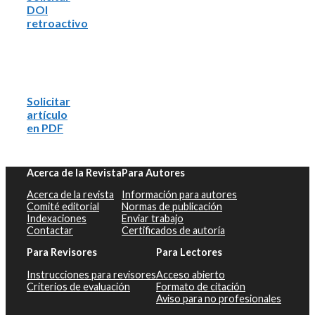
DOI
retroactivo
Solicitar
artículo
en PDF
Acerca de la Revista
Para Autores
Acerca de la revista
Información para autores
Comité editorial
Normas de publicación
Indexaciones
Enviar trabajo
Contactar
Certificados de autoría
Para Revisores
Para Lectores
Instrucciones para revisores
Acceso abierto
Criterios de evaluación
Formato de citación
Aviso para no profesionales