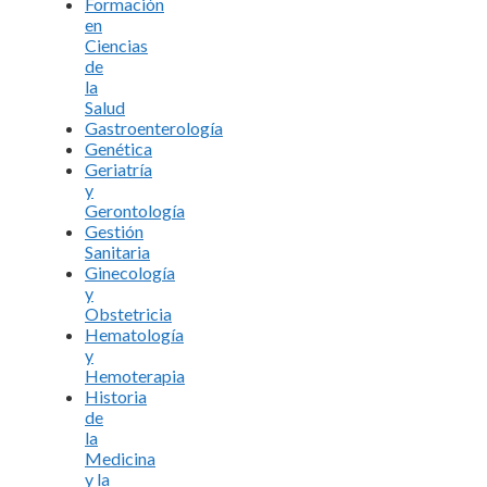
Formación
en
Ciencias
de
la
Salud
Gastroenterología
Genética
Geriatría
y
Gerontología
Gestión
Sanitaria
Ginecología
y
Obstetricia
Hematología
y
Hemoterapia
Historia
de
la
Medicina
y la