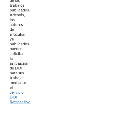
de los
trabajos
publicados.
Además,
los
autores
de
artículos
ya
publicados
pueden
solicitar
la
asignación
de DOI
para sus
trabajos
mediante
el
Servicio
DOI
Retroactivo
.