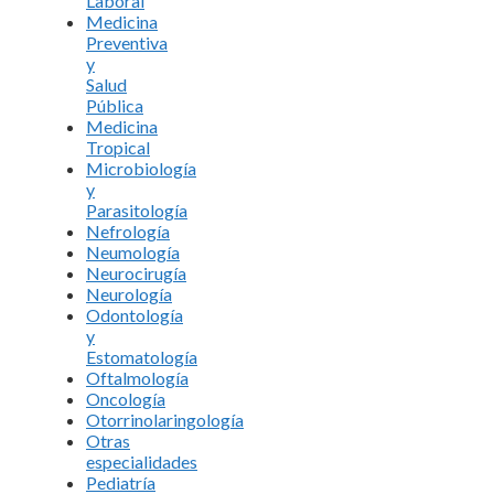
Laboral
Medicina
Preventiva
y
Salud
Pública
Medicina
Tropical
Microbiología
y
Parasitología
Nefrología
Neumología
Neurocirugía
Neurología
Odontología
y
Estomatología
Oftalmología
Oncología
Otorrinolaringología
Otras
especialidades
Pediatría