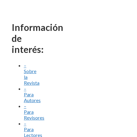
Información
de
interés:
–
Sobre
la
Revista
–
Para
Autores
–
Para
Revisores
–
Para
Lectores