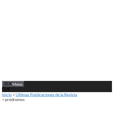
Saltar
al
contenido
Menú
Inicio
>
Ultimas Publicaciones de la Revista
>
pródromos