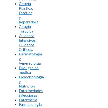
Cirugía
Plástica,
Estética
y
Reparadora
Cirugía
Torácica
Cuidados
Intensivos.
Cuidados
Críticos.
Dermatología
y
Venereología
Divulgación
médica
Endocrinología
y
Nutrición
Enfermedades
infecciosas
Enfermería
Farmacología