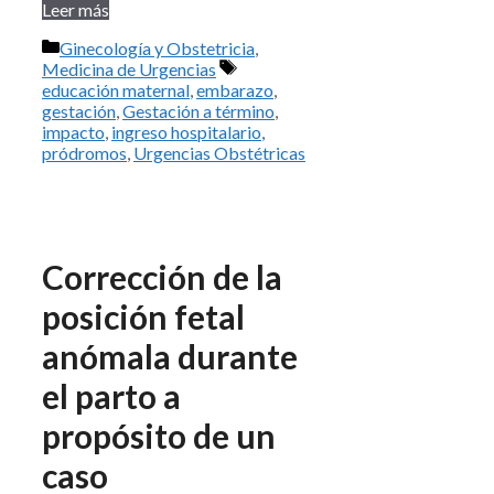
Leer más
Categorías
Ginecología y Obstetricia
,
Etiquetas
Medicina de Urgencias
educación maternal
,
embarazo
,
gestación
,
Gestación a término
,
impacto
,
ingreso hospitalario
,
pródromos
,
Urgencias Obstétricas
Corrección de la
posición fetal
anómala durante
el parto a
propósito de un
caso