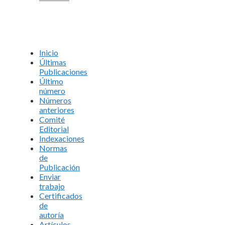
Inicio
Últimas
Publicaciones
Último
número
Números
anteriores
Comité
Editorial
Indexaciones
Normas
de
Publicación
Enviar
trabajo
Certificados
de
autoría
Artículos