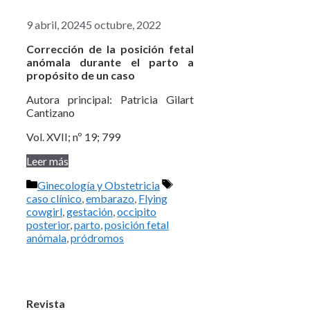
9 abril, 2024
5 octubre, 2022
Corrección de la posición fetal
anómala durante el parto a
propósito de un caso
Autora principal: Patricia Gilart
Cantizano
Vol. XVII; nº 19; 799
Leer más
Categorías
Etiquetas
Ginecología y Obstetricia
caso clínico
,
embarazo
,
Flying
cowgirl
,
gestación
,
occipito
posterior
,
parto
,
posición fetal
anómala
,
pródromos
Revista