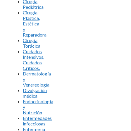
Cirugía
Pediátrica
Cirugía
Plástica,
Estética
y
Reparadora
Cirugía
Torácica
Cuidados
Intensivos.
Cuidados
Críticos.
Dermatología
y
Venereología
Divulgación
médica
Endocrinología
y
Nutrición
Enfermedades
infecciosas
Enfermería