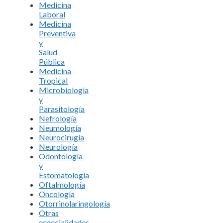
Medicina
Laboral
Medicina
Preventiva
y
Salud
Pública
Medicina
Tropical
Microbiología
y
Parasitología
Nefrología
Neumología
Neurocirugía
Neurología
Odontología
y
Estomatología
Oftalmología
Oncología
Otorrinolaringología
Otras
especialidades