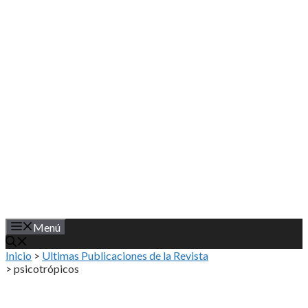
Saltar
al
contenido
Menú
Inicio
>
Ultimas Publicaciones de la Revista
>
psicotrópicos