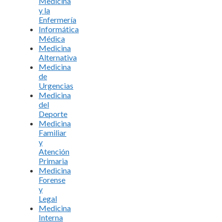
Medicina
y la
Enfermería
Informática
Médica
Medicina
Alternativa
Medicina
de
Urgencias
Medicina
del
Deporte
Medicina
Familiar
y
Atención
Primaria
Medicina
Forense
y
Legal
Medicina
Interna