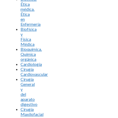
Ética
médica.
Ética
en
Enfermería
Biofísica
y
Física
Médica
Bioquímica.
Química
orgánica
Cardiología
Cirugía
Cardiovascular
Cirugía
General
y
del
aparato
digestivo
Cirugía
Maxilofacial