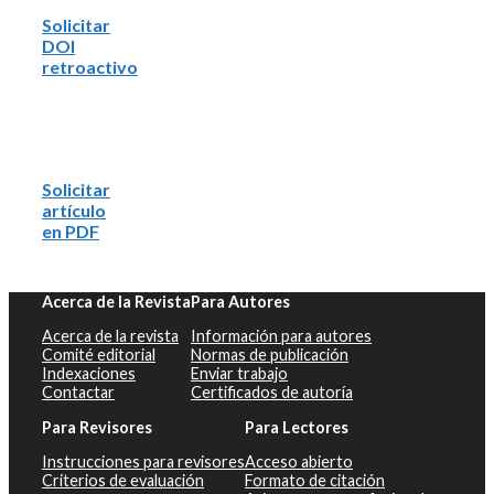
Solicitar
DOI
retroactivo
Solicitar
artículo
en PDF
Acerca de la Revista
Para Autores
Acerca de la revista
Información para autores
Comité editorial
Normas de publicación
Indexaciones
Enviar trabajo
Contactar
Certificados de autoría
Para Revisores
Para Lectores
Instrucciones para revisores
Acceso abierto
Criterios de evaluación
Formato de citación