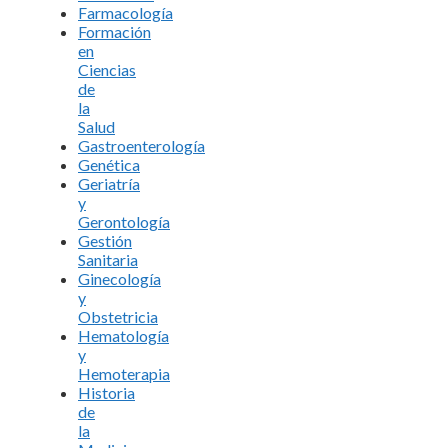
Farmacología
Formación
en
Ciencias
de
la
Salud
Gastroenterología
Genética
Geriatría
y
Gerontología
Gestión
Sanitaria
Ginecología
y
Obstetricia
Hematología
y
Hemoterapia
Historia
de
la