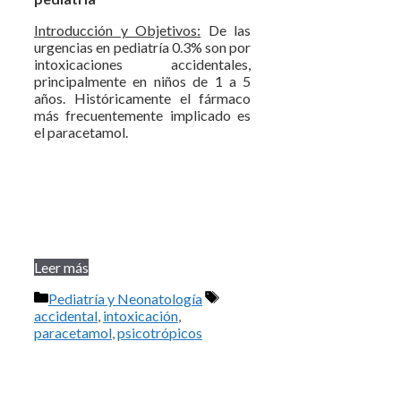
Introducción y Objetivos:
De las
urgencias en pediatría 0.3% son por
intoxicaciones accidentales,
principalmente en niños de 1 a 5
años. Históricamente el fármaco
más frecuentemente implicado es
el paracetamol.
Leer más
Categorías
Etiquetas
Pediatría y Neonatología
accidental
,
intoxicación
,
paracetamol
,
psicotrópicos