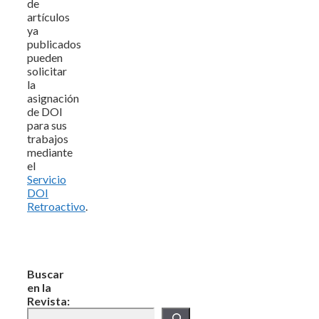
de
artículos
ya
publicados
pueden
solicitar
la
asignación
de DOI
para sus
trabajos
mediante
el
Servicio
DOI
Retroactivo
.
Buscar
en la
Revista: