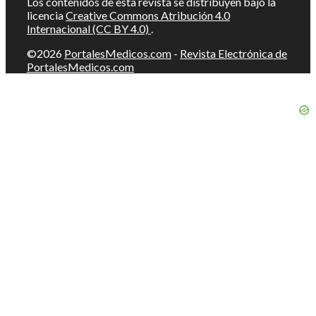
Los contenidos de esta revista se distribuyen bajo la
licencia
Creative Commons Atribución 4.0
Internacional (CC BY 4.0)
.
©2026
PortalesMedicos.com
-
Revista Electrónica de
PortalesMedicos.com