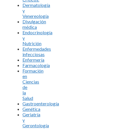
Dermatología
y
Venereología
Divulgación
médica
Endocrinología
y
Nutrición
Enfermedades
infecciosas
Enfermería
Farmacología
Formación
en
Ciencias
de
la
Salud
Gastroenterología
Genética
Geriatría
y
Gerontología