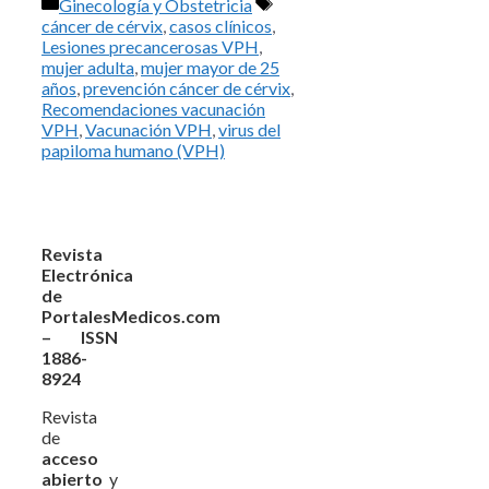
Categorías
Etiquetas
Ginecología y Obstetricia
cáncer de cérvix
,
casos clínicos
,
Lesiones precancerosas VPH
,
mujer adulta
,
mujer mayor de 25
años
,
prevención cáncer de cérvix
,
Recomendaciones vacunación
VPH
,
Vacunación VPH
,
virus del
papiloma humano (VPH)
Revista
Electrónica
de
PortalesMedicos.com
– ISSN
1886-
8924
Revista
de
acceso
abierto
y