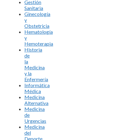
Gestión
Sanitaria
Ginecología
y
Obstetricia
Hematología
y
Hemoterapia
Historia
de
la
Medicina
y la
Enfermería
Informática
Médica
Medicina
Alternativa
Medicina
de
Urgencias
Medicina
del
Deporte