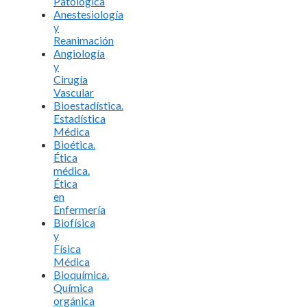
Patológica
Anestesiología
y
Reanimación
Angiología
y
Cirugía
Vascular
Bioestadística.
Estadística
Médica
Bioética.
Ética
médica.
Ética
en
Enfermería
Biofísica
y
Física
Médica
Bioquímica.
Química
orgánica