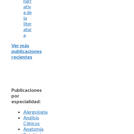
narr
ativ
a de
la
liter
atur
a
Ver más
publicaciones
recientes
Publicaciones
por
especialidad:
Alergología
Análisis
Clínicos
Anatomía