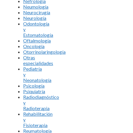
Nefrología
Neumología
Neurocirugía
Neurología
Odontología
y
Estomatología
Oftalmología
Oncología
Otorrinolaringología
Otras
especialidades
Pediatría
y
Neonatología
Psicología
Psiquiatría
Radiodiagnóstico
y
Radioterapia
Rehabilitación
y
Fisioterapia
Reumatología