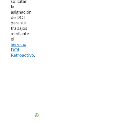
solicitar
la
asignación
de DOI
para sus
trabajos
mediante
el
Servicio
DOI
Retroactivo
.