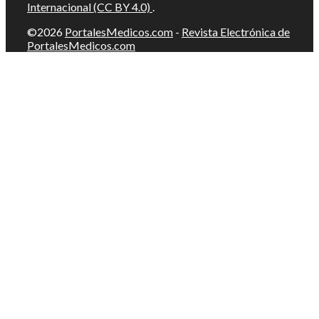
Internacional (CC BY 4.0)
.
©2026
PortalesMedicos.com
-
Revista Electrónica de
PortalesMedicos.com