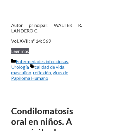
Autor principal: WALTER R.
LANDERO C.
Vol. XVII; nº 14; 569
Leer más
Categorías
Enfermedades infecciosas
,
Etiquetas
Urología
calidad de vida
,
masculino
,
reflexión
,
virus de
Papiloma Humano
Condilomatosis
oral en niños. A