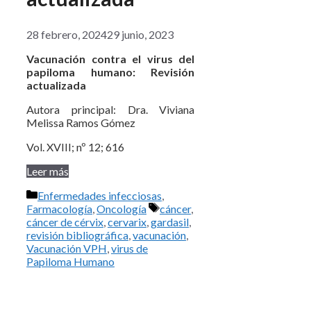
28 febrero, 2024
29 junio, 2023
Vacunación contra el virus del
papiloma humano: Revisión
actualizada
Autora principal: Dra. Viviana
Melissa Ramos Gómez
Vol. XVIII; nº 12; 616
Leer más
Categorías
Enfermedades infecciosas
,
Etiquetas
Farmacología
,
Oncología
cáncer
,
cáncer de cérvix
,
cervarix
,
gardasil
,
revisión bibliográfica
,
vacunación
,
Vacunación VPH
,
virus de
Papiloma Humano