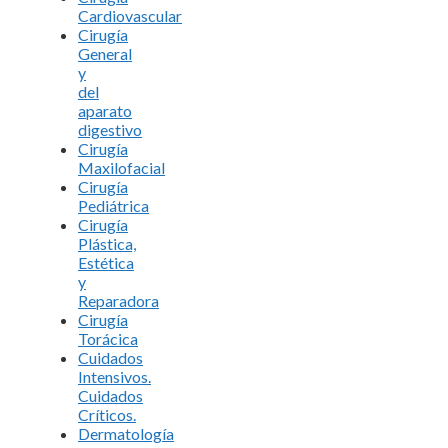
Cardiovascular
Cirugía
General
y
del
aparato
digestivo
Cirugía
Maxilofacial
Cirugía
Pediátrica
Cirugía
Plástica,
Estética
y
Reparadora
Cirugía
Torácica
Cuidados
Intensivos.
Cuidados
Críticos.
Dermatología