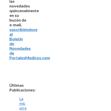
las
novedades
quincenalmente
en su
buzón de
e-mail,
suscribiéndose
al
Boletín
de
Novedades
de
PortalesMedicos.com
Últimas
Publicaciones:
La
mic
orre