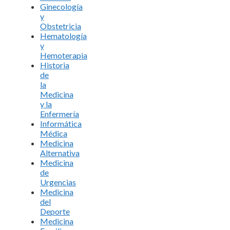
Ginecología
y
Obstetricia
Hematología
y
Hemoterapia
Historia
de
la
Medicina
y la
Enfermería
Informática
Médica
Medicina
Alternativa
Medicina
de
Urgencias
Medicina
del
Deporte
Medicina