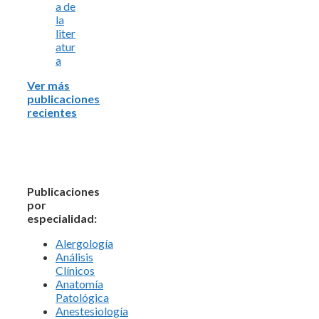
a de
la
liter
atur
a
Ver más
publicaciones
recientes
Publicaciones
por
especialidad:
Alergología
Análisis
Clínicos
Anatomía
Patológica
Anestesiología