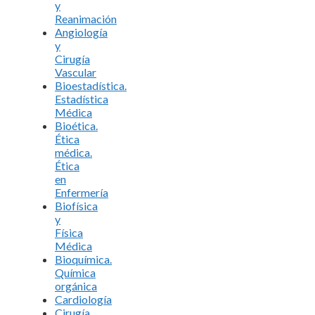
y
Reanimación
Angiología
y
Cirugía
Vascular
Bioestadística.
Estadística
Médica
Bioética.
Ética
médica.
Ética
en
Enfermería
Biofísica
y
Física
Médica
Bioquímica.
Química
orgánica
Cardiología
Cirugía