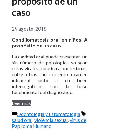
propósito de un
caso
29 agosto, 2018
Condilomatosis oral en niños. A
propósito de un caso
La cavidad oral puede presentar un
sin número de patologías ya sean
estas virales, fúngicas, bacterianas,
entre otras; un correcto examen
intraoral junto a un buen
interrogatorio son la base
fundamental del diagnóstico.
Leer más
Categorías
Etiquetas
Odontología y Estomatología
salud oral
,
violencia sexual
,
virus de
Papiloma Humano