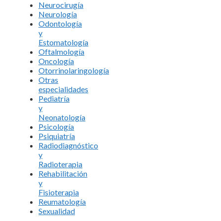
Neurocirugía
Neurología
Odontología
y
Estomatología
Oftalmología
Oncología
Otorrinolaringología
Otras
especialidades
Pediatría
y
Neonatología
Psicología
Psiquiatría
Radiodiagnóstico
y
Radioterapia
Rehabilitación
y
Fisioterapia
Reumatología
Sexualidad
–