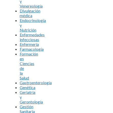
y
Venereología
Divulgación
médica
Endocrinología
y
Nutrición
Enfermedades
infecciosas
Enfermería
Farmacología
Formación
en
Ciencias
de
la
Salud
Gastroenterología
Genética
Geriatría
y
Gerontología
Gestión
Sanitaria