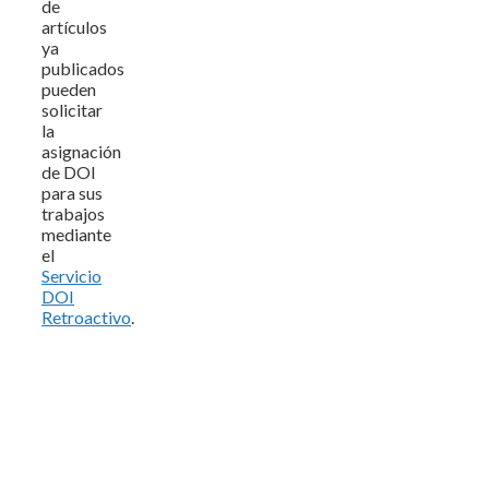
de
artículos
ya
publicados
pueden
solicitar
la
asignación
de DOI
para sus
trabajos
mediante
el
Servicio
DOI
Retroactivo
.