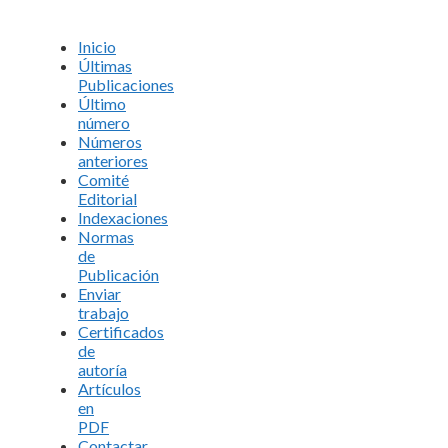
Inicio
Últimas
Publicaciones
Último
número
Números
anteriores
Comité
Editorial
Indexaciones
Normas
de
Publicación
Enviar
trabajo
Certificados
de
autoría
Artículos
en
PDF
Contactar