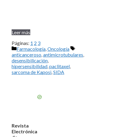
Leer más
Páginas:
1
2
3
Categorías
Etiquetas
Farmacología
,
Oncología
anticanceroso
,
antimicrotubulares
,
desensibilicación
,
hipersensibilidad
,
paclitaxel
,
sarcoma de Kaposi
,
SIDA
Revista
Electrónica