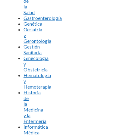
de
la
Salud
Gastroenterología
Genética
Geriatría
y
Gerontología
Gestión
Sanitaria
Ginecología
y
Obstetricia
Hematología
y
Hemoterapia
Historia
de
la
Medicina
y la
Enfermería
Informática
Médica