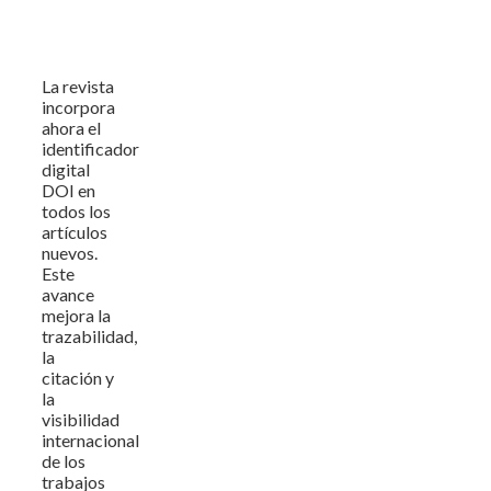
La revista
incorpora
ahora el
identificador
digital
DOI en
todos los
artículos
nuevos.
Este
avance
mejora la
trazabilidad,
la
citación y
la
visibilidad
internacional
de los
trabajos