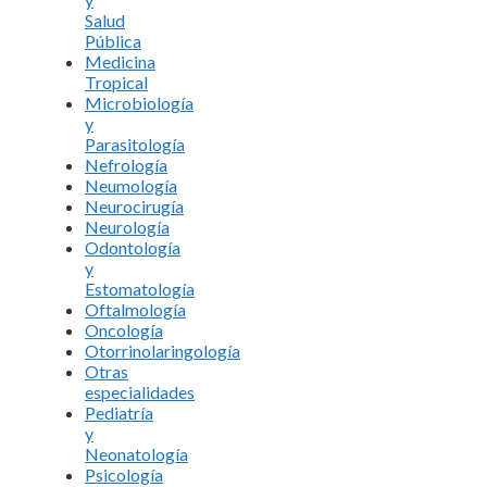
Salud
Pública
Medicina
Tropical
Microbiología
y
Parasitología
Nefrología
Neumología
Neurocirugía
Neurología
Odontología
y
Estomatología
Oftalmología
Oncología
Otorrinolaringología
Otras
especialidades
Pediatría
y
Neonatología
Psicología