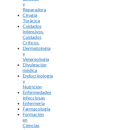
y
Reparadora
Cirugía
Torácica
Cuidados
Intensivos.
Cuidados
Críticos.
Dermatología
y
Venereología
Divulgación
médica
Endocrinología
y
Nutrición
Enfermedades
infecciosas
Enfermería
Farmacología
Formación
en
Ciencias