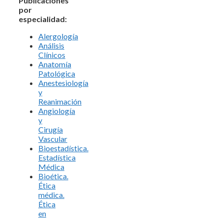
Publicaciones
por
especialidad:
Alergología
Análisis
Clínicos
Anatomía
Patológica
Anestesiología
y
Reanimación
Angiología
y
Cirugía
Vascular
Bioestadística.
Estadística
Médica
Bioética.
Ética
médica.
Ética
en