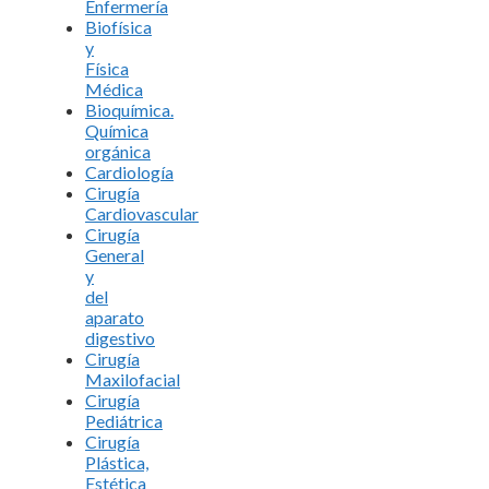
Enfermería
Biofísica
y
Física
Médica
Bioquímica.
Química
orgánica
Cardiología
Cirugía
Cardiovascular
Cirugía
General
y
del
aparato
digestivo
Cirugía
Maxilofacial
Cirugía
Pediátrica
Cirugía
Plástica,
Estética