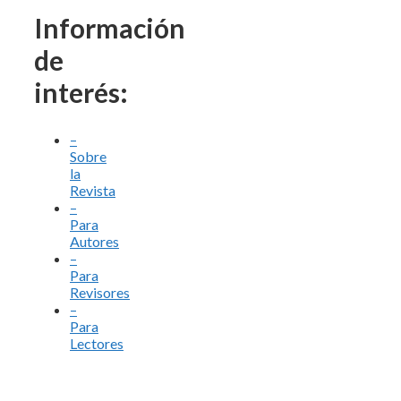
Información
de
interés:
–
Sobre
la
Revista
–
Para
Autores
–
Para
Revisores
–
Para
Lectores