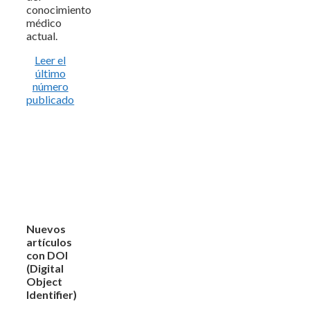
conocimiento
médico
actual.
Leer el
último
número
publicado
Nuevos
artículos
con DOI
(Digital
Object
Identifier)