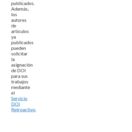
publicados.
Además,
los
autores
de
artículos
ya
publicados
pueden
solicitar
la
asignación
de DOI
para sus
trabajos
mediante
el
Servicio
DOI
Retroactivo
.