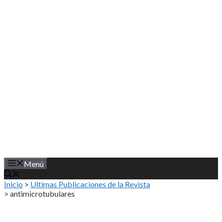
Saltar
al
contenido
Menú
Inicio
>
Ultimas Publicaciones de la Revista
>
antimicrotubulares