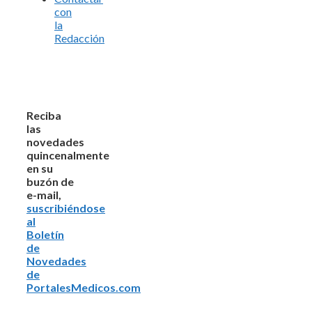
con
la
Redacción
Reciba
las
novedades
quincenalmente
en su
buzón de
e-mail,
suscribiéndose
al
Boletín
de
Novedades
de
PortalesMedicos.com