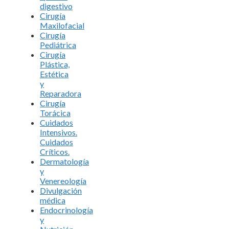
digestivo
Cirugía
Maxilofacial
Cirugía
Pediátrica
Cirugía
Plástica,
Estética
y
Reparadora
Cirugía
Torácica
Cuidados
Intensivos.
Cuidados
Críticos.
Dermatología
y
Venereología
Divulgación
médica
Endocrinología
y