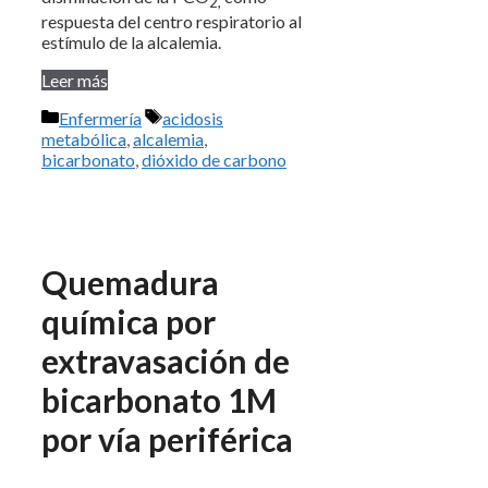
2,
respuesta del centro respiratorio al
estímulo de la alcalemia.
Leer más
Categorías
Etiquetas
Enfermería
acidosis
metabólica
,
alcalemia
,
bicarbonato
,
dióxido de carbono
Quemadura
química por
extravasación de
bicarbonato 1M
por vía periférica