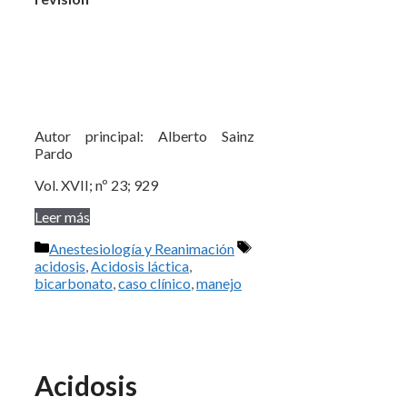
Autor principal: Alberto Sainz
Pardo
Vol. XVII; nº 23; 929
Leer más
Categorías
Etiquetas
Anestesiología y Reanimación
acidosis
,
Acidosis láctica
,
bicarbonato
,
caso clínico
,
manejo
Acidosis