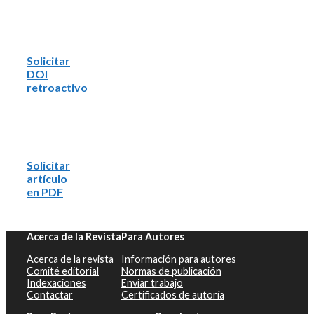
Solicitar
DOI
retroactivo
Solicitar
artículo
en PDF
Acerca de la Revista
Para Autores
Acerca de la revista
Información para autores
Comité editorial
Normas de publicación
Indexaciones
Enviar trabajo
Contactar
Certificados de autoría