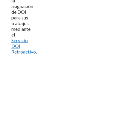
la
asignación
de DOI
para sus
trabajos
mediante
el
Servicio
DOI
Retroactivo
.