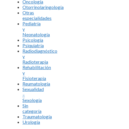
Oncología
Otorrinolaringología
Otras
especialidades
Pediatría
y
Neonatología
Psicología
Psiquiatría
Radiodiagnóstico
y
Radioterapia
Rehabilitación
y
Fisioterapia
Reumatología
Sexualidad
–
Sexología
Sin
categoría
Traumatología
Urología