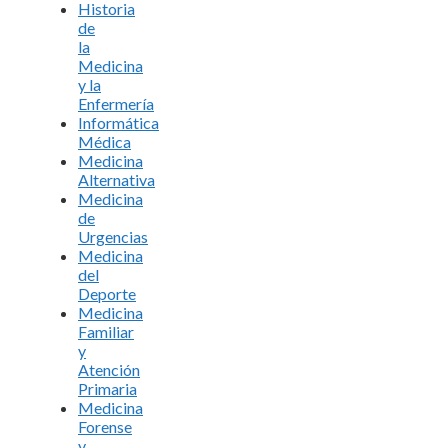
Historia
de
la
Medicina
y la
Enfermería
Informática
Médica
Medicina
Alternativa
Medicina
de
Urgencias
Medicina
del
Deporte
Medicina
Familiar
y
Atención
Primaria
Medicina
Forense
y