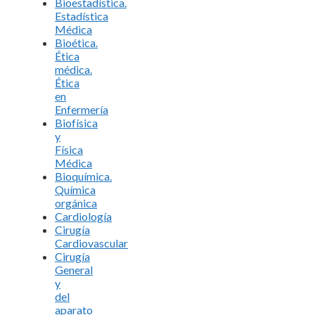
Bioestadística.
Estadística
Médica
Bioética.
Ética
médica.
Ética
en
Enfermería
Biofísica
y
Física
Médica
Bioquímica.
Química
orgánica
Cardiología
Cirugía
Cardiovascular
Cirugía
General
y
del
aparato