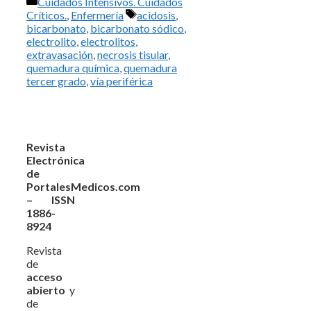
Categorías
Cuidados Intensivos. Cuidados
Etiquetas
Críticos.
,
Enfermería
acidosis
,
bicarbonato
,
bicarbonato sódico
,
electrolito
,
electrolitos
,
extravasación
,
necrosis tisular
,
quemadura química
,
quemadura
tercer grado
,
vía periférica
Revista
Electrónica
de
PortalesMedicos.com
– ISSN
1886-
8924
Revista
de
acceso
abierto
y
de