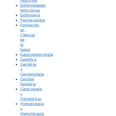
Nutrición
Enfermedades
infecciosas
Enfermería
Farmacología
Formación
en
Ciencias
de
la
Salud
Gastroenterología
Genética
Geriatría
y
Gerontología
Gestión
Sanitaria
Ginecología
y
Obstetricia
Hematología
y
Hemoterapia