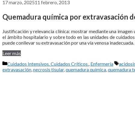
17 marzo, 2025
11 febrero, 2013
Quemadura química por extravasación de
Justificación y relevancia clínica: mostrar mediante una imagen 
el ámbito hospitalario y sobre todo en las unidades de cuidado
puede conllevar su extravasación por una vía venosa inadecuada.
Leer más
Categorías
Etiquet
Cuidados Intensivos. Cuidados Críticos.
,
Enfermería
acidosi
extravasación
,
necrosis tisular
,
quemadura química
,
quemadura t