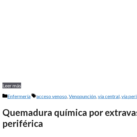
Leer más
Categorías
Etiquetas
Enfermería
acceso venoso
,
Venopunción
,
vía central
,
vía per
Quemadura química por extravas
periférica