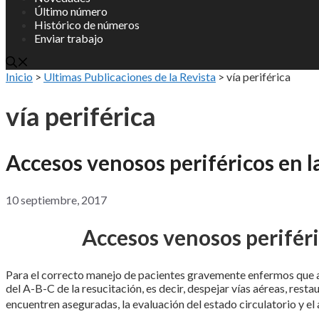
Último número
Histórico de números
Enviar trabajo
Inicio
>
Ultimas Publicaciones de la Revista
>
vía periférica
vía periférica
Accesos venosos periféricos en l
10 septiembre, 2017
Accesos venosos periféri
Para el correcto manejo de pacientes gravemente enfermos que ac
del A-B-C de la resucitación, es decir, despejar vías aéreas, restau
encuentren aseguradas, la evaluación del estado circulatorio y e