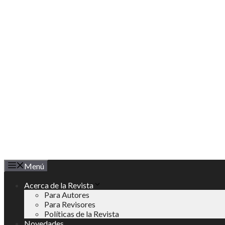
Saltar
al
contenido
Menú
Acerca de la Revista
Para Autores
Para Revisores
Políticas de la Revista
Novedades