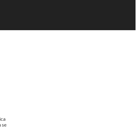
ica
n se