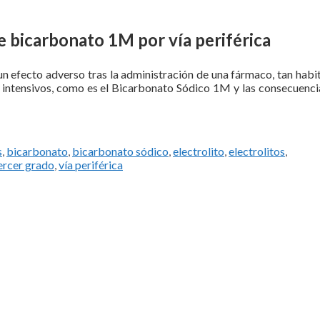
 bicarbonato 1M por vía periférica
un efecto adverso tras la administración de una fármaco, tan habi
s intensivos, como es el Bicarbonato Sódico 1M y las consecuenci
as
s
,
bicarbonato
,
bicarbonato sódico
,
electrolito
,
electrolitos
,
ercer grado
,
vía periférica