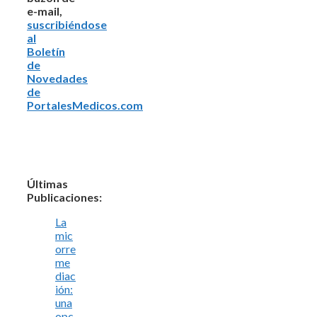
e-mail,
suscribiéndose
al
Boletín
de
Novedades
de
PortalesMedicos.com
Últimas
Publicaciones:
La
mic
orre
me
diac
ión:
una
opc