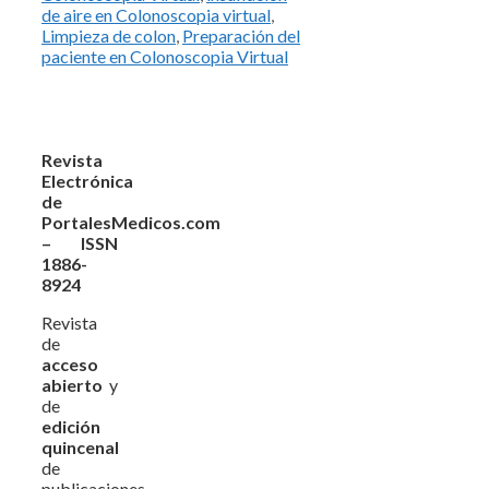
de aire en Colonoscopia virtual
,
Limpieza de colon
,
Preparación del
paciente en Colonoscopia Virtual
Revista
Electrónica
de
PortalesMedicos.com
– ISSN
1886-
8924
Revista
de
acceso
abierto
y
de
edición
quincenal
de
publicaciones