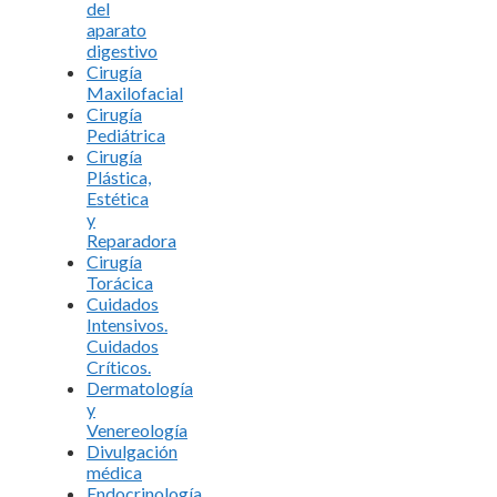
del
aparato
digestivo
Cirugía
Maxilofacial
Cirugía
Pediátrica
Cirugía
Plástica,
Estética
y
Reparadora
Cirugía
Torácica
Cuidados
Intensivos.
Cuidados
Críticos.
Dermatología
y
Venereología
Divulgación
médica
Endocrinología