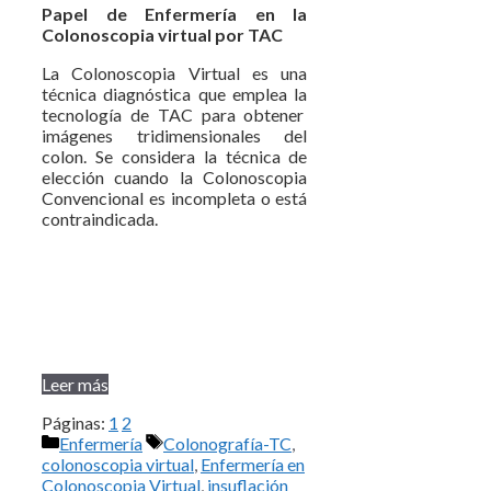
Papel de Enfermería en la
Colonoscopia virtual por TAC
La Colonoscopia Virtual es una
técnica diagnóstica que emplea la
tecnología de TAC para obtener
imágenes tridimensionales del
colon. Se considera la técnica de
elección cuando la Colonoscopia
Convencional es incompleta o está
contraindicada.
Leer más
Páginas:
1
2
Categorías
Etiquetas
Enfermería
Colonografía-TC
,
colonoscopia virtual
,
Enfermería en
Colonoscopia Virtual
,
insuflación