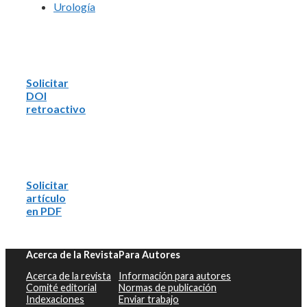
Urología
Solicitar
DOI
retroactivo
Solicitar
artículo
en PDF
Acerca de la Revista
Para Autores
Acerca de la revista
Información para autores
Comité editorial
Normas de publicación
Indexaciones
Enviar trabajo