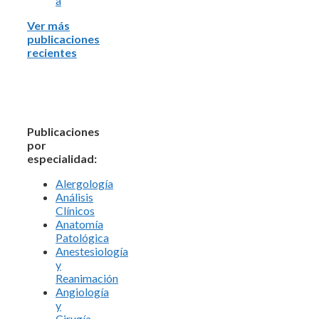
a
Ver más
publicaciones
recientes
Publicaciones
por
especialidad:
Alergología
Análisis
Clínicos
Anatomía
Patológica
Anestesiología
y
Reanimación
Angiología
y
Cirugía