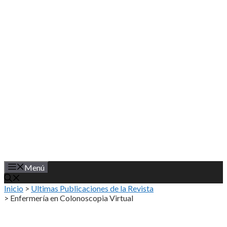
Saltar
al
contenido
Menú
Inicio
>
Ultimas Publicaciones de la Revista
>
Enfermería en Colonoscopia Virtual