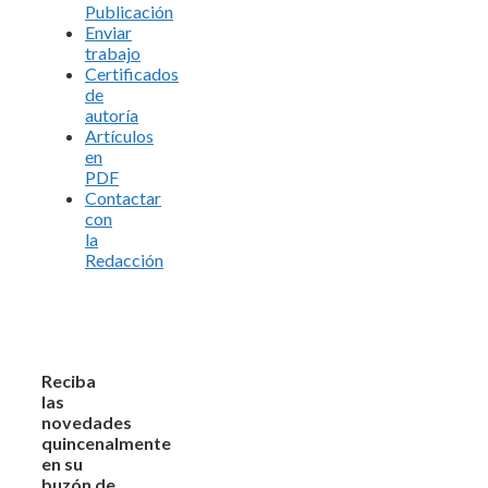
Publicación
Enviar
trabajo
Certificados
de
autoría
Artículos
en
PDF
Contactar
con
la
Redacción
Reciba
las
novedades
quincenalmente
en su
buzón de