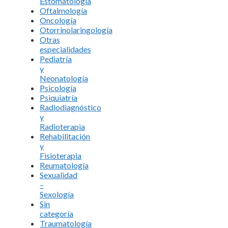
Estomatología
Oftalmología
Oncología
Otorrinolaringología
Otras
especialidades
Pediatría
y
Neonatología
Psicología
Psiquiatría
Radiodiagnóstico
y
Radioterapia
Rehabilitación
y
Fisioterapia
Reumatología
Sexualidad
–
Sexología
Sin
categoría
Traumatología