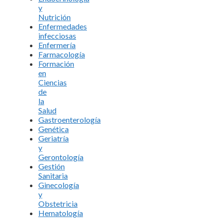
y
Nutrición
Enfermedades
infecciosas
Enfermería
Farmacología
Formación
en
Ciencias
de
la
Salud
Gastroenterología
Genética
Geriatría
y
Gerontología
Gestión
Sanitaria
Ginecología
y
Obstetricia
Hematología