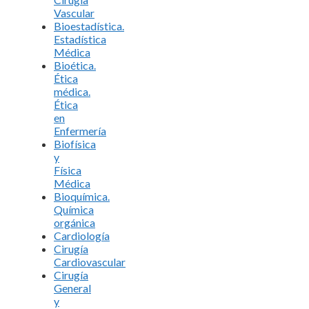
Vascular
Bioestadística.
Estadística
Médica
Bioética.
Ética
médica.
Ética
en
Enfermería
Biofísica
y
Física
Médica
Bioquímica.
Química
orgánica
Cardiología
Cirugía
Cardiovascular
Cirugía
General
y