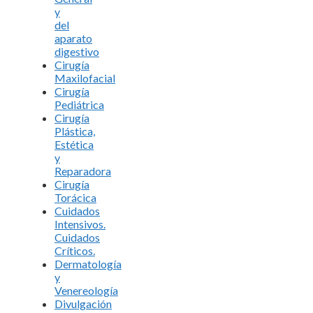
y
del
aparato
digestivo
Cirugía
Maxilofacial
Cirugía
Pediátrica
Cirugía
Plástica,
Estética
y
Reparadora
Cirugía
Torácica
Cuidados
Intensivos.
Cuidados
Críticos.
Dermatología
y
Venereología
Divulgación