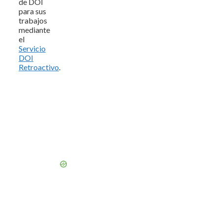
de DOI
para sus
trabajos
mediante
el
Servicio
DOI
Retroactivo
.