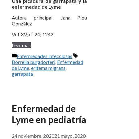
Una picadura de garrapata y la
enfermedad de Lyme
Autora principal: Jana Plou
González
Vol. XV; nº 24; 1242
Leer más
Categorías
Etiquetas
Enfermedades infecciosas
Borrelia burgdorferi
,
Enfermedad
de Lyme
,
eritema migrans
,
garrapata
Enfermedad de
Lyme en pediatría
24 noviembre, 2020
21 mayo, 2020