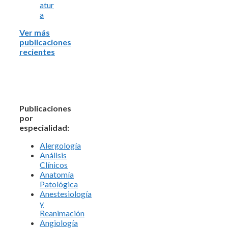
atur
a
Ver más
publicaciones
recientes
Publicaciones
por
especialidad:
Alergología
Análisis
Clínicos
Anatomía
Patológica
Anestesiología
y
Reanimación
Angiología