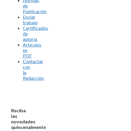
Normas
de
Publicación
Enviar
trabajo
Certificados
de
autoría
Artículos
en
PDF
Contactar
con
la
Redacción
Reciba
las
novedades
quincenalmente