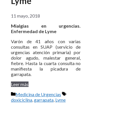
Lyme
11 mayo, 2018
Mialgias en urgencias.
Enfermedad de Lyme
Varón de 41 años con varias
consultas en SUAP (servicio de
urgencias atención primaria) por
dolor agudo, malestar general,
fiebre. Hasta la cuarta consulta no
manifiesta la picadura de
garrapata.
Leer más
Categorías
Etiquetas
Medicina de Urgencias
doxiciclina
,
garrapata
,
Lyme