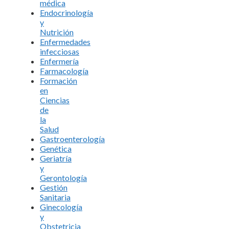
médica
Endocrinología
y
Nutrición
Enfermedades
infecciosas
Enfermería
Farmacología
Formación
en
Ciencias
de
la
Salud
Gastroenterología
Genética
Geriatría
y
Gerontología
Gestión
Sanitaria
Ginecología
y
Obstetricia