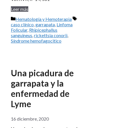
Leer más
Categorías
Etiquetas
Hematología y Hemoterapia
caso clínico
,
garrapata
,
Linfoma
Folicular
,
Rhipicephallus
sanguineus
,
rickettsia conorii
,
Síndrome hemofagocitico
Una picadura de
garrapata y la
enfermedad de
Lyme
16 diciembre, 2020