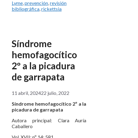
Lyme
,
prevención
,
revisión
bibliográfica
,
rickettsia
Síndrome
hemofagocítico
2º a la picadura
de garrapata
11 abril, 2024
22 julio, 2022
Síndrome hemofagocítico 2º a la
picadura de garrapata
Autora principal: Clara Auría
Caballero
Vol. XVII; nº 14; 581