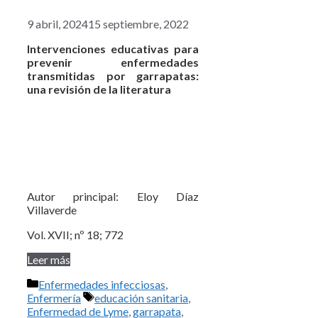
9 abril, 2024
15 septiembre, 2022
Intervenciones educativas para
prevenir enfermedades
transmitidas por
garrapatas:
una revisión de la literatura
Autor principal: Eloy Díaz
Villaverde
Vol. XVII; nº 18; 772
Leer más
Categorías
Enfermedades infecciosas
,
Etiquetas
Enfermería
educación sanitaria
,
Enfermedad de Lyme
,
garrapata
,