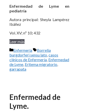
Enfermedad de Lyme en
pediatría
Autora principal: Sheyla Lampérez
Ibáñez
Vol. XV; nº 10; 432
Leer más
Categorías
Etiquetas
Enfermería
Borrelia
burgdorferi sensu lato
,
casos
clínicos de Enfermería
,
Enfermedad
de Lyme
,
Eritema migratorio
,
garrapata
Enfermedad de
Lyme.