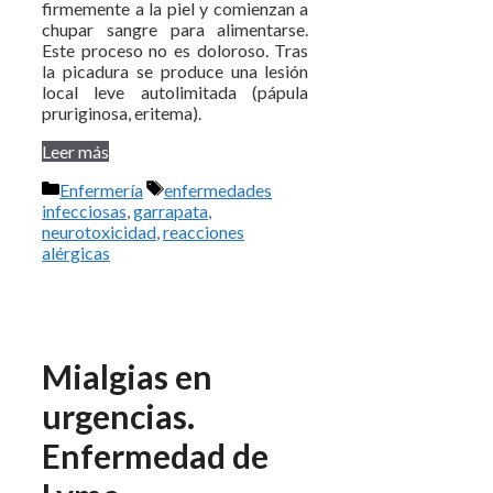
firmemente a la piel y comienzan a
chupar sangre para alimentarse.
Este proceso no es doloroso. Tras
la picadura se produce una lesión
local leve autolimitada (pápula
pruriginosa, eritema).
Leer más
Categorías
Etiquetas
Enfermería
enfermedades
infecciosas
,
garrapata
,
neurotoxicidad
,
reacciones
alérgicas
Mialgias en
urgencias.
Enfermedad de