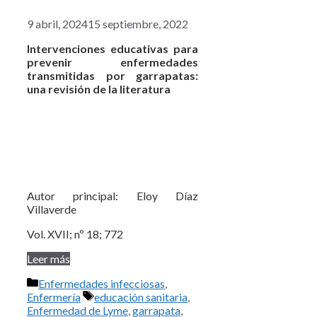
9 abril, 2024
15 septiembre, 2022
Intervenciones educativas para
prevenir enfermedades
transmitidas por
garrapatas:
una revisión de la literatura
Autor principal: Eloy Díaz
Villaverde
Vol. XVII; nº 18; 772
Leer más
Categorías
Enfermedades infecciosas
,
Etiquetas
Enfermería
educación sanitaria
,
Enfermedad de Lyme
,
garrapata
,