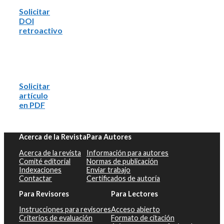
Solicitar
DOI
retroactivo
Solicitar
artículo
en PDF
Acerca de la Revista
Para Autores
Acerca de la revista
Información para autores
Comité editorial
Normas de publicación
Indexaciones
Enviar trabajo
Contactar
Certificados de autoría
Para Revisores
Para Lectores
Instrucciones para revisores
Acceso abierto
Criterios de evaluación
Formato de citación