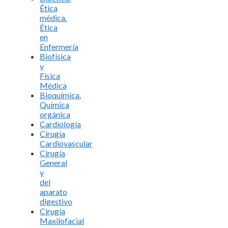
Ética
médica.
Ética
en
Enfermería
Biofísica
y
Física
Médica
Bioquímica.
Química
orgánica
Cardiología
Cirugía
Cardiovascular
Cirugía
General
y
del
aparato
digestivo
Cirugía
Maxilofacial