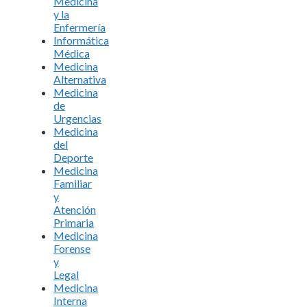
Medicina
y la
Enfermería
Informática
Médica
Medicina
Alternativa
Medicina
de
Urgencias
Medicina
del
Deporte
Medicina
Familiar
y
Atención
Primaria
Medicina
Forense
y
Legal
Medicina
Interna