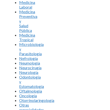
Medicina
Laboral
Medicina
Preventiva
y
Salud
Pública
Medicina
Tropical
Microbiología
y
Parasitología
Nefrología
Neumología
Neurocirugía
Neurología
Odontología
y
Estomatología
Oftalmología
Oncología
Otorrinolaringología
Otras
especialidades