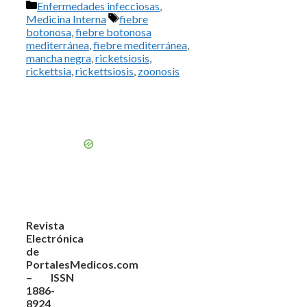
Categorías
Enfermedades infecciosas
,
Etiquetas
Medicina Interna
fiebre
botonosa
,
fiebre botonosa
mediterránea
,
fiebre mediterránea
,
mancha negra
,
ricketsiosis
,
rickettsia
,
rickettsiosis
,
zoonosis
Revista
Electrónica
de
PortalesMedicos.com
– ISSN
1886-
8924