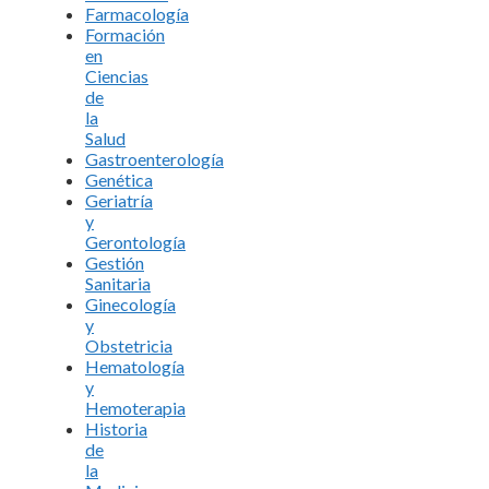
Farmacología
Formación
en
Ciencias
de
la
Salud
Gastroenterología
Genética
Geriatría
y
Gerontología
Gestión
Sanitaria
Ginecología
y
Obstetricia
Hematología
y
Hemoterapia
Historia
de
la