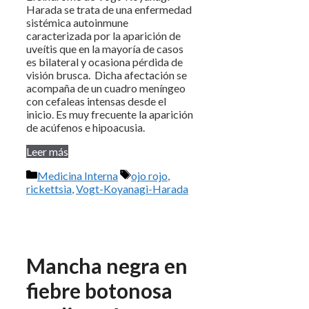
Harada se trata de una enfermedad
sistémica autoinmune
caracterizada por la aparición de
uveítis que en la mayoría de casos
es bilateral y ocasiona pérdida de
visión brusca. Dicha afectación se
acompaña de un cuadro meníngeo
con cefaleas intensas desde el
inicio. Es muy frecuente la aparición
de acúfenos e hipoacusia.
Leer más
Categorías
Etiquetas
Medicina Interna
ojo rojo
,
rickettsia
,
Vogt-Koyanagi-Harada
Mancha negra en
fiebre botonosa