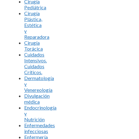
Cirugía
Pediátrica
Cirugía
Plástica,
Estética
y
Reparadora
Cirugía
Torácica
Cuidados
Intensivos.
Cuidados
Críticos.
Dermatología
y
Venereología
Divulgación
médica
Endocrinología
y
Nutrición
Enfermedades
infecciosas
Enfermería