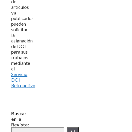
de
artículos
ya
publicados
pueden
solicitar
la
asignación
de DOI
para sus
trabajos
mediante
el
Servicio
DOI
Retroactivo
.
Buscar
en la
Revista: