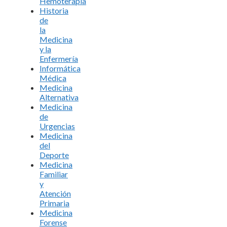
Hemoterapia
Historia
de
la
Medicina
y la
Enfermería
Informática
Médica
Medicina
Alternativa
Medicina
de
Urgencias
Medicina
del
Deporte
Medicina
Familiar
y
Atención
Primaria
Medicina
Forense