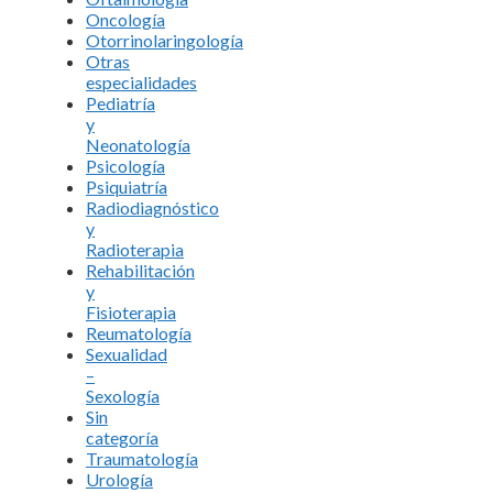
Oncología
Otorrinolaringología
Otras
especialidades
Pediatría
y
Neonatología
Psicología
Psiquiatría
Radiodiagnóstico
y
Radioterapia
Rehabilitación
y
Fisioterapia
Reumatología
Sexualidad
–
Sexología
Sin
categoría
Traumatología
Urología