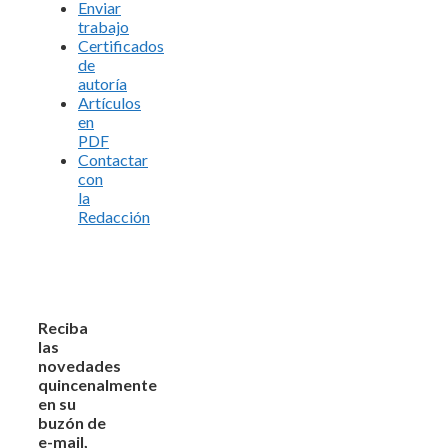
Enviar
trabajo
Certificados
de
autoría
Artículos
en
PDF
Contactar
con
la
Redacción
Reciba
las
novedades
quincenalmente
en su
buzón de
e-mail,