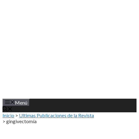
Saltar
al
contenido
Menú
Inicio
>
Ultimas Publicaciones de la Revista
>
gingivectomía