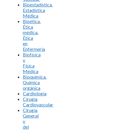
Bioestadística.
Estadística
Médica
Bioética.
Ética
médica.
Ética
en
Enfermería
Biofísica
y
Física
Médica
Bioquímica.
Química
orgánica
Cardiología
Cirugía
Cardiovascular
Cirugía
General
y
del