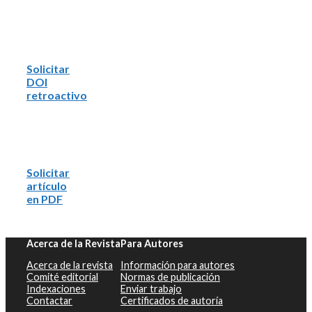
Solicitar
DOI
retroactivo
Solicitar
artículo
en PDF
Acerca de la Revista
Para Autores
Acerca de la revista
Información para autores
Comité editorial
Normas de publicación
Indexaciones
Enviar trabajo
Contactar
Certificados de autoría