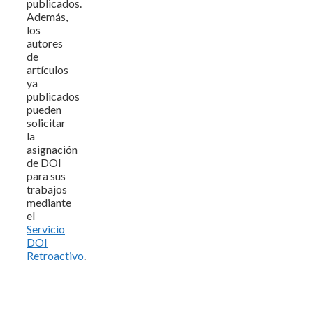
publicados.
Además,
los
autores
de
artículos
ya
publicados
pueden
solicitar
la
asignación
de DOI
para sus
trabajos
mediante
el
Servicio
DOI
Retroactivo
.