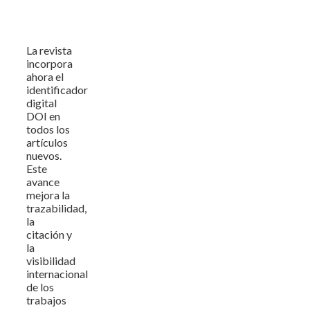
La revista
incorpora
ahora el
identificador
digital
DOI en
todos los
artículos
nuevos.
Este
avance
mejora la
trazabilidad,
la
citación y
la
visibilidad
internacional
de los
trabajos