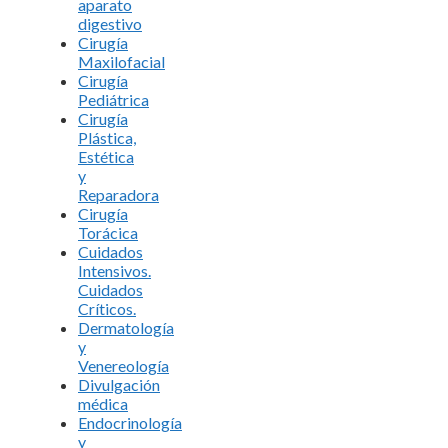
aparato
digestivo
Cirugía
Maxilofacial
Cirugía
Pediátrica
Cirugía
Plástica,
Estética
y
Reparadora
Cirugía
Torácica
Cuidados
Intensivos.
Cuidados
Críticos.
Dermatología
y
Venereología
Divulgación
médica
Endocrinología
y