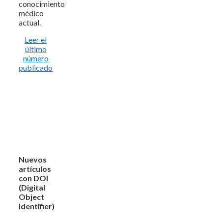
conocimiento
médico
actual.
Leer el
último
número
publicado
Nuevos
artículos
con DOI
(Digital
Object
Identifier)