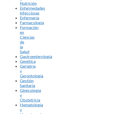
Nutrición
Enfermedades
infecciosas
Enfermería
Farmacología
Formación
en
Ciencias
de
la
Salud
Gastroenterología
Genética
Geriatría
y
Gerontología
Gestión
Sanitaria
Ginecología
y
Obstetricia
Hematología
y