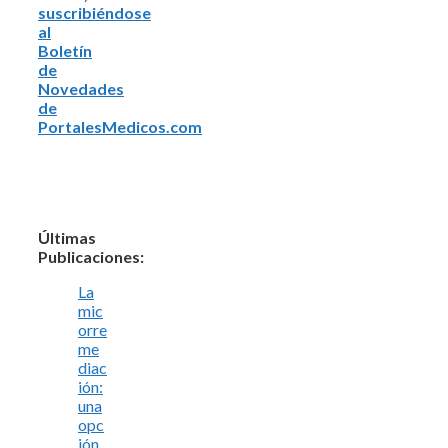
suscribiéndose
al
Boletín
de
Novedades
de
PortalesMedicos.com
Últimas
Publicaciones:
La
mic
orre
me
diac
ión:
una
opc
ión