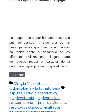
prótesis fijas provisionales “Espiga”
La imagen que un ser humano presenta a
sus semejantes ha sido una de las
preocupaciones que más repercusiones
ha tenido sobre el desarrollo de las
diferentes civilizaciones. Ninguna parte
del cuerpo revela el carácter de la
persona en igual proporción que el rostro.
Leer más
Categorías
Cirugía Maxilofacial
,
Etiquetas
Odontología y Estomatología
espigas
,
estudio descriptivo
,
gingivectomía
,
gingivoplastìa
,
restauraciones fijas provisionales
,
resultados clínicos
,
resultados
funcionales
,
tejido marginal