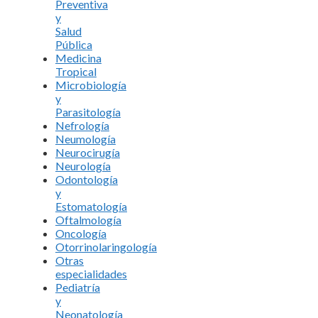
Preventiva
y
Salud
Pública
Medicina
Tropical
Microbiología
y
Parasitología
Nefrología
Neumología
Neurocirugía
Neurología
Odontología
y
Estomatología
Oftalmología
Oncología
Otorrinolaringología
Otras
especialidades
Pediatría
y
Neonatología