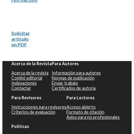
Solicitar
artículo
en PDF
Acerca de la Revista
Para Autores
Acerca de la revista
Información para autores
Comité editorial
Normas de publicación
Indexaciones
Enviar trabajo
Contactar
Certificados de autoría
Para Revisores
Para Lectores
Instrucciones para revisores
Acceso abierto
Criterios de evaluación
Formato de citación
Aviso para no profesionales
Políticas