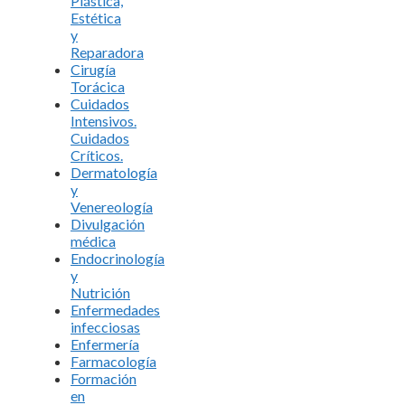
Plástica,
Estética
y
Reparadora
Cirugía
Torácica
Cuidados
Intensivos.
Cuidados
Críticos.
Dermatología
y
Venereología
Divulgación
médica
Endocrinología
y
Nutrición
Enfermedades
infecciosas
Enfermería
Farmacología
Formación
en