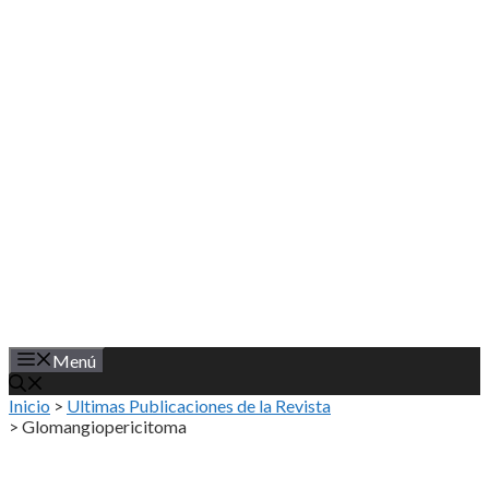
Saltar
al
contenido
Menú
Inicio
>
Ultimas Publicaciones de la Revista
>
Glomangiopericitoma