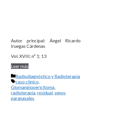
Autor principal: Ángel Ricardo
Iruegas Cárdenas
Vol. XVIII; nº 1; 13
Leer más
Categorías
Radiodiagnóstico y Radioterapia
Etiquetas
caso clínico
,
Glomangiopericitoma
,
radioterapia
,
residual
,
senos
paranasales