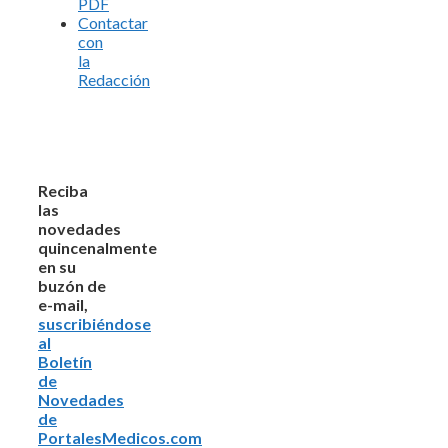
PDF
Contactar
con
la
Redacción
Reciba
las
novedades
quincenalmente
en su
buzón de
e-mail,
suscribiéndose
al
Boletín
de
Novedades
de
PortalesMedicos.com