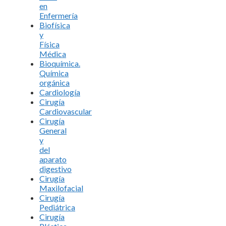
en
Enfermería
Biofísica
y
Física
Médica
Bioquímica.
Química
orgánica
Cardiología
Cirugía
Cardiovascular
Cirugía
General
y
del
aparato
digestivo
Cirugía
Maxilofacial
Cirugía
Pediátrica
Cirugía