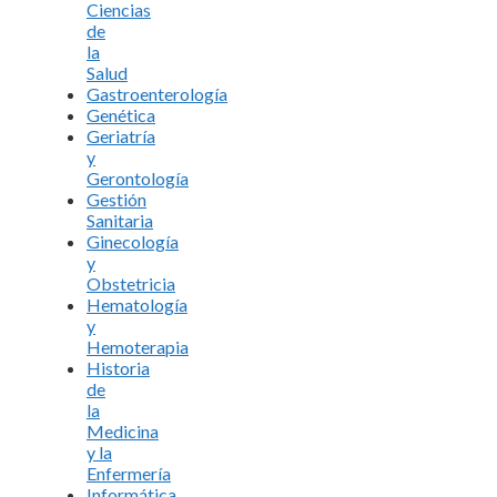
Ciencias
de
la
Salud
Gastroenterología
Genética
Geriatría
y
Gerontología
Gestión
Sanitaria
Ginecología
y
Obstetricia
Hematología
y
Hemoterapia
Historia
de
la
Medicina
y la
Enfermería
Informática