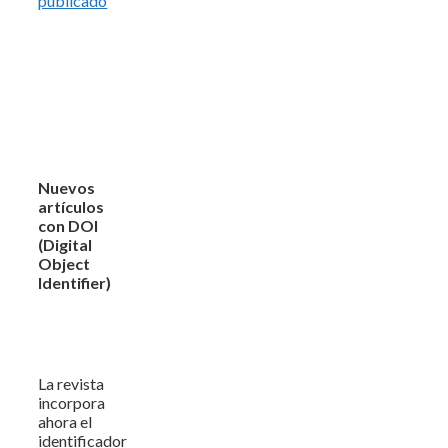
publicado
Nuevos
artículos
con DOI
(Digital
Object
Identifier)
La revista
incorpora
ahora el
identificador