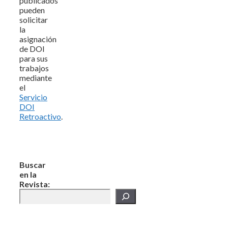
publicados
pueden
solicitar
la
asignación
de DOI
para sus
trabajos
mediante
el
Servicio
DOI
Retroactivo
.
Buscar
en la
Revista: