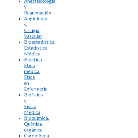
Anestesiología
y
Reanimación
Angiología
y
Cirugía
Vascular
Bioestadística.
Estadística
Médica
Bioética.
Ética
médica.
Ética
en
Enfermería
Biofísica
y
Física
Médica
Bioquímica.
Química
orgánica
Cardiología