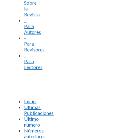
Sobre
la
Revista
–
Para
Autores
–
Para
Revisores
–
Para
Lectores
Inicio
Últimas
Publicaciones
Último
número
Números
anteriores