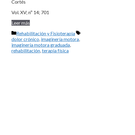
Cortés
Vol. XV; nº 14; 701
Leer más
Categorías
Etiquetas
Rehabilitación y Fisioterapia
dolor crónico
,
imaginería motora
,
imaginería motora graduada
,
rehabilitación
,
terapia física