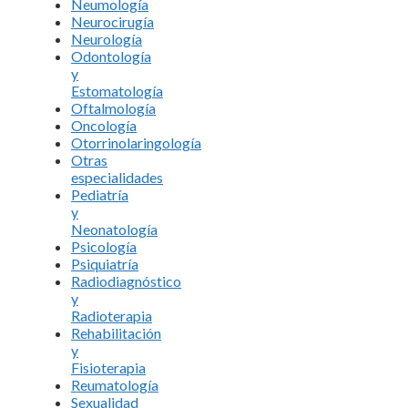
Neumología
Neurocirugía
Neurología
Odontología
y
Estomatología
Oftalmología
Oncología
Otorrinolaringología
Otras
especialidades
Pediatría
y
Neonatología
Psicología
Psiquiatría
Radiodiagnóstico
y
Radioterapia
Rehabilitación
y
Fisioterapia
Reumatología
Sexualidad