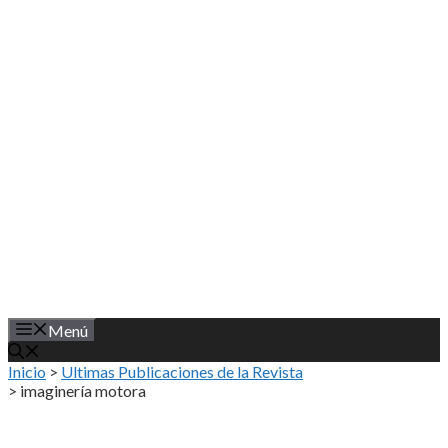
Saltar
al
contenido
Menú
Inicio
>
Ultimas Publicaciones de la Revista
>
imaginería motora