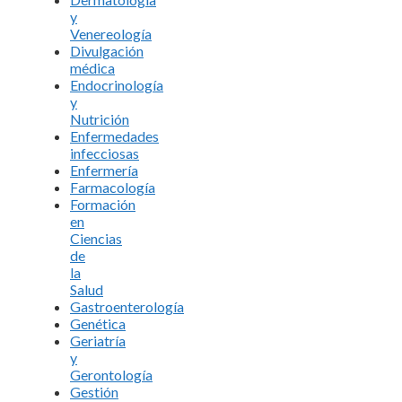
y
Venereología
Divulgación
médica
Endocrinología
y
Nutrición
Enfermedades
infecciosas
Enfermería
Farmacología
Formación
en
Ciencias
de
la
Salud
Gastroenterología
Genética
Geriatría
y
Gerontología
Gestión