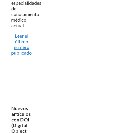
especialidades
del
conocimiento
médico
actual.
Leer el
último
número
publicado
Nuevos
artículos
con DOI
(Digital
Object