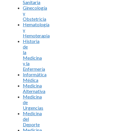
Sanitaria
Ginecología
y
Obstetricia
Hematología
y
Hemoterapia
Historia
de
la
Medicina
y la
Enfermería
Informática
Médica
Medicina
Alternativa
Medicina
de
Urgencias
Medicina
del
Deporte
Medicina