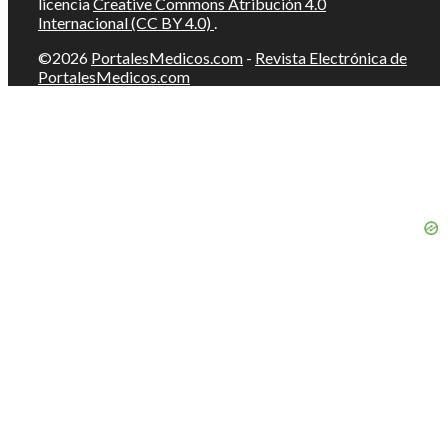
licencia
Creative Commons Atribución 4.0
Internacional (CC BY 4.0)
.
©2026
PortalesMedicos.com
-
Revista Electrónica de
PortalesMedicos.com