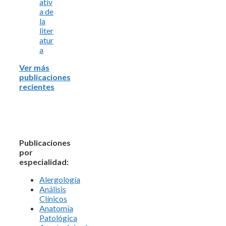
ativ
a de
la
liter
atur
a
Ver más
publicaciones
recientes
Publicaciones
por
especialidad:
Alergología
Análisis
Clínicos
Anatomía
Patológica