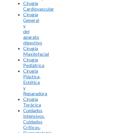
Cirugía
Cardiovascular
Cirugía
General
y
del
aparato
digestivo
Cirugía
Maxilofacial
Cirugía
Pediátrica
Cirugía
Plástica,
Estética
y
Reparadora
Cirugía
Torácica
Cuidados
Intensivos.
Cuidados
Críticos.
Dermatología