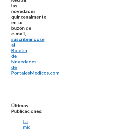
las
novedades
quincenalmente
en su
buzón de
e-mail,
suscribiéndose
al
Boletín
de
Novedades
de
PortalesMedicos.com
Últimas
Publicaciones:
La
mic