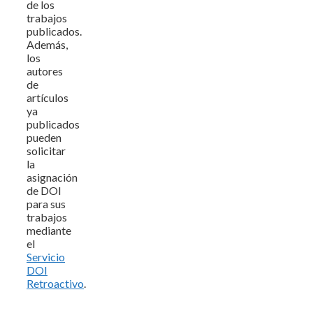
de los
trabajos
publicados.
Además,
los
autores
de
artículos
ya
publicados
pueden
solicitar
la
asignación
de DOI
para sus
trabajos
mediante
el
Servicio
DOI
Retroactivo
.